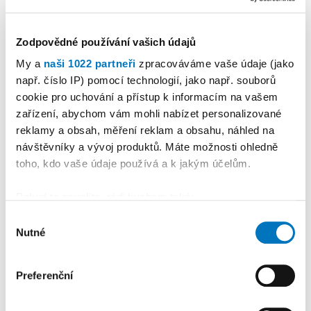
Zodpovědné používání vašich údajů
My a
naši 1022 partneři
zpracováváme vaše údaje (jako
např. číslo IP) pomocí technologií, jako např. souborů
cookie pro uchování a přístup k informacím na vašem
zařízení, abychom vám mohli nabízet personalizované
reklamy a obsah, měření reklam a obsahu, náhled na
návštěvníky a vývoj produktů. Máte možnosti ohledně
toho, kdo vaše údaje používá a k jakým účelům.
Pokud to povolíte, rádi bychom také:
Shromažďovali informace o vaší geografické
Výběr
Nutné
poloze, které mohou být přesné na několik metrů
souhlasu
Identifikovali vaše zařízení pomocí aktivního
skenování pro konkrétní charakteristiky (otisk prstu)
Preferenční
Zjistěte více o tom, jak zpracováváme vaše osobní
údaje, a nastavte si předvolby v
části s podrobnostmi
.