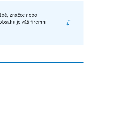
žbě, značce nebo
obsahu je váš firemní