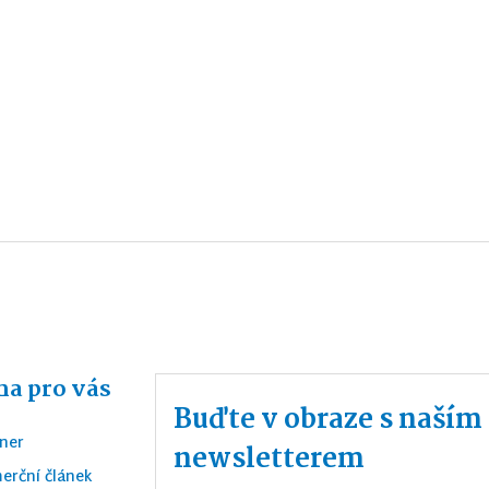
a pro vás
Buďte v obraze s naší
ner
newsletterem
erční článek