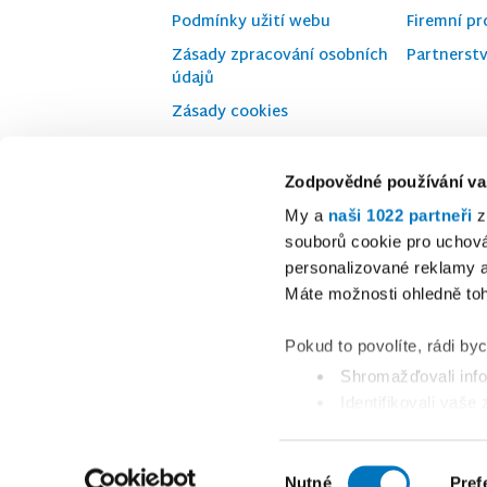
Podmínky užití webu
Firemní pro
Zásady zpracování osobních
Partnerstv
údajů
Zásady cookies
Prohlášení o přístupnosti
VOP pro inzertní služby
Zodpovědné používání va
Reklamace
My a
naši 1022 partneři
z
souborů cookie pro uchov
Mediální partnerství
personalizované reklamy a
Máte možnosti ohledně toh
Pokud to povolíte, rádi by
Shromažďovali info
Identifikovali vaše
prstu)
Zjistěte více o tom, jak 
Výběr
Nutné
Pref
podrobnostmi
. Svůj souh