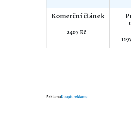
Komerční článek
P
2407 Kč
119
Reklama
Koupit reklamu