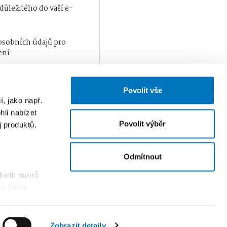
ůležitého do vaší e-
osobních údajů
pro
ení
Odeslat
Povolit vše
, jako např.
li nabízet
Povolit výběr
 produktů.
Odmítnout
kolik metrů
y (otisk
s
Zobrazit detaily
ouborech