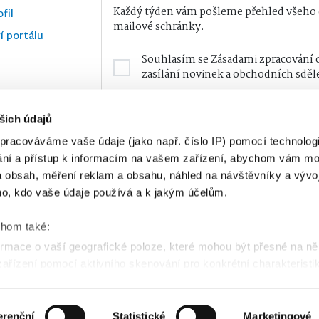
Každý týden vám pošleme přehled všeho d
fil
mailové schránky.
í portálu
Souhlasím se
Zásadami zpracování 
zasílání novinek a obchodních sděl
šich údajů
pracováváme vaše údaje (jako např. číslo IP) pomocí technologií
ání a přístup k informacím na vašem zařízení, abychom vám moh
 obsah, měření reklam a obsahu, náhled na návštěvníky a vývoj
o, kdo vaše údaje používá a k jakým účelům.
chom také:
Najdete nás i online
rmace o vaší geografické poloze, které mohou být přesné na ně
 zařízení pomocí aktivního skenování pro konkrétní charakteristik
zpracováváme vaše osobní údaje, a nastavte si předvolby v
části 
erenční
Statistické
Marketingové
las můžete kdykoliv změnit nebo odvolat v části Prohlášení o s