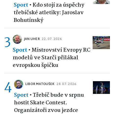
Sport
•
Kdo stojí za úspěchy
třebíčské atletiky: Jaroslav
Bohutínský
3
JAN UHER
22. 07. 2026
Sport
•
Mistrovství Evropy RC
modelů ve Starči přilákal
evropskou špičku
4
LIBOR MATOUŠEK
28. 07. 2026
Sport
•
Třebíč bude v srpnu
hostit Skate Contest.
Organizátoři zvou jezdce