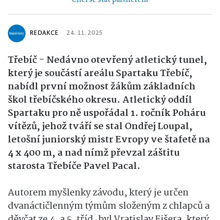
REDAKCE
24. 11. 2025
Třebíč - Nedávno otevřený atletický tunel,
který je součástí areálu Spartaku Třebíč,
nabídl první možnost žákům základních
škol třebíčského okresu. Atletický oddíl
Spartaku pro ně uspořádal 1. ročník Poháru
vítězů, jehož tváří se stal Ondřej Loupal,
letošní juniorský mistr Evropy ve štafetě na
4 x 400 m, a nad nímž převzal záštitu
starosta Třebíče Pavel Pacal.
Autorem myšlenky závodu, který je určen
dvanáctičlenným týmům složeným z chlapců a
děvčat ze 4. a 5. tříd, byl Vratislav Fišera, který