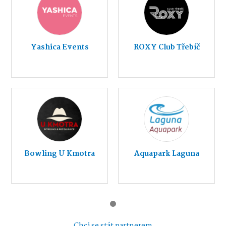
Yashica Events
ROXY Club Třebíč
Bowling U Kmotra
Aquapark Laguna
Chci se stát partnerem