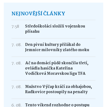
NEJNOVĚJŠÍ ČLÁNKY
7:58
Středoškoláci složili vojenskou
přísahu
7. 08.
Den pivní kultury přilákal do
Jemnice milovníky zlatého moku
7. 08.
Ač na domácí půdě skončila třetí,
ovládla hasička Kateřina
Vodičková Moravskou ligu TFA
7. 08.
Mužstvo Výčap kráčí za obhajobou,
Radkovice postoupily na penalty
6. 08.
Tento víkend rozhodne o postupu