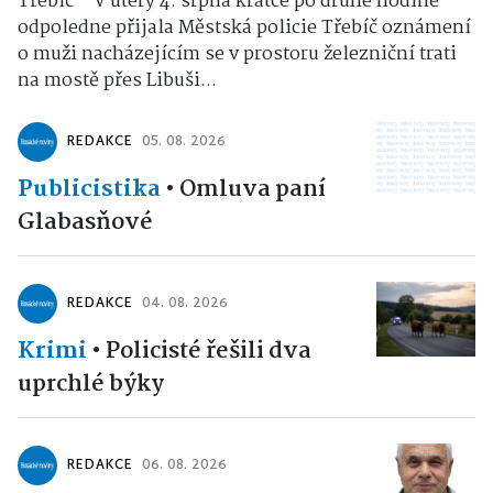
Třebíč – V úterý 4. srpna krátce po druhé hodině
odpoledne přijala Městská policie Třebíč oznámení
o muži nacházejícím se v prostoru železniční trati
na mostě přes Libuši...
REDAKCE
05. 08. 2026
Publicistika
•
Omluva paní
Glabasňové
REDAKCE
04. 08. 2026
Krimi
•
Policisté řešili dva
uprchlé býky
REDAKCE
06. 08. 2026