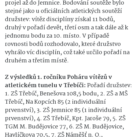
projel až do Jemnice. Bodování soutěže bylo
stejné jako u oficiálních atletických soutěží
družstev: vítěz disciplíny získal 11 bodů,
druhý v pořadí devět, třetí osm a tak dále až k
jednomu bodu za 10. místo. V případě
rovnosti bodů rozhodovalo, které družstvo
vyhrálo víc disciplín, což také určilo pořadí na
druhém a třetím místě.
Z výsledků 1. ročníku Poháru vítězů v
atletickém tunelu v Třebíči:
Pořadí družstev:
1. ZŠ Třebíč, Benešova 108,5 bodu, 2. ZŠ a MŠ
Třebíč, Na Kopcích 85 (2 individuální
prvenství), 3. ZŠ Jemnice 85 (1 individuální
prvenství), 4. ZŠ Třebíč, Kpt. Jaroše 79, 5. ZŠ
TGM M. Budějovice 77, 6. ZŠ M. Budějovice,
Havlíčkova 70,5, 7. ZŠ Náměšť n. O.,