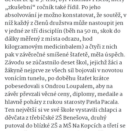
„zkušební“ ročník také řídil. Po jeho
absolvování je možno konstatovat, že soutěž, v
níž každý z členů družstva může nastoupit jen
v jedné ze tří disciplín (běh na 50 m, skok do
dálky měřený z místa odrazu, hod
kilogramovým medicinbalem) a čtyři z nich
pak v závěrečné smíšené štafetě, měla úspěch.
Závodu se zúčastnilo deset škol, jejichž žáci a
žákyně nejprve ze všech sil bojovali v novotou
vonícím tunelu, po doběhu štafet krátce
pobesedovali s Ondrou Loupalem, aby na
závěr převzali věcné ceny, diplomy, medaile a
hlavně poháry z rukou starosty Pavla Pacala.
Ten největší si ve své škole vystavili chlapci a
děvčata z třebíčské ZŠ Benešova, druhý
putoval do blízké ZŠ a MŠ Na Kopcích a třetí se