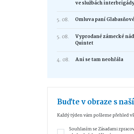
ve službách interbrigád
5. 08.
Omluva paní Glabasňov
5. 08.
Vyprodané zámecké nádv
Quintet
4. 08.
Ani se tam neohřála
Buďte v obraze s na
Každý týden vám pošleme přehled vš
Souhlasím se
Zásadami zpracov