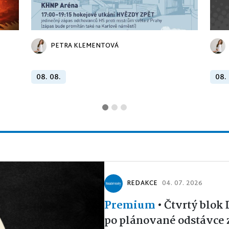
PETRA KLEMENTOVÁ
08. 08.
08.
REDAKCE
04. 07. 2026
Premium
•
Čtvrtý blok
po plánované odstávce 