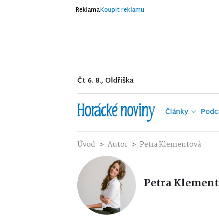
Reklama
Koupit reklamu
Čt 6. 8., Oldřiška
Články
Podc
Úvod
Autor
Petra Klementová
Petra Klemen