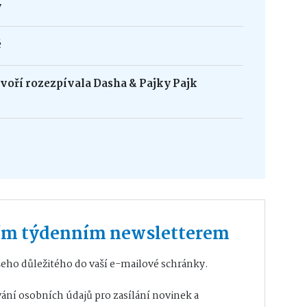
y
é
oří rozezpívala Dasha & Pajky Pajk
ším týdenním newsletterem
eho důležitého do vaší e-mailové schránky.
ání osobních údajů
pro zasílání novinek a