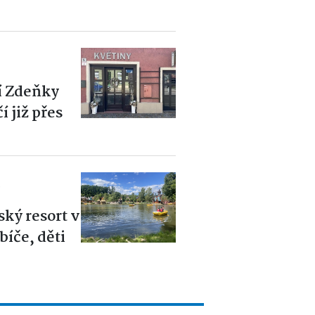
í Zdeňky
 již přes
6
ský resort v
íče, děti