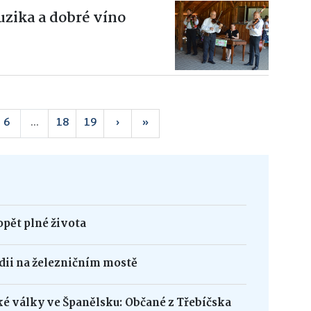
zika a dobré víno
6
...
18
19
›
»
opět plné života
édii na železničním mostě
ké války ve Španělsku: Občané z Třebíčska