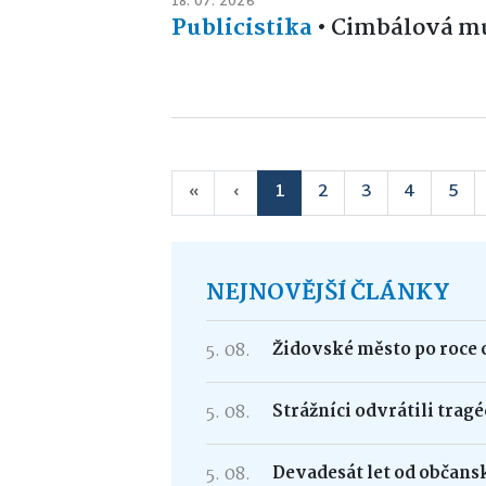
18. 07. 2026
Publicistika
•
Cimbálová mu
«
‹
1
2
3
4
5
NEJNOVĚJŠÍ ČLÁNKY
5. 08.
Židovské město po roce 
5. 08.
Strážníci odvrátili trag
5. 08.
Devadesát let od občans