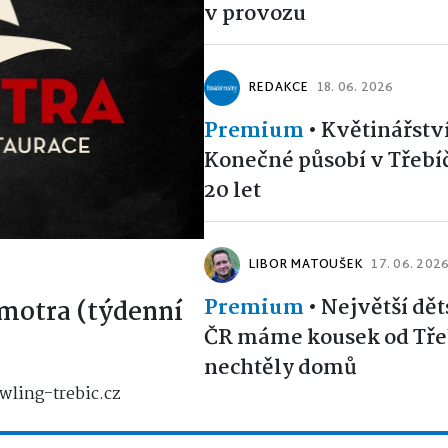
v provozu
REDAKCE
18. 06. 2026
Premium
•
Květinářstv
Konečné působí v Třebíčí
20 let
LIBOR MATOUŠEK
17. 06. 202
Premium
•
Největší dět
motra (týdenní
ČR máme kousek od Třeb
nechtěly domů
wling-trebic.cz