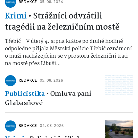
REDAKCE
05. 08. 2026
Krimi
•
Strážníci odvrátili
tragédii na železničním mostě
Třebíč – V úterý 4. srpna krátce po druhé hodině
odpoledne přijala Městská policie Třebíč oznámení
o muži nacházejícím se v prostoru železniční trati
na mostě přes Libuši...
REDAKCE
05. 08. 2026
Publicistika
•
Omluva paní
Glabasňové
REDAKCE
04. 08. 2026