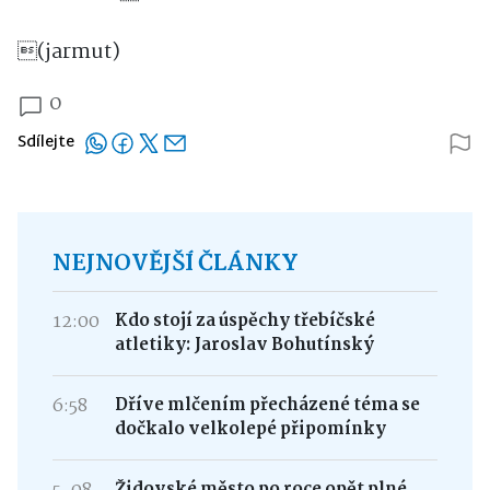
(jarmut)
0
Sdílejte
NEJNOVĚJŠÍ ČLÁNKY
12:00
Kdo stojí za úspěchy třebíčské
atletiky: Jaroslav Bohutínský
6:58
Dříve mlčením přecházené téma se
dočkalo velkolepé připomínky
Židovské město po roce opět plné