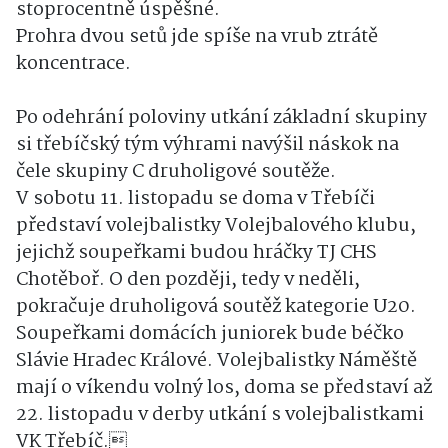
stoprocentně úspěšné.
Prohra dvou setů jde spíše na vrub ztrátě
koncentrace.
Po odehrání poloviny utkání základní skupiny
si třebíčský tým výhrami navýšil náskok na
čele skupiny C druholigové soutěže.
V sobotu 11. listopadu se doma v Třebíči
představí volejbalistky Volejbalového klubu,
jejichž soupeřkami budou hráčky TJ CHS
Chotěboř. O den později, tedy v neděli,
pokračuje druholigová soutěž kategorie U20.
Soupeřkami domácích juniorek bude béčko
Slávie Hradec Králové. Volejbalistky Náměště
mají o víkendu volný los, doma se představí až
22. listopadu v derby utkání s volejbalistkami
VK Třebíč.