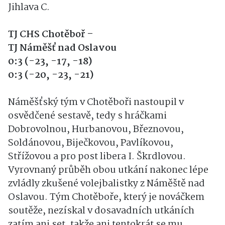
Jihlava C.
TJ CHS Chotěboř –
TJ Náměšť nad Oslavou
0:3 (-23, -17, -18)
0:3 (-20, -23, -21)
Náměšťský tým v Chotěboři nastoupil v
osvědčené sestavě, tedy s hráčkami
Dobrovolnou, Hurbanovou, Březnovou,
Soldánovou, Biječkovou, Pavlíkovou,
Střížovou a pro post libera I. Škrdlovou.
Vyrovnaný průběh obou utkání nakonec lépe
zvládly zkušené volejbalistky z Náměště nad
Oslavou. Tým Chotěboře, který je nováčkem
soutěže, nezískal v dosavadních utkáních
zatím ani set, takže ani tentokrát se mu