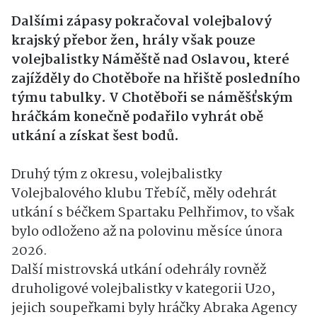
Dalšími zápasy pokračoval volejbalový
krajský přebor žen, hrály však pouze
volejbalistky Náměště nad Oslavou, které
zajížděly do Chotěboře na hřiště posledního
týmu tabulky. V Chotěboři se náměšťským
hráčkám konečně podařilo vyhrát obě
utkání a získat šest bodů.
Druhý tým z okresu, volejbalistky
Volejbalového klubu Třebíč, měly odehrát
utkání s béčkem Spartaku Pelhřimov, to však
bylo odloženo až na polovinu měsíce února
2026.
Další mistrovská utkání odehrály rovněž
druholigové volejbalistky v kategorii U20,
jejich soupeřkami byly hráčky Abraka Agency