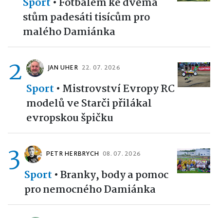
Sport
•
Fotbalem ke dvěma
stům padesáti tisícům pro
malého Damiánka
2
JAN UHER
22. 07. 2026
Sport
•
Mistrovství Evropy RC
modelů ve Starči přilákal
evropskou špičku
3
PETR HERBRYCH
08. 07. 2026
Sport
•
Branky, body a pomoc
pro nemocného Damiánka