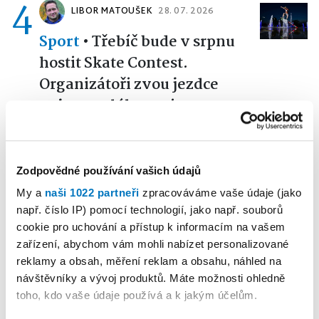
4
LIBOR MATOUŠEK
28. 07. 2026
Sport
•
Třebíč bude v srpnu
hostit Skate Contest.
Organizátoři zvou jezdce
nejen z celého regionu
5
PETR HERBRYCH
02. 08. 2026
Zodpovědné používání vašich údajů
Sport
•
Okříšský odchovanec
My a
naši 1022 partneři
zpracováváme vaše údaje (jako
Kotrba sešívaným
např. číslo IP) pomocí technologií, jako např. souborů
profesionálem
cookie pro uchování a přístup k informacím na vašem
zařízení, abychom vám mohli nabízet personalizované
reklamy a obsah, měření reklam a obsahu, náhled na
návštěvníky a vývoj produktů. Máte možnosti ohledně
Reklama
Koupit reklamu
toho, kdo vaše údaje používá a k jakým účelům.