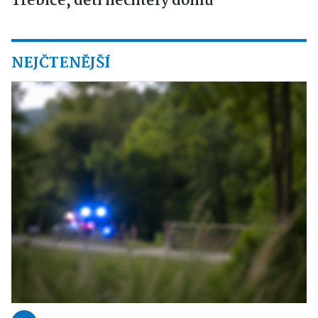
Třebíče, děti nechtěly domů
NEJČTENĚJŠÍ