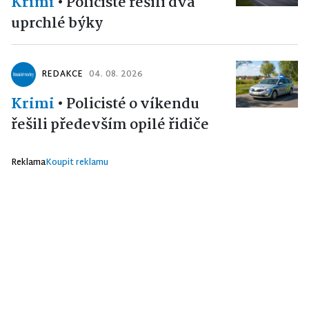
Krimi
•
Policisté řešili dva
uprchlé býky
REDAKCE
04. 08. 2026
Krimi
•
Policisté o víkendu
řešili především opilé řidiče
Reklama
Koupit reklamu