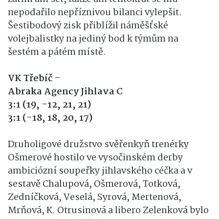
nepodařilo nepříznivou bilanci vylepšit.
Šestibodový zisk přiblížil náměšťské
volejbalistky na jediný bod k týmům na
šestém a pátém místě.
VK Třebíč –
Abraka Agency Jihlava C
3:1 (19, -12, 21, 21)
3:1 (-18, 18, 20, 17)
Druholigové družstvo svěřenkyň trenérky
Ošmerové hostilo ve vysočinském derby
ambiciózní soupeřky jihlavského céčka a v
sestavě Chalupová, Ošmerová, Totková,
Zedníčková, Veselá, Syrová, Mertenová,
Mrňová, K. Otrusinová a libero Zelenková bylo