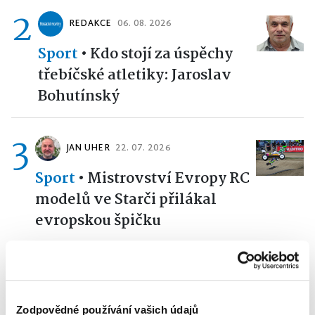
2
REDAKCE
06. 08. 2026
Sport
•
Kdo stojí za úspěchy
třebíčské atletiky: Jaroslav
Bohutínský
3
JAN UHER
22. 07. 2026
Sport
•
Mistrovství Evropy RC
modelů ve Starči přilákal
evropskou špičku
4
LIBOR MATOUŠEK
28. 07. 2026
Sport
•
Třebíč bude v srpnu
Zodpovědné používání vašich údajů