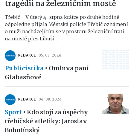
tragédii na železničním mostě
Třebíč – V úterý 4. srpna krátce po druhé hodině
odpoledne přijala Městská policie Třebíč oznámení
o muži nacházejícím se v prostoru železniční trati
na mostě přes Libuši...
REDAKCE
05. 08. 2026
Publicistika
•
Omluva paní
Glabasňové
REDAKCE
06. 08. 2026
Sport
•
Kdo stojí za úspěchy
třebíčské atletiky: Jaroslav
Bohutínský