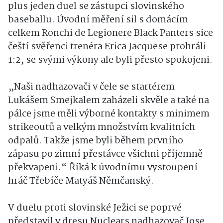
plus jeden duel se zástupci slovinského
baseballu. Úvodní měření sil s domácím
celkem Ronchi de Legionere Black Panters sice
čeští svěřenci trenéra Erica Jacquese prohráli
1:2, se svými výkony ale byli přesto spokojeni.
„Naši nadhazovači v čele se startérem
Lukášem Smejkalem zaházeli skvěle a také na
pálce jsme měli výborné kontakty s minimem
strikeoutů a velkým množstvím kvalitních
odpalů. Takže jsme byli během prvního
zápasu po zimní přestávce všichni příjemně
překvapeni.“ Říká k úvodnímu vystoupení
hráč Třebíče Matyáš Němčanský.
V duelu proti slovinské Ježici se poprvé
představil v dresu Nuclears nadhazovač Jose