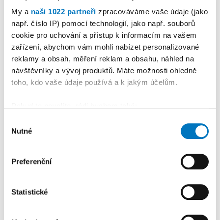
hostit Skate Contest.
My a
naši 1022 partneři
zpracováváme vaše údaje (jako
Organizátoři zvou jezdce
např. číslo IP) pomocí technologií, jako např. souborů
nejen z celého regionu
cookie pro uchování a přístup k informacím na vašem
zařízení, abychom vám mohli nabízet personalizované
reklamy a obsah, měření reklam a obsahu, náhled na
5
návštěvníky a vývoj produktů. Máte možnosti ohledně
PETR HERBRYCH
02. 08. 2026
toho, kdo vaše údaje používá a k jakým účelům.
Sport
•
Okříšský odchovanec
Kotrba sešívaným
Pokud to povolíte, rádi bychom také:
profesionálem
Shromažďovali informace o vaší geografické
Výběr
Nutné
poloze, které mohou být přesné na několik metrů
souhlasu
Identifikovali vaše zařízení pomocí aktivního
skenování pro konkrétní charakteristiky (otisk prstu)
Reklama
Koupit reklamu
Preferenční
Zjistěte více o tom, jak zpracováváme vaše osobní
údaje, a nastavte si předvolby v
části s podrobnostmi
.
Statistické
Svůj souhlas můžete kdykoliv změnit nebo odvolat v
části Prohlášení o souborech cookie.