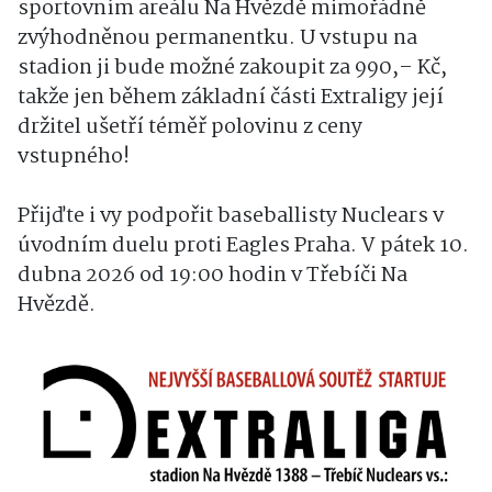
sportovním areálu Na Hvězdě mimořádně
zvýhodněnou permanentku. U vstupu na
stadion ji bude možné zakoupit za 990,– Kč,
takže jen během základní části Extraligy její
držitel ušetří téměř polovinu z ceny
vstupného!
Přijďte i vy podpořit baseballisty Nuclears v
úvodním duelu proti Eagles Praha. V pátek 10.
dubna 2026 od 19:00 hodin v Třebíči Na
Hvězdě.