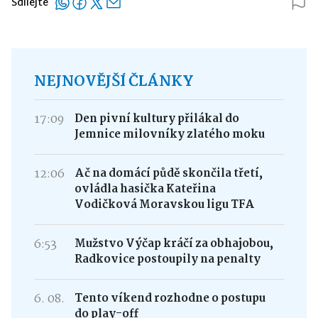
Sdílejte
NEJNOVĚJŠÍ ČLÁNKY
17:09
Den pivní kultury přilákal do
Jemnice milovníky zlatého moku
12:06
Ač na domácí půdě skončila třetí,
ovládla hasička Kateřina
Vodičková Moravskou ligu TFA
6:53
Mužstvo Výčap kráčí za obhajobou,
Radkovice postoupily na penalty
6. 08.
Tento víkend rozhodne o postupu
do play-off