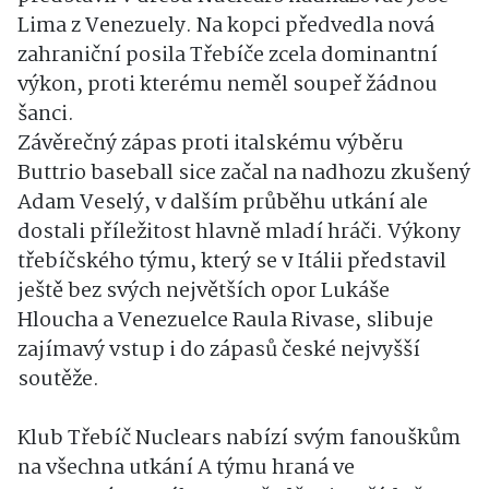
Lima z Venezuely. Na kopci předvedla nová
zahraniční posila Třebíče zcela dominantní
výkon, proti kterému neměl soupeř žádnou
šanci.
Závěrečný zápas proti italskému výběru
Buttrio baseball sice začal na nadhozu zkušený
Adam Veselý, v dalším průběhu utkání ale
dostali příležitost hlavně mladí hráči. Výkony
třebíčského týmu, který se v Itálii představil
ještě bez svých největších opor Lukáše
Hloucha a Venezuelce Raula Rivase, slibuje
zajímavý vstup i do zápasů české nejvyšší
soutěže.
Klub Třebíč Nuclears nabízí svým fanouškům
na všechna utkání A týmu hraná ve