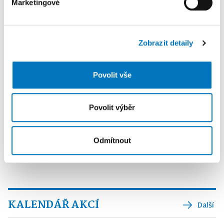
Marketingové
K personalizaci obsahu a reklam, poskytování funkcí
sociálních médií a analýze naší návštěvnosti využíváme
soubory cookie. Informace o tom, jak náš web používáte,
Zobrazit detaily
sdílíme se svými partnery pro sociální média, inzerci a
analýzy. Partneři tyto údaje mohou zkombinovat s
dalšími informacemi, které jste jim poskytli nebo které
Povolit vše
získali v důsledku toho, že používáte jejich služby.
Povolit výběr
Odmítnout
KALENDÁŘ AKCÍ
Další