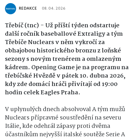
REDAKCE
08. 04. 2026
Třebíč (tnc) - Už příští týden odstartuje
další ročník baseballové Extraligy a tým
Třebíče Nuclears v něm vykročí za
obhajobou historického bronzu z loňské
sezony s novým trenérem a omlazeným
kádrem. Opening Game je na programu na
třebíčské Hvězdě v pátek 10. dubna 2026,
kdy zde domácí hráči přivítají od 19:00
hodin celek Eagles Praha.
V uplynulých dnech absolvoval A tým mužů
Nuclears přípravné soustředění na severu
Itálie, kde odehrál zápasy proti dvěma
účastníkům nejvyšší italské soutěže Serie A