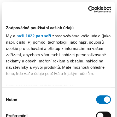
NEJNOVĚJŠÍ ČLÁNKY
Zodpovědné používání vašich údajů
My a
naši 1022 partneři
zpracováváme vaše údaje (jako
7:33
Na myslivecká setkání se těší
všechny děti
např. číslo IP) pomocí technologií, jako např. souborů
cookie pro uchování a přístup k informacím na vašem
zařízení, abychom vám mohli nabízet personalizované
8. 08.
Létající vzpomínky z překližky,
reklamy a obsah, měření reklam a obsahu, náhled na
balzy a lišt
návštěvníky a vývoj produktů. Máte možnosti ohledně
toho, kdo vaše údaje používá a k jakým účelům.
8. 08.
Středoškoláci složili vojenskou
přísahu
Pokud to povolíte, rádi bychom také:
Shromažďovali informace o vaší geografické
Výběr
7. 08.
Den pivní kultury přilákal do
Nutné
poloze, které mohou být přesné na několik metrů
souhlasu
Jemnice milovníky zlatého moku
Identifikovali vaše zařízení pomocí aktivního
skenování pro konkrétní charakteristiky (otisk prstu)
Preferenční