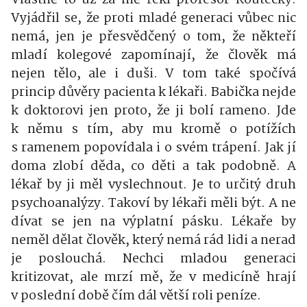
Vyjádřil se, že proti mladé generaci vůbec nic
nemá, jen je přesvědčený o tom, že někteří
mladí kolegové zapomínají, že člověk má
nejen tělo, ale i duši. V tom také spočívá
princip důvěry pacienta k lékaři. Babička nejde
k doktorovi jen proto, že ji bolí rameno. Jde
k němu s tím, aby mu kromě o potížích
s ramenem popovídala i o svém trápení. Jak jí
doma zlobí děda, co děti a tak podobně. A
lékař by ji měl vyslechnout. Je to určitý druh
psychoanalýzy. Takoví by lékaři měli být. A ne
dívat se jen na výplatní pásku. Lékaře by
neměl dělat člověk, který nemá rád lidi a nerad
je poslouchá. Nechci mladou generaci
kritizovat, ale mrzí mě, že v medicíně hrají
v poslední době čím dál větší roli peníze.