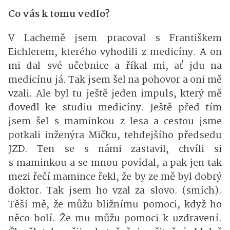
Co vás k tomu vedlo?
V Lachemě jsem pracoval s Františkem
Eichlerem, kterého vyhodili z medicíny. A on
mi dal své učebnice a říkal mi, ať jdu na
medicínu já. Tak jsem šel na pohovor a oni mě
vzali. Ale byl tu ještě jeden impuls, který mě
dovedl ke studiu medicíny. Ještě před tím
jsem šel s maminkou z lesa a cestou jsme
potkali inženýra Mičku, tehdejšího předsedu
JZD. Ten se s námi zastavil, chvíli si
s maminkou a se mnou povídal, a pak jen tak
mezi řečí mamince řekl, že by ze mě byl dobrý
doktor. Tak jsem ho vzal za slovo. (smích).
Těší mě, že můžu bližnímu pomoci, když ho
něco bolí. Že mu můžu pomoci k uzdravení.