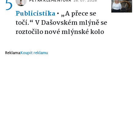
5
PETRA KLEMENTOVÁ
16. 07. 2026
Publicistika
•
„A přece se
točí.“ V Dašovském mlýně se
roztočilo nové mlýnské kolo
Reklama
Koupit reklamu