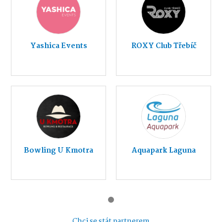
Yashica Events
ROXY Club Třebíč
Bowling U Kmotra
Aquapark Laguna
Chci se stát partnerem