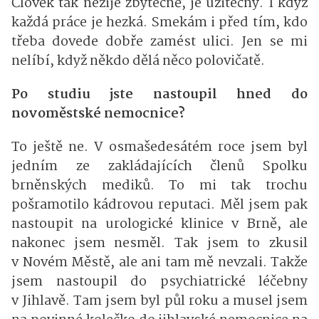
Člověk tak nežije zbytečně, je užitečný. I když
každá práce je hezká. Smekám i před tím, kdo
třeba dovede dobře zamést ulici. Jen se mi
nelíbí, když někdo dělá něco polovičatě.
Po studiu jste nastoupil hned do
novoměstské nemocnice?
To ještě ne. V osmašedesátém roce jsem byl
jedním ze zakládajících členů Spolku
brněnských mediků. To mi tak trochu
pošramotilo kádrovou reputaci. Měl jsem pak
nastoupit na urologické klinice v Brně, ale
nakonec jsem nesměl. Tak jsem to zkusil
v Novém Městě, ale ani tam mě nevzali. Takže
jsem nastoupil do psychiatrické léčebny
v Jihlavě. Tam jsem byl půl roku a musel jsem