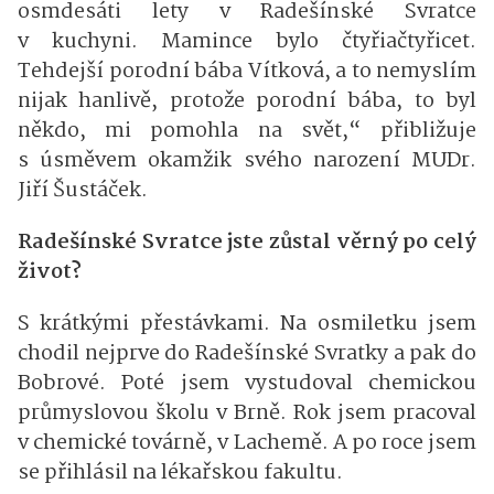
osmdesáti lety v Radešínské Svratce
v kuchyni. Mamince bylo čtyřiačtyřicet.
Tehdejší porodní bába Vítková, a to nemyslím
nijak hanlivě, protože porodní bába, to byl
někdo, mi pomohla na svět,“ přibližuje
s úsměvem okamžik svého narození MUDr.
Jiří Šustáček.
Radešínské Svratce jste zůstal věrný po celý
život?
S krátkými přestávkami. Na osmiletku jsem
chodil nejprve do Radešínské Svratky a pak do
Bobrové. Poté jsem vystudoval chemickou
průmyslovou školu v Brně. Rok jsem pracoval
v chemické továrně, v Lachemě. A po roce jsem
se přihlásil na lékařskou fakultu.