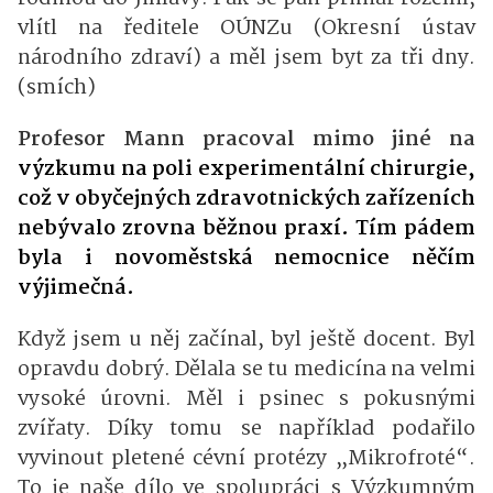
vlítl na ředitele OÚNZu (Okresní ústav
národního zdraví) a měl jsem byt za tři dny.
(smích)
Profesor Mann pracoval mimo jiné na
výzkumu na poli experimentální chirurgie,
což v obyčejných zdravotnických zařízeních
nebývalo zrovna běžnou praxí. Tím pádem
byla i novoměstská nemocnice něčím
výjimečná.
Když jsem u něj začínal, byl ještě docent. Byl
opravdu dobrý. Dělala se tu medicína na velmi
vysoké úrovni. Měl i psinec s pokusnými
zvířaty. Díky tomu se například podařilo
vyvinout pletené cévní protézy „Mikrofroté“.
To je naše dílo ve spolupráci s Výzkumným