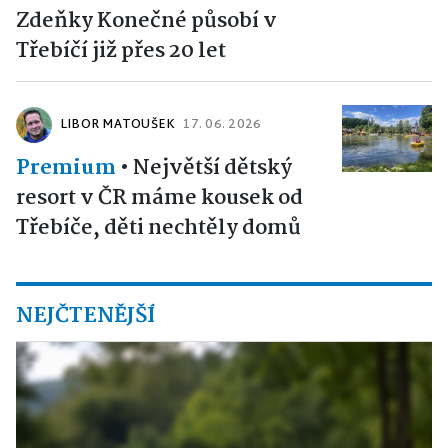
Zdeňky Konečné působí v
Třebíčí již přes 20 let
LIBOR MATOUŠEK
17. 06. 2026
Premium
•
Největší dětský
resort v ČR máme kousek od
Třebíče, děti nechtěly domů
NEJČTENĚJŠÍ