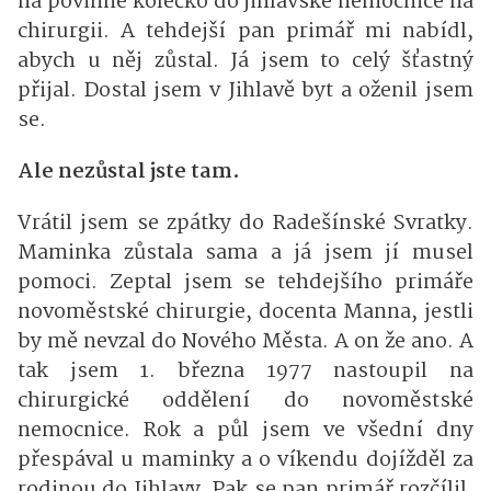
na povinné kolečko do jihlavské nemocnice na
chirurgii. A tehdejší pan primář mi nabídl,
abych u něj zůstal. Já jsem to celý šťastný
přijal. Dostal jsem v Jihlavě byt a oženil jsem
se.
Ale nezůstal jste tam.
Vrátil jsem se zpátky do Radešínské Svratky.
Maminka zůstala sama a já jsem jí musel
pomoci. Zeptal jsem se tehdejšího primáře
novoměstské chirurgie, docenta Manna, jestli
by mě nevzal do Nového Města. A on že ano. A
tak jsem 1. března 1977 nastoupil na
chirurgické oddělení do novoměstské
nemocnice. Rok a půl jsem ve všední dny
přespával u maminky a o víkendu dojížděl za
rodinou do Jihlavy. Pak se pan primář rozčílil,