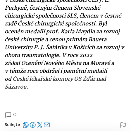
v České chirurgické společnosti ČLS J. E.
Purkyně, čestným členem Slovenské
chirurgické společnosti SLS, členem v čestné
radě České chirurgické společnosti. Byl
oceněn medailí prof. Karla Maydla za rozvoj
české chirurgie a cenou primára Bauera
Univerzity P. J. Šafárika v Košicích za rozvoj v
oboru traumatologie. V roce 2022
získal Ocenění Nového Města na Moravě a
v témže roce obdržel i pamětní medaili
od
České lékařské komory OS Žďár nad
Sázavou.
0
Sdílejte