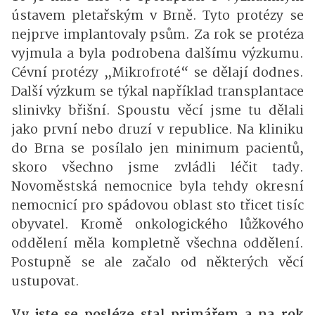
ústavem pletařským v Brně. Tyto protézy se
nejprve implantovaly psům. Za rok se protéza
vyjmula a byla podrobena dalšímu výzkumu.
Cévní protézy „Mikrofroté“ se dělají dodnes.
Další výzkum se týkal například transplantace
slinivky břišní. Spoustu věcí jsme tu dělali
jako první nebo druzí v republice. Na kliniku
do Brna se posílalo jen minimum pacientů,
skoro všechno jsme zvládli léčit tady.
Novoměstská nemocnice byla tehdy okresní
nemocnicí pro spádovou oblast sto třicet tisíc
obyvatel. Kromě onkologického lůžkového
oddělení měla kompletně všechna oddělení.
Postupně se ale začalo od některých věcí
ustupovat.
Vy jste se posléze stal primářem a na rok