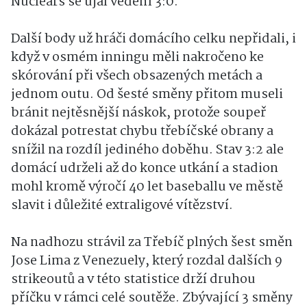
Nuclears se ujal vedení 3:0.
Další body už hráči domácího celku nepřidali, i
když v osmém inningu měli nakročeno ke
skórování při všech obsazených metách a
jednom outu. Od šesté směny přitom museli
bránit nejtěsnější náskok, protože soupeř
dokázal potrestat chybu třebíčské obrany a
snížil na rozdíl jediného doběhu. Stav 3:2 ale
domácí udrželi až do konce utkání a stadion
mohl kromě výročí 40 let baseballu ve městě
slavit i důležité extraligové vítězství.
Na nadhozu strávil za Třebíč plných šest směn
Jose Lima z Venezuely, který rozdal dalších 9
strikeoutů a v této statistice drží druhou
příčku v rámci celé soutěže. Zbývající 3 směny