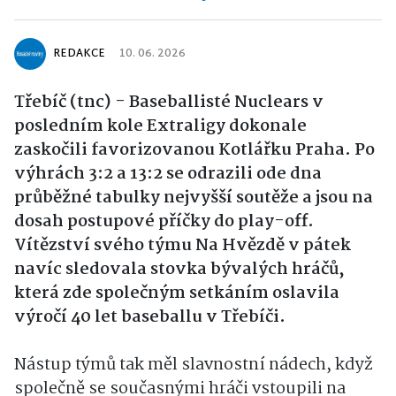
REDAKCE
10. 06. 2026
Třebíč (tnc) - Baseballisté Nuclears v
posledním kole Extraligy dokonale
zaskočili favorizovanou Kotlářku Praha. Po
výhrách 3:2 a 13:2 se odrazili ode dna
průběžné tabulky nejvyšší soutěže a jsou na
dosah postupové příčky do play-off.
Vítězství svého týmu Na Hvězdě v pátek
navíc sledovala stovka bývalých hráčů,
která zde společným setkáním oslavila
výročí 40 let baseballu v Třebíči.
Nástup týmů tak měl slavnostní nádech, když
společně se současnými hráči vstoupili na