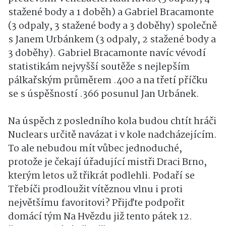
stažené body a 1 doběh) a Gabriel Bracamonte
(3 odpaly, 3 stažené body a 3 doběhy) společně
s Janem Urbánkem (3 odpaly, 2 stažené body a
3 doběhy). Gabriel Bracamonte navíc vévodí
statistikám nejvyšší soutěže s nejlepším
pálkařským průměrem .400 a na třetí příčku
se s úspěšností .366 posunul Jan Urbánek.
Na úspěch z posledního kola budou chtít hráči
Nuclears určitě navázat i v kole nadcházejícím.
To ale nebudou mít vůbec jednoduché,
protože je čekají úřadující mistři Draci Brno,
kterým letos už třikrát podlehli. Podaří se
Třebíči prodloužit vítěznou vlnu i proti
největšímu favoritovi? Přijďte podpořit
domácí tým Na Hvězdu již tento pátek 12.