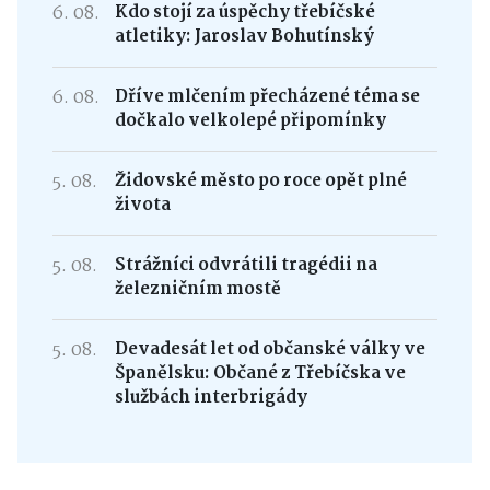
6. 08.
Kdo stojí za úspěchy třebíčské
atletiky: Jaroslav Bohutínský
6. 08.
Dříve mlčením přecházené téma se
dočkalo velkolepé připomínky
5. 08.
Židovské město po roce opět plné
života
5. 08.
Strážníci odvrátili tragédii na
železničním mostě
5. 08.
Devadesát let od občanské války ve
Španělsku: Občané z Třebíčska ve
službách interbrigády