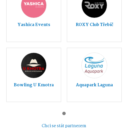
Yashica Events
ROXY Club Třebíč
Bowling U Kmotra
Aquapark Laguna
Chci se stát partnerem