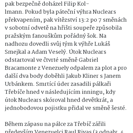
pak bezpečně doházel Filip Kol-
lmann. Pokud byla páteční výhra Nuclears
překvapením, pak vítězství 13:2 po 7 směnách
v sobotní odvetě na hřišti soupeře způsobila
pražským fanouškům pořádný šok. Na
nadhozu dovedli svůj tým k výhře Lukáš
Smejkal a Adam Veselý. Útok Nuclears
odstartoval ve čtvrté směně Gabriel
Bracamonte z Venezuely odpalem za plot a pro
další dva body doběhli Jakub Kliner s Janem
Urbánkem. Smrtící úder zasadili pálkaři
Třebíče hned v následujícím inningu, kdy
útok Nuclears skóroval hned devětkrát, a
jednobodovou pojistku přidal ve směně šesté.
Během zápasu na pálce za Třebíč zářili
především Venezuelci Raul Rivas (3 odpaly, 4