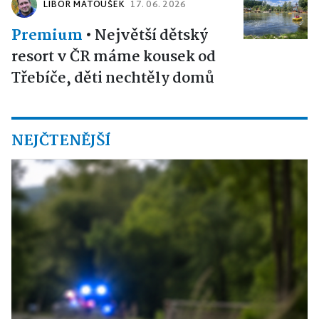
LIBOR MATOUŠEK
17. 06. 2026
Premium
•
Největší dětský
resort v ČR máme kousek od
Třebíče, děti nechtěly domů
NEJČTENĚJŠÍ