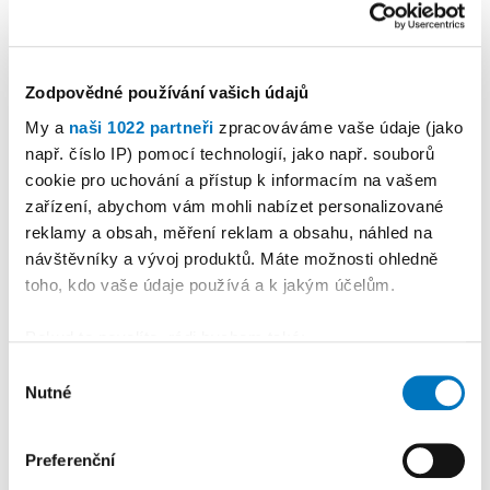
Sport
•
Branky, body a pomoc
pro nemocného Damiánka
Zodpovědné používání vašich údajů
4
My a
naši 1022 partneři
zpracováváme vaše údaje (jako
LIBOR MATOUŠEK
28. 07. 2026
např. číslo IP) pomocí technologií, jako např. souborů
Sport
•
Třebíč bude v srpnu
cookie pro uchování a přístup k informacím na vašem
zařízení, abychom vám mohli nabízet personalizované
hostit Skate Contest.
reklamy a obsah, měření reklam a obsahu, náhled na
Organizátoři zvou jezdce
návštěvníky a vývoj produktů. Máte možnosti ohledně
nejen z celého regionu
toho, kdo vaše údaje používá a k jakým účelům.
5
Pokud to povolíte, rádi bychom také:
PETR HERBRYCH
02. 08. 2026
Shromažďovali informace o vaší geografické
Výběr
Nutné
poloze, které mohou být přesné na několik metrů
souhlasu
Sport
•
Okříšský odchovanec
Identifikovali vaše zařízení pomocí aktivního
Kotrba sešívaným
skenování pro konkrétní charakteristiky (otisk prstu)
Preferenční
profesionálem
Zjistěte více o tom, jak zpracováváme vaše osobní