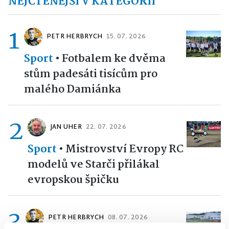
NEJČTENĚJŠÍ V KATEGORII
1
PETR HERBRYCH
15. 07. 2026
Sport
•
Fotbalem ke dvěma
stům padesáti tisícům pro
malého Damiánka
2
JAN UHER
22. 07. 2026
Sport
•
Mistrovství Evropy RC
modelů ve Starči přilákal
evropskou špičku
3
PETR HERBRYCH
08. 07. 2026