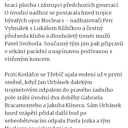
hrací plochu i zástupci předchozích generací.
O úvodní nadhoz se postarala hned trojice
bývalých opor Nuclears – nadhazovači Petr
Vyhnálek s Lukášem Růžičkou a čestný
předseda klubu a dlouholetý trenér mužů
Pavel Svoboda. Současný tým jim pak připravil
v utkání parádní a napínavou podívanou s
vítězným koncem.
Proti Kotlářce se Třebíč ujala vedení už v první
směně, když Jan Urbánek dalekým
trojmetovým odpalem do pravého zadního
pole stáhl úvodní dva doběhy Gabriela
Bracamonteho a Jakuba Klinera. Sám Urbánek
hned vzápětí přidal další bod po
sebeobětovacím odpalu Pavla Jozka a tým