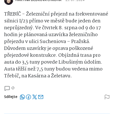
MARTINA DĚDKOVÁ CHROMÁ
25. 07. 2024
TŘEBÍČ - Železniční přejezd na frekventované
silnici I/23 přímo ve městě bude jeden den
neprůjzedný. Ve čtvrtek 8. srpna od 9 do 17
hodin je plánovaná uzavírka železničního
přejezdu v ulici Sucheniova – Pražská.
Důvodem uzavírky je oprava poškozené
přejezdové konstrukce. Objízdná trasa pro
auta do 3,5 tuny povede Libušiným údolím.
Auta těžší než 7,5 tuny budou vedena mimo
Třebíč, na Kasárna a Želetavu.
0
Sdílejte