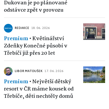
Dukovan je po plánované
odstávce zpět v provozu
REDAKCE
18. 06. 2026
Premium
•
Květinářství
Zdeňky Konečné působí v
Třebíčí již přes 20 let
LIBOR MATOUŠEK
17. 06. 2026
Premium
•
Největší dětský
resort v ČR máme kousek od
Třebíče, děti nechtěly domů