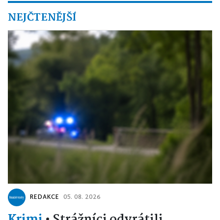
NEJČTENĚJŠÍ
REDAKCE
05. 08. 2026
Krimi
•
Strážníci odvrátili