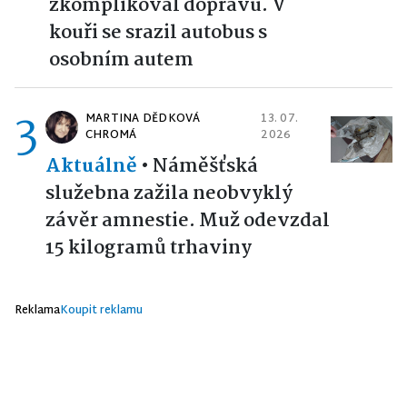
zkomplikoval dopravu. V
kouři se srazil autobus s
osobním autem
3
MARTINA DĚDKOVÁ
13. 07.
CHROMÁ
2026
Aktuálně
•
Náměšťská
služebna zažila neobvyklý
závěr amnestie. Muž odevzdal
15 kilogramů trhaviny
Reklama
Koupit reklamu