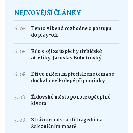
NEJNOVĚJŠÍ ČLÁNKY
6. 08.
Tento víkend rozhodne o postupu
do play-off
6. 08.
Kdo stojí za úspěchy třebíčské
atletiky: Jaroslav Bohutínský
6. 08.
Dříve mlčením přecházené téma se
dočkalo velkolepé připomínky
5. 08.
Židovské město po roce opět plné
života
5. 08.
Strážníci odvrátili tragédii na
železničním mostě