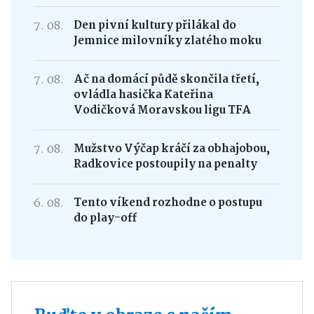
7. 08.
Den pivní kultury přilákal do
Jemnice milovníky zlatého moku
7. 08.
Ač na domácí půdě skončila třetí,
ovládla hasička Kateřina
Vodičková Moravskou ligu TFA
7. 08.
Mužstvo Výčap kráčí za obhajobou,
Radkovice postoupily na penalty
6. 08.
Tento víkend rozhodne o postupu
do play-off