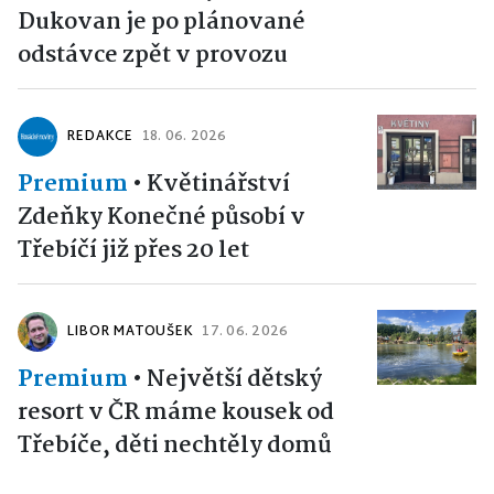
Dukovan je po plánované
odstávce zpět v provozu
REDAKCE
18. 06. 2026
Premium
•
Květinářství
Zdeňky Konečné působí v
Třebíčí již přes 20 let
LIBOR MATOUŠEK
17. 06. 2026
Premium
•
Největší dětský
resort v ČR máme kousek od
Třebíče, děti nechtěly domů