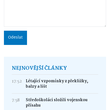
Odeslat
NEJNOVĚJŠÍ ČLÁNKY
17:52
Létající vzpomínky z překližky,
balzy a lišt
7:58
Středoškoláci složili vojenskou
přísahu