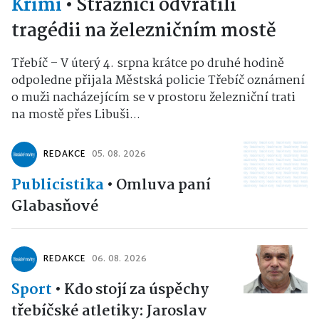
Krimi
•
Strážníci odvrátili
tragédii na železničním mostě
Třebíč – V úterý 4. srpna krátce po druhé hodině
odpoledne přijala Městská policie Třebíč oznámení
o muži nacházejícím se v prostoru železniční trati
na mostě přes Libuši...
REDAKCE
05. 08. 2026
Publicistika
•
Omluva paní
Glabasňové
REDAKCE
06. 08. 2026
Sport
•
Kdo stojí za úspěchy
třebíčské atletiky: Jaroslav