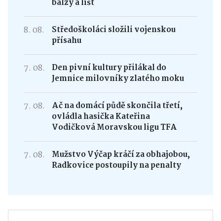
balzy a lišt
8. 08.
Středoškoláci složili vojenskou
přísahu
7. 08.
Den pivní kultury přilákal do
Jemnice milovníky zlatého moku
7. 08.
Ač na domácí půdě skončila třetí,
ovládla hasička Kateřina
Vodičková Moravskou ligu TFA
7. 08.
Mužstvo Výčap kráčí za obhajobou,
Radkovice postoupily na penalty