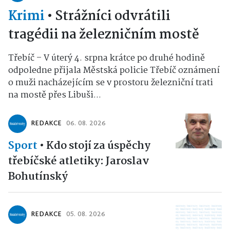
Krimi
•
Strážníci odvrátili
tragédii na železničním mostě
Třebíč – V úterý 4. srpna krátce po druhé hodině
odpoledne přijala Městská policie Třebíč oznámení
o muži nacházejícím se v prostoru železniční trati
na mostě přes Libuši...
REDAKCE
06. 08. 2026
Sport
•
Kdo stojí za úspěchy
třebíčské atletiky: Jaroslav
Bohutínský
REDAKCE
05. 08. 2026