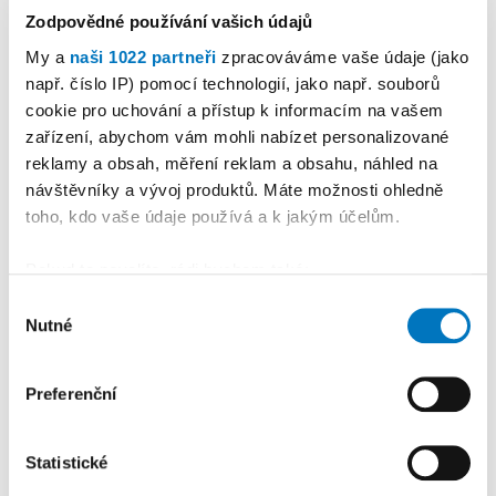
Zodpovědné používání vašich údajů
My a
naši 1022 partneři
zpracováváme vaše údaje (jako
např. číslo IP) pomocí technologií, jako např. souborů
cookie pro uchování a přístup k informacím na vašem
PETRA KLEMENTOVÁ
zařízení, abychom vám mohli nabízet personalizované
reklamy a obsah, měření reklam a obsahu, náhled na
návštěvníky a vývoj produktů. Máte možnosti ohledně
15. 08.
toho, kdo vaše údaje používá a k jakým účelům.
Pokud to povolíte, rádi bychom také:
Shromažďovali informace o vaší geografické
Výběr
Nutné
poloze, které mohou být přesné na několik metrů
souhlasu
PREMIUM
Identifikovali vaše zařízení pomocí aktivního
skenování pro konkrétní charakteristiky (otisk prstu)
Preferenční
Zjistěte více o tom, jak zpracováváme vaše osobní
údaje, a nastavte si předvolby v
části s podrobnostmi
.
Statistické
Svůj souhlas můžete kdykoliv změnit nebo odvolat v
části Prohlášení o souborech cookie.