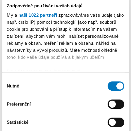
Zodpovědné používání vašich údajů
My a
naši 1022 partneři
zpracováváme vaše údaje (jako
např. číslo IP) pomocí technologií, jako např. souborů
cookie pro uchování a přístup k informacím na vašem
PETRA KLEMENTOVÁ
zařízení, abychom vám mohli nabízet personalizované
reklamy a obsah, měření reklam a obsahu, náhled na
návštěvníky a vývoj produktů. Máte možnosti ohledně
08. 08.
toho, kdo vaše údaje používá a k jakým účelům.
Pokud to povolíte, rádi bychom také:
Shromažďovali informace o vaší geografické
Výběr
Nutné
poloze, které mohou být přesné na několik metrů
souhlasu
PREMIUM
Identifikovali vaše zařízení pomocí aktivního
skenování pro konkrétní charakteristiky (otisk prstu)
Preferenční
Zjistěte více o tom, jak zpracováváme vaše osobní
údaje, a nastavte si předvolby v
části s podrobnostmi
.
Statistické
Svůj souhlas můžete kdykoliv změnit nebo odvolat v
části Prohlášení o souborech cookie.