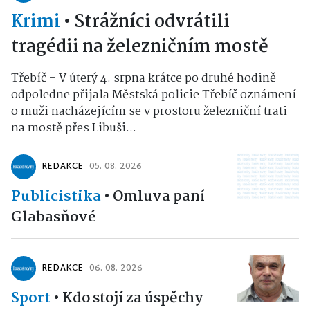
Krimi
•
Strážníci odvrátili
tragédii na železničním mostě
Třebíč – V úterý 4. srpna krátce po druhé hodině
odpoledne přijala Městská policie Třebíč oznámení
o muži nacházejícím se v prostoru železniční trati
na mostě přes Libuši...
REDAKCE
05. 08. 2026
Publicistika
•
Omluva paní
Glabasňové
REDAKCE
06. 08. 2026
Sport
•
Kdo stojí za úspěchy