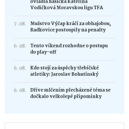
ovládla hasička Kateřina
Vodičková Moravskou ligu TFA
7. 08.
Mužstvo Výčap kráčí za obhajobou,
Radkovice postoupily na penalty
6. 08.
Tento víkend rozhodne o postupu
do play-off
6. 08.
Kdo stojí za úspěchy třebíčské
atletiky: Jaroslav Bohutínský
6. 08.
Dříve mlčením přecházené téma se
dočkalo velkolepé připomínky