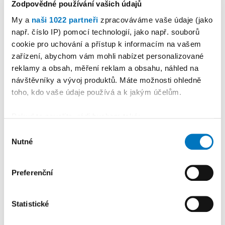
Zodpovědné používání vašich údajů
My a
naši 1022 partneři
zpracováváme vaše údaje (jako
např. číslo IP) pomocí technologií, jako např. souborů
cookie pro uchování a přístup k informacím na vašem
PETRA KLEMENTOVÁ
zařízení, abychom vám mohli nabízet personalizované
reklamy a obsah, měření reklam a obsahu, náhled na
08. 08.
návštěvníky a vývoj produktů. Máte možnosti ohledně
toho, kdo vaše údaje používá a k jakým účelům.
Pokud to povolíte, rádi bychom také:
Shromažďovali informace o vaší geografické
Výběr
Nutné
poloze, které mohou být přesné na několik metrů
PREMIUM
souhlasu
Identifikovali vaše zařízení pomocí aktivního
skenování pro konkrétní charakteristiky (otisk prstu)
Preferenční
Zjistěte více o tom, jak zpracováváme vaše osobní
údaje, a nastavte si předvolby v
části s podrobnostmi
.
Statistické
Svůj souhlas můžete kdykoliv změnit nebo odvolat v
části Prohlášení o souborech cookie.