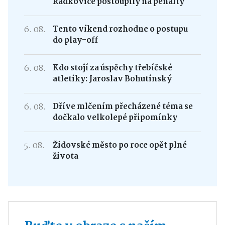
Radkovice postoupily na penalty
6. 08.
Tento víkend rozhodne o postupu
do play-off
6. 08.
Kdo stojí za úspěchy třebíčské
atletiky: Jaroslav Bohutínský
6. 08.
Dříve mlčením přecházené téma se
dočkalo velkolepé připomínky
5. 08.
Židovské město po roce opět plné
života