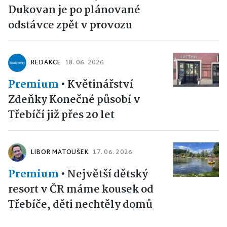
Dukovan je po plánované
odstávce zpět v provozu
REDAKCE
18. 06. 2026
Premium
•
Květinářství
Zdeňky Konečné působí v
Třebíčí již přes 20 let
LIBOR MATOUŠEK
17. 06. 2026
Premium
•
Největší dětský
resort v ČR máme kousek od
Třebíče, děti nechtěly domů