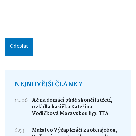
Odeslat
NEJNOVĚJŠÍ ČLÁNKY
12:06
Ač na domácí půdě skončila třetí,
ovládla hasička Kateřina
Vodičková Moravskou ligu TFA
6:53
Mužstvo Výčap kráčí za obhajobou,