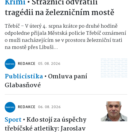
Krimi
•
Strážníci odvrátili
tragédii na železničním mostě
Třebíč – V úterý 4. srpna krátce po druhé hodině
odpoledne přijala Městská policie Třebíč oznámení
o muži nacházejícím se v prostoru železniční trati
na mostě přes Libuši...
REDAKCE
05. 08. 2026
Publicistika
•
Omluva paní
Glabasňové
REDAKCE
06. 08. 2026
Sport
•
Kdo stojí za úspěchy
třebíčské atletiky: Jaroslav