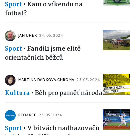
Sport
•
Kam o víkendu na
fotbal?
JAN UHER
24. 05. 2024
Sport
•
Fandili jsme elitě
orientačních běžců
MARTINA DĚDKOVÁ CHROMÁ
23. 05. 2024
Kultura
•
Běh pro paměť národa
REDAKCE
23. 05. 2024
Sport
•
V bitvách nadhazovačů