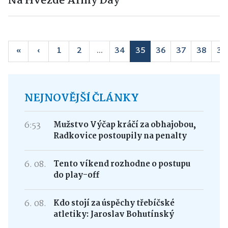
Na Hvězdě Army Day
«
‹
1
2
...
34
35
36
37
38
39
NEJNOVĚJŠÍ ČLÁNKY
6:53
Mužstvo Výčap kráčí za obhajobou,
Radkovice postoupily na penalty
6. 08.
Tento víkend rozhodne o postupu
do play-off
6. 08.
Kdo stojí za úspěchy třebíčské
atletiky: Jaroslav Bohutínský