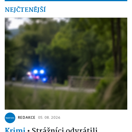
NEJČTENĚJŠÍ
REDAKCE
05. 08. 2026
Krimi
•
Strážníci odvrátili