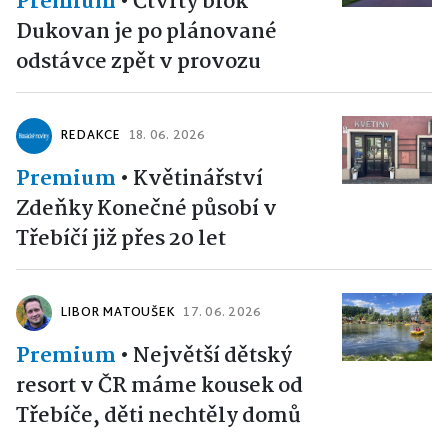
Premium
•
Čtvrtý blok
Dukovan je po plánované
odstávce zpět v provozu
REDAKCE
18. 06. 2026
Premium
•
Květinářství
Zdeňky Konečné působí v
Třebíčí již přes 20 let
LIBOR MATOUŠEK
17. 06. 2026
Premium
•
Největší dětský
resort v ČR máme kousek od
Třebíče, děti nechtěly domů