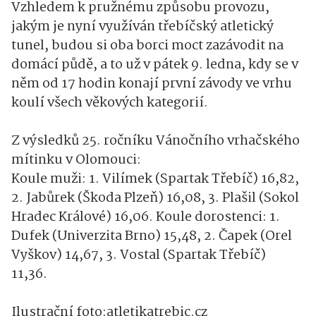
Vzhledem k pružnému způsobu provozu,
jakým je nyní využíván třebíčský atletický
tunel, budou si oba borci moct zazávodit na
domácí půdě, a to už v pátek 9. ledna, kdy se v
něm od 17 hodin konají první závody ve vrhu
koulí všech věkových kategorií.
Z výsledků 25. ročníku Vánočního vrhačského
mítinku v Olomouci:
Koule muži: 1. Vilímek (Spartak Třebíč) 16,82,
2. Jabůrek (Škoda Plzeň) 16,08, 3. Plašil (Sokol
Hradec Králové) 16,06. Koule dorostenci: 1.
Dufek (Univerzita Brno) 15,48, 2. Čapek (Orel
Vyškov) 14,67, 3. Vostal (Spartak Třebíč)
11,36.
Ilustrační foto:atletikatrebic.cz