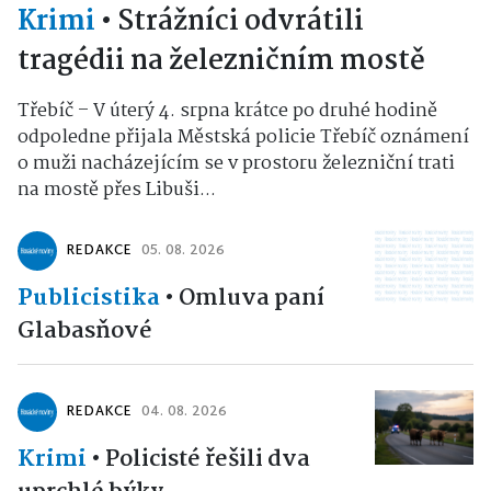
Krimi
•
Strážníci odvrátili
tragédii na železničním mostě
Třebíč – V úterý 4. srpna krátce po druhé hodině
odpoledne přijala Městská policie Třebíč oznámení
o muži nacházejícím se v prostoru železniční trati
na mostě přes Libuši...
REDAKCE
05. 08. 2026
Publicistika
•
Omluva paní
Glabasňové
REDAKCE
04. 08. 2026
Krimi
•
Policisté řešili dva