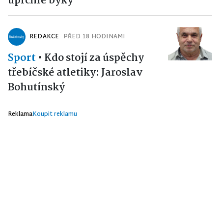
uprchlé býky
REDAKCE
PŘED 18 HODINAMI
Sport
•
Kdo stojí za úspěchy
třebíčské atletiky: Jaroslav
Bohutínský
Reklama
Koupit reklamu