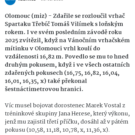
Olomouc (miz) - Zdařile se rozloučil vrhač
Spartaku Třebíč Tomáš Vilímek s loňským
rokem. I ve svém posledním závodě roku
2025 zvítězil, když na Vánočním vrhačském
mítinku v Olomouci vrhl koulí do
vzdálenosti 16,82 m. Povedlo se mu to hned
druhým pokusem, když i ve všech ostatních
zdařených pokusech (16,75, 16,82, 16,04,
16,01, 16,35, x) také překonal
šestnáctimetrovou hranici.
Víc musel bojovat dorostenec Marek Vostal z
tréninkové skupiny Jana Herese, který výkonu,
jenž mu zajistil třetí příčku, dosáhl až v pátém
pokusu (10,58, 11,18, 10,78, x, 11,36, x).