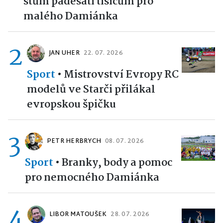
stům padesáti tisícům pro
malého Damiánka
2
JAN UHER
22. 07. 2026
Sport
•
Mistrovství Evropy RC
modelů ve Starči přilákal
evropskou špičku
3
PETR HERBRYCH
08. 07. 2026
Sport
•
Branky, body a pomoc
pro nemocného Damiánka
4
LIBOR MATOUŠEK
28. 07. 2026