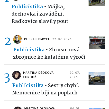
Publicistika
•
Májka,
dechovka i zavádění.
Radkovice slavily pouť
2
PETR HERBRYCH
22. 07. 2026
Publicistika
•
Zbrusu nová
zbrojnice ke kulatému výročí
3
MARTINA DĚDKOVÁ
20. 07.
CHROMÁ
2026
Publicistika
•
Sestry chybí.
Nemocnice bijí na poplach
MARTINA DĚDKOVÁ
04. 08.