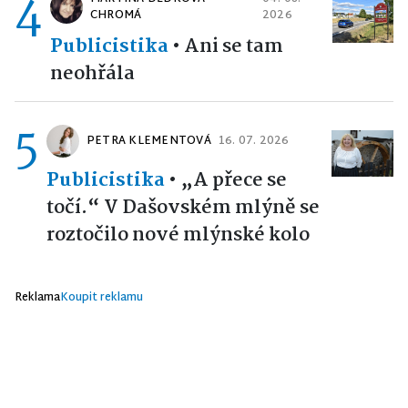
4
CHROMÁ
2026
Publicistika
•
Ani se tam
neohřála
5
PETRA KLEMENTOVÁ
16. 07. 2026
Publicistika
•
„A přece se
točí.“ V Dašovském mlýně se
roztočilo nové mlýnské kolo
Reklama
Koupit reklamu