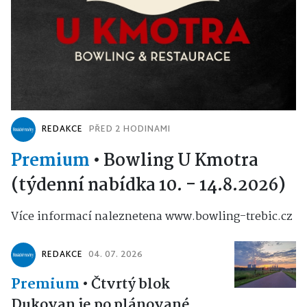
REDAKCE
PŘED 2 HODINAMI
Premium
•
Bowling U Kmotra
(týdenní nabídka 10. - 14.8.2026)
Více informací naleznetena www.bowling-trebic.cz
REDAKCE
04. 07. 2026
Premium
•
Čtvrtý blok
Dukovan je po plánované