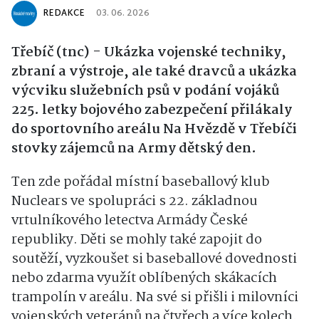
REDAKCE
03. 06. 2026
Třebíč (tnc) - Ukázka vojenské techniky,
zbraní a výstroje, ale také dravců a ukázka
výcviku služebních psů v podání vojáků
225. letky bojového zabezpečení přilákaly
do sportovního areálu Na Hvězdě v Třebíči
stovky zájemců na Army dětský den.
Ten zde pořádal místní baseballový klub
Nuclears ve spolupráci s 22. základnou
vrtulníkového letectva Armády České
republiky. Děti se mohly také zapojit do
soutěží, vyzkoušet si baseballové dovednosti
nebo zdarma využít oblíbených skákacích
trampolín v areálu. Na své si přišli i milovníci
vojenských veteránů na čtyřech a více kolech.