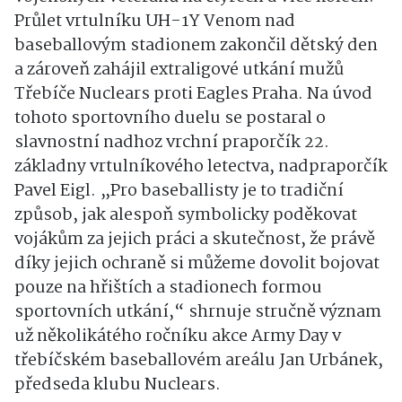
Průlet vrtulníku UH-1Y Venom nad
baseballovým stadionem zakončil dětský den
a zároveň zahájil extraligové utkání mužů
Třebíče Nuclears proti Eagles Praha. Na úvod
tohoto sportovního duelu se postaral o
slavnostní nadhoz vrchní praporčík 22.
základny vrtulníkového letectva, nadpraporčík
Pavel Eigl. „Pro baseballisty je to tradiční
způsob, jak alespoň symbolicky poděkovat
vojákům za jejich práci a skutečnost, že právě
díky jejich ochraně si můžeme dovolit bojovat
pouze na hřištích a stadionech formou
sportovních utkání,“ shrnuje stručně význam
už několikátého ročníku akce Army Day v
třebíčském baseballovém areálu Jan Urbánek,
předseda klubu Nuclears.