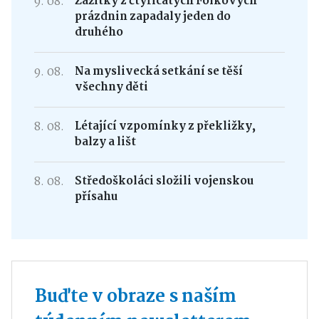
9. 08.
Zážitky z čtyřicátých Folkových
prázdnin zapadaly jeden do
druhého
9. 08.
Na myslivecká setkání se těší
všechny děti
8. 08.
Létající vzpomínky z překližky,
balzy a lišt
8. 08.
Středoškoláci složili vojenskou
přísahu
Buďte v obraze s naším