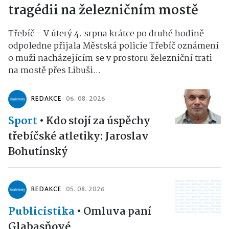
tragédii na železničním mostě
Třebíč – V úterý 4. srpna krátce po druhé hodině
odpoledne přijala Městská policie Třebíč oznámení
o muži nacházejícím se v prostoru železniční trati
na mostě přes Libuši...
REDAKCE
06. 08. 2026
Sport
•
Kdo stojí za úspěchy
třebíčské atletiky: Jaroslav
Bohutínský
REDAKCE
05. 08. 2026
Publicistika
•
Omluva paní
Glabasňové