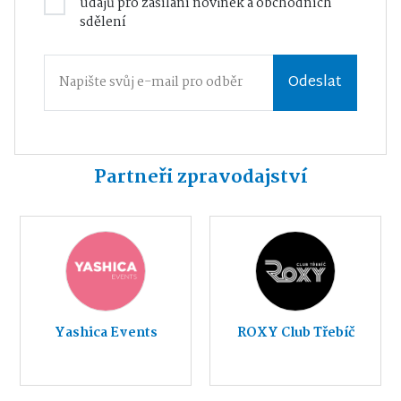
údajů
pro zasílání novinek a obchodních
sdělení
Odeslat
Partneři zpravodajství
Yashica Events
ROXY Club Třebíč