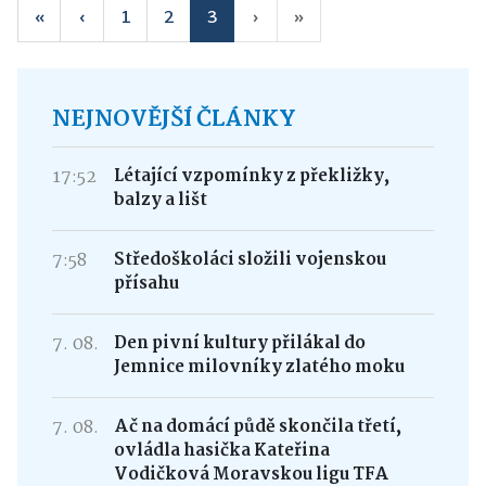
«
‹
1
2
3
›
»
NEJNOVĚJŠÍ ČLÁNKY
17:52
Létající vzpomínky z překližky,
balzy a lišt
7:58
Středoškoláci složili vojenskou
přísahu
7. 08.
Den pivní kultury přilákal do
Jemnice milovníky zlatého moku
7. 08.
Ač na domácí půdě skončila třetí,
ovládla hasička Kateřina
Vodičková Moravskou ligu TFA