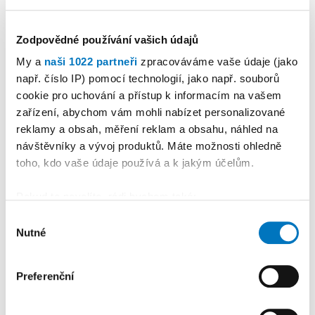
Zodpovědné používání vašich údajů
My a
naši 1022 partneři
zpracováváme vaše údaje (jako
např. číslo IP) pomocí technologií, jako např. souborů
cookie pro uchování a přístup k informacím na vašem
PETRA KLEMENTOVÁ
zařízení, abychom vám mohli nabízet personalizované
reklamy a obsah, měření reklam a obsahu, náhled na
návštěvníky a vývoj produktů. Máte možnosti ohledně
08. 08.
toho, kdo vaše údaje používá a k jakým účelům.
Pokud to povolíte, rádi bychom také:
Shromažďovali informace o vaší geografické
Výběr
Nutné
poloze, které mohou být přesné na několik metrů
souhlasu
Identifikovali vaše zařízení pomocí aktivního
skenování pro konkrétní charakteristiky (otisk prstu)
Preferenční
Zjistěte více o tom, jak zpracováváme vaše osobní
údaje, a nastavte si předvolby v
části s podrobnostmi
.