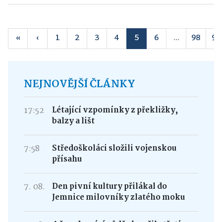
«
‹
1
2
3
4
5
6
...
98
99
NEJNOVĚJŠÍ ČLÁNKY
17:52
Létající vzpomínky z překližky,
balzy a lišt
7:58
Středoškoláci složili vojenskou
přísahu
7. 08.
Den pivní kultury přilákal do
Jemnice milovníky zlatého moku