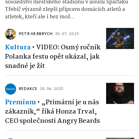
sousedství městského stadionu v areálu Spartaku
Třebíč výrazně zlepší přípravu domácích atletů a
atletek, kteří ale i bez mož...
PETR HERBRYCH
30. 07. 2025
Kultura
•
VIDEO: Osmý ročník
Polanka festu opět ukázal, jak
snadné je žít
REDAKCE
18. 06. 2025
Premium
•
„Primární je u nás
zákazník,“ říká Honza Trval,
CEO společnosti Angry Beards