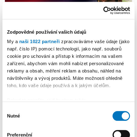
Zodpovědné používání vašich údajů
My a
naši 1022 partneři
zpracováváme vaše údaje (jako
např. číslo IP) pomocí technologií, jako např. souborů
cookie pro uchování a přístup k informacím na vašem
zařízení, abychom vám mohli nabízet personalizované
PETRA KLEMENTOVÁ
reklamy a obsah, měření reklam a obsahu, náhled na
návštěvníky a vývoj produktů. Máte možnosti ohledně
08. 08.
toho, kdo vaše údaje používá a k jakým účelům.
Pokud to povolíte, rádi bychom také:
Shromažďovali informace o vaší geografické
Výběr
Nutné
poloze, které mohou být přesné na několik metrů
souhlasu
Identifikovali vaše zařízení pomocí aktivního
skenování pro konkrétní charakteristiky (otisk prstu)
Preferenční