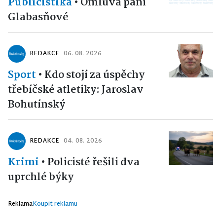
Publicistika
•
Omluva paní
Glabasňové
REDAKCE
06. 08. 2026
Sport
•
Kdo stojí za úspěchy
třebíčské atletiky: Jaroslav
Bohutínský
REDAKCE
04. 08. 2026
Krimi
•
Policisté řešili dva
uprchlé býky
Reklama
Koupit reklamu