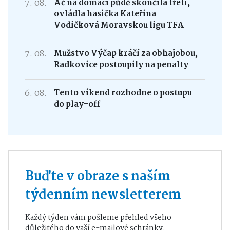
7. 08.
Ač na domácí půdě skončila třetí,
ovládla hasička Kateřina
Vodičková Moravskou ligu TFA
7. 08.
Mužstvo Výčap kráčí za obhajobou,
Radkovice postoupily na penalty
6. 08.
Tento víkend rozhodne o postupu
do play-off
Buďte v obraze s naším
týdenním newsletterem
Každý týden vám pošleme přehled všeho
důležitého do vaší e-mailové schránky.