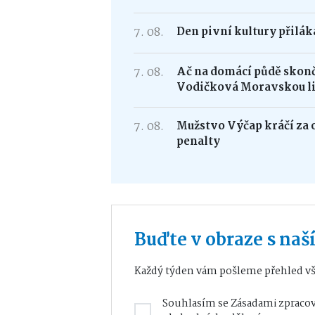
7. 08.
Den pivní kultury přilá
7. 08.
Ač na domácí půdě skonči
Vodičková Moravskou l
7. 08.
Mužstvo Výčap kráčí za 
penalty
Buďte v obraze s na
Každý týden vám pošleme přehled vš
Souhlasím se
Zásadami zpracov