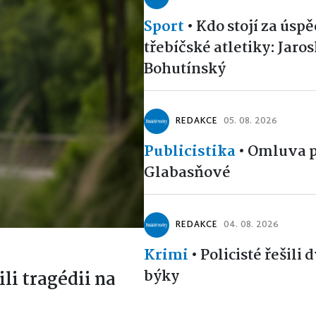
Sport
•
Kdo stojí za úsp
třebíčské atletiky: Jaro
Bohutínský
REDAKCE
05. 08. 2026
Publicistika
•
Omluva p
Glabasňové
REDAKCE
04. 08. 2026
Krimi
•
Policisté řešili 
býky
ili tragédii na