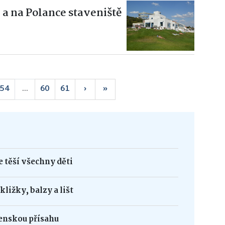
 a na Polance staveniště
54
...
60
61
›
»
 těší všechny děti
ližky, balzy a lišt
jenskou přísahu