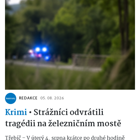
REDAKCE
05. 08. 2026
Krimi
•
Strážníci odvrátili
tragédii na železničním mostě
Třebíč – V úterý 4. srpna krátce po druhé hodině