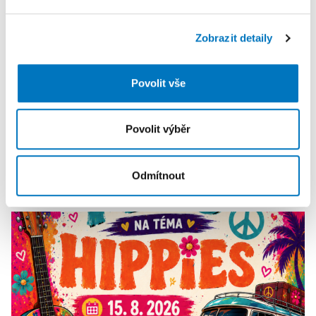
sociálních médií a analýze naší návštěvnosti využíváme
soubory cookie. Informace o tom, jak náš web používáte,
Zobrazit detaily
sdílíme se svými partnery pro sociální média, inzerci a
analýzy. Partneři tyto údaje mohou zkombinovat s
dalšími informacemi, které jste jim poskytli nebo které
Povolit vše
získali v důsledku toho, že používáte jejich služby.
Povolit výběr
PETRA KLEMENTOVÁ
Odmítnout
14. 08.