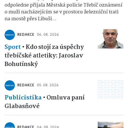
odpoledne přijala Městská policie Třebíč oznámení
o muži nacházejícím se v prostoru železniční trati
na mostě přes Libuši...
REDAKCE
06. 08. 2026
Sport
•
Kdo stojí za úspěchy
třebíčské atletiky: Jaroslav
Bohutínský
REDAKCE
05. 08. 2026
Publicistika
•
Omluva paní
Glabasňové
REDAKCE
04. 08. 2026