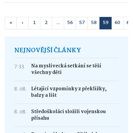
«
‹
1
2
...
56
57
58
59
60
61
NEJNOVĚJŠÍ ČLÁNKY
7:33
Na myslivecká setkání se těší
všechny děti
8. 08.
Létající vzpomínky z překližky,
balzy a lišt
8. 08.
Středoškoláci složili vojenskou
přísahu