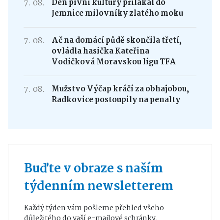
7. 08.
Den pivní kultury přilákal do
Jemnice milovníky zlatého moku
7. 08.
Ač na domácí půdě skončila třetí,
ovládla hasička Kateřina
Vodičková Moravskou ligu TFA
7. 08.
Mužstvo Výčap kráčí za obhajobou,
Radkovice postoupily na penalty
Buďte v obraze s naším
týdenním newsletterem
Každý týden vám pošleme přehled všeho
důležitého do vaší e-mailové schránky.