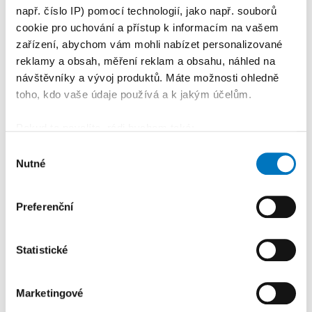
KALENDÁŘ AKCÍ
Další
např. číslo IP) pomocí technologií, jako např. souborů
cookie pro uchování a přístup k informacím na vašem
zařízení, abychom vám mohli nabízet personalizované
reklamy a obsah, měření reklam a obsahu, náhled na
návštěvníky a vývoj produktů. Máte možnosti ohledně
toho, kdo vaše údaje používá a k jakým účelům.
Pokud to povolíte, rádi bychom také:
Shromažďovali informace o vaší geografické
Výběr
Nutné
poloze, které mohou být přesné na několik metrů
souhlasu
Identifikovali vaše zařízení pomocí aktivního
skenování pro konkrétní charakteristiky (otisk prstu)
Preferenční
Zjistěte více o tom, jak zpracováváme vaše osobní
PETRA KLEMENTOVÁ
údaje, a nastavte si předvolby v
části s podrobnostmi
.
Statistické
Svůj souhlas můžete kdykoliv změnit nebo odvolat v
11. 08.
části Prohlášení o souborech cookie.
Marketingové
K personalizaci obsahu a reklam, poskytování funkcí