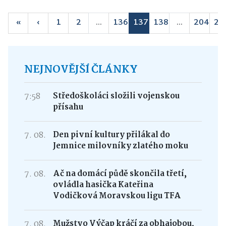
«
‹
1
2
...
136
137
138
...
204
20
NEJNOVĚJŠÍ ČLÁNKY
7:58
Středoškoláci složili vojenskou
přísahu
7. 08.
Den pivní kultury přilákal do
Jemnice milovníky zlatého moku
7. 08.
Ač na domácí půdě skončila třetí,
ovládla hasička Kateřina
Vodičková Moravskou ligu TFA
7. 08.
Mužstvo Výčap kráčí za obhajobou,