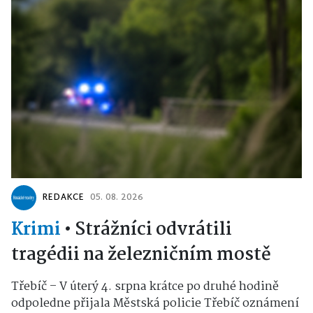
REDAKCE
05. 08. 2026
Krimi
•
Strážníci odvrátili
tragédii na železničním mostě
Třebíč – V úterý 4. srpna krátce po druhé hodině
odpoledne přijala Městská policie Třebíč oznámení