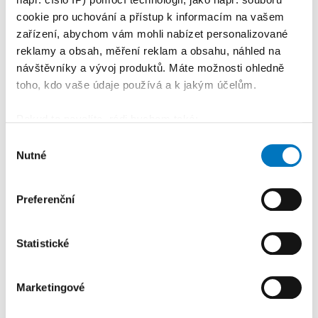
cookie pro uchování a přístup k informacím na vašem
zařízení, abychom vám mohli nabízet personalizované
reklamy a obsah, měření reklam a obsahu, náhled na
návštěvníky a vývoj produktů. Máte možnosti ohledně
toho, kdo vaše údaje používá a k jakým účelům.
Pokud to povolíte, rádi bychom také:
Shromažďovali informace o vaší geografické
Výběr
Nutné
poloze, které mohou být přesné na několik metrů
souhlasu
Identifikovali vaše zařízení pomocí aktivního
skenování pro konkrétní charakteristiky (otisk prstu)
Preferenční
PETRA KLEMENTOVÁ
Zjistěte více o tom, jak zpracováváme vaše osobní
údaje, a nastavte si předvolby v
části s podrobnostmi
.
Statistické
Svůj souhlas můžete kdykoliv změnit nebo odvolat v
08. 08.
části Prohlášení o souborech cookie.
Marketingové
K personalizaci obsahu a reklam, poskytování funkcí
sociálních médií a analýze naší návštěvnosti využíváme