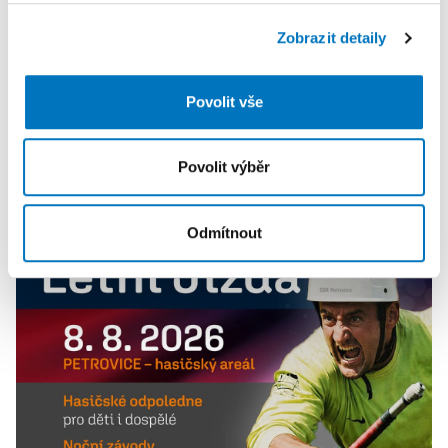
soubory cookie. Informace o tom, jak náš web používáte,
Zobrazit detaily
sdílíme se svými partnery pro sociální média, inzerci a
analýzy. Partneři tyto údaje mohou zkombinovat s
dalšími informacemi, které jste jim poskytli nebo které
Povolit vše
získali v důsledku toho, že používáte jejich služby.
Povolit výběr
PETRA KLEMENTOVÁ
Odmítnout
08. 08.