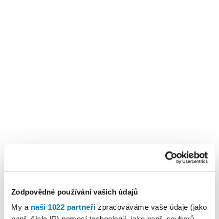
Zodpovědné používání vašich údajů
KALENDÁŘ AKCÍ
My a
naši 1022 partneři
zpracováváme vaše údaje (jako
Další
např. číslo IP) pomocí technologií, jako např. souborů