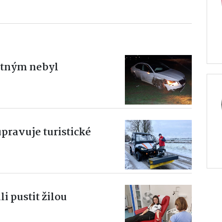
astným nebyl
upravuje turistické
li pustit žilou