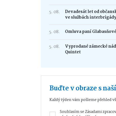
5. 08.
Devadesát let od občans
ve službách interbrigád
5. 08.
Omluva paní Glabasňov
5. 08.
Vyprodané zámecké nádv
Quintet
Buďte v obraze s na
Každý týden vám pošleme přehled vš
Souhlasím se
Zásadami zpracov