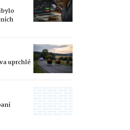
ibylo
čních
dva uprchlé
aní