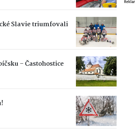
Rekla
cké Slavie triumfovali
bíčsku – Častohostice
u!