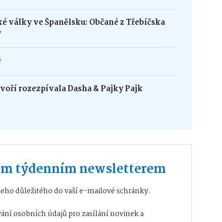
ké války ve Španělsku: Občané z Třebíčska
y
é
oří rozezpívala Dasha & Pajky Pajk
ším týdenním newsletterem
eho důležitého do vaší e-mailové schránky.
ání osobních údajů
pro zasílání novinek a