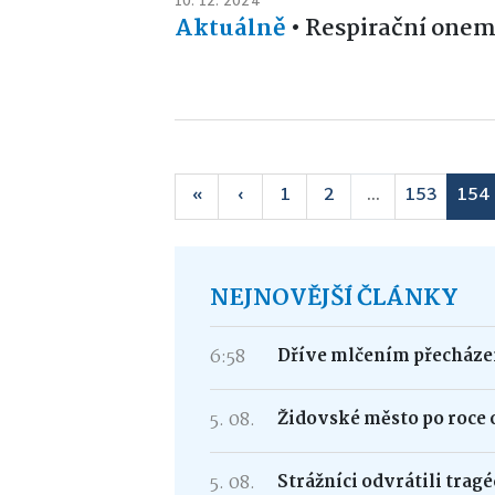
10. 12. 2024
Aktuálně
•
Respirační onem
«
‹
1
2
...
153
154
NEJNOVĚJŠÍ ČLÁNKY
6:58
Dříve mlčením přecháze
5. 08.
Židovské město po roce 
5. 08.
Strážníci odvrátili trag