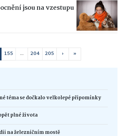
ocnění jsou na vzestupu
155
...
204
205
›
»
né téma se dočkalo velkolepé připomínky
opět plné života
édii na železničním mostě