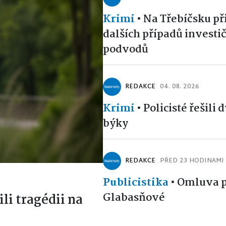
Krimi
•
Na Třebíčsku př
dalších případů investi
podvodů
REDAKCE
04. 08. 2026
Krimi
•
Policisté řešili 
býky
REDAKCE
PŘED 23 HODINAMI
Publicistika
•
Omluva p
Glabasňové
ili tragédii na