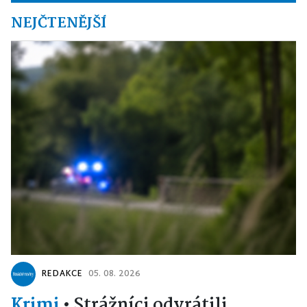
NEJČTENĚJŠÍ
REDAKCE
05. 08. 2026
Krimi
•
Strážníci odvrátili