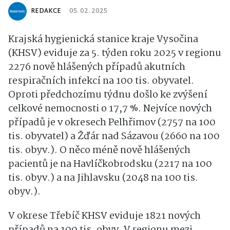
REDAKCE
05. 02. 2025
Krajská hygienická stanice kraje Vysočina
(KHSV) eviduje za 5. týden roku 2025 v regionu
2276 nově hlášených případů akutních
respiračních infekcí na 100 tis. obyvatel.
Oproti předchozímu týdnu došlo ke zvýšení
celkové nemocnosti o 17,7 %. Nejvíce nových
případů je v okresech Pelhřimov (2757 na 100
tis. obyvatel) a Žďár nad Sázavou (2660 na 100
tis. obyv.). O něco méně nově hlášených
pacientů je na Havlíčkobrodsku (2217 na 100
tis. obyv.) a na Jihlavsku (2048 na 100 tis.
obyv.).
V okrese Třebíč KHSV eviduje 1821 nových
případů na 100 tis. obyv. V regionu mezi