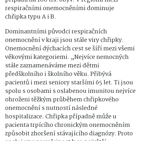
respiračními onemocněními dominuje
chřipka typu A i B.
Dominantními původci respiračních
onemocnění v kraji jsou stále viry chřipky.
Onemocnění dýchacích cest se šíří mezi všemi
věkovými kategoriemi. „Nejvíce nemocných
stále zaznamenáváme mezi dětmi
předškolního i školního věku. Přibývá
pacientů i mezi seniory staršími 65 let. Ti jsou
spolu s osobami s oslabenou imunitou nejvíce
ohroženi těžkým průběhem chřipkového
onemocnění s nutností následné
hospitalizace. Chřipka případně může u
pacienta trpícího chronickým onemocněním
způsobit zhoršení stávajícího diagnózy. Proto