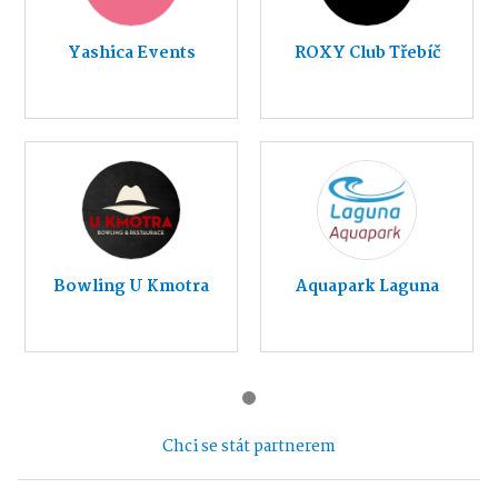
Yashica Events
ROXY Club Třebíč
Bowling U Kmotra
Aquapark Laguna
Chci se stát partnerem