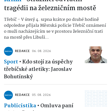
tragédii na železničním mostě
Třebíč – V úterý 4. srpna krátce po druhé hodině
odpoledne přijala Městská policie Třebíč oznámení
o muži nacházejícím se v prostoru železniční trati
na mostě přes Libuši...
REDAKCE
06. 08. 2026
Sport
•
Kdo stojí za úspěchy
třebíčské atletiky: Jaroslav
Bohutínský
REDAKCE
05. 08. 2026
Publicistika
•
Omluva paní