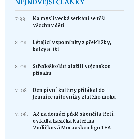
NEJNOVĚJŠÍ ČLÁNKY
7:33
Na myslivecká setkání se těší
všechny děti
8. 08.
Létající vzpomínky z překližky,
balzy a lišt
8. 08.
Středoškoláci složili vojenskou
přísahu
7. 08.
Den pivní kultury přilákal do
Jemnice milovníky zlatého moku
7. 08.
Ač na domácí půdě skončila třetí,
ovládla hasička Kateřina
Vodičková Moravskou ligu TFA