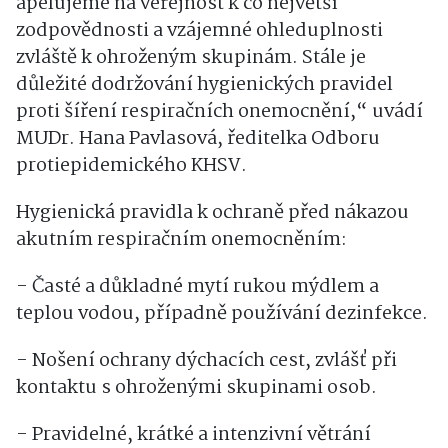
apelujeme na veřejnost k co největší
zodpovědnosti a vzájemné ohleduplnosti
zvláště k ohroženým skupinám. Stále je
důležité dodržování hygienických pravidel
proti šíření respiračních onemocnění,“ uvádí
MUDr. Hana Pavlasová, ředitelka Odboru
protiepidemického KHSV.
Hygienická pravidla k ochraně před nákazou
akutním respiračním onemocněním:
- Časté a důkladné mytí rukou mýdlem a
teplou vodou, případně používání dezinfekce.
- Nošení ochrany dýchacích cest, zvlášť při
kontaktu s ohroženými skupinami osob.
- Pravidelné, krátké a intenzivní větrání