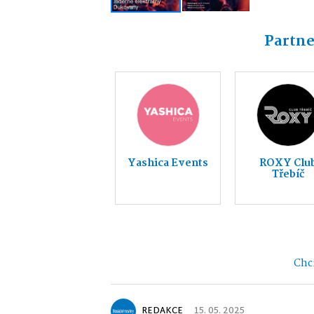
Partne
Yashica Events
ROXY Clu
Třebíč
Chci
REDAKCE
15. 05. 2025