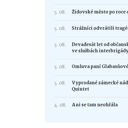
5. 08.
Židovské město po roce 
5. 08.
Strážníci odvrátili trag
5. 08.
Devadesát let od občans
ve službách interbrigád
5. 08.
Omluva paní Glabasňov
5. 08.
Vyprodané zámecké nádv
Quintet
4. 08.
Ani se tam neohřála