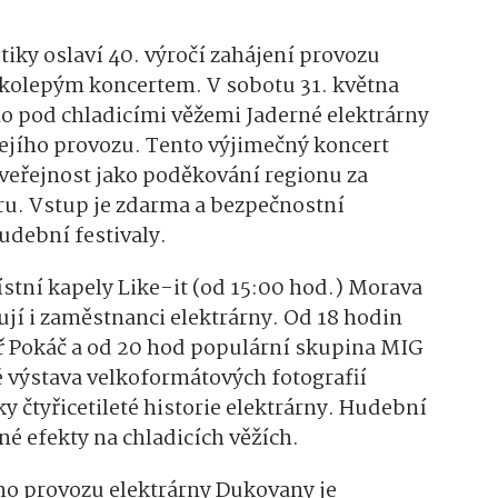
ky oslaví 40. výročí zahájení provozu
lkolepým koncertem. V sobotu 31. května
o pod chladicími věžemi Jaderné elektrárny
jejího provozu. Tento výjimečný koncert
u veřejnost jako poděkování regionu za
ru. Vstup je zdarma a bezpečnostní
udební festivaly.
stní kapely Like-it (od 15:00 hod.) Morava
kují i zaměstnanci elektrárny. Od 18 hodin
ř Pokáč a od 20 hod populární skupina MIG
 výstava velkoformátových fotografií
 čtyřicetileté historie elektrárny. Hudební
né efekty na chladicích věžích.
ho provozu elektrárny Dukovany je