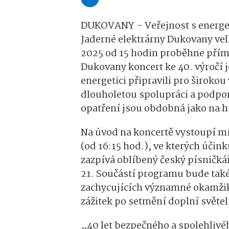
DUKOVANY - Veřejnost s energeti
Jaderné elektrárny Dukovany ve
2025 od 15 hodin proběhne přím
Dukovany koncert ke 40. výročí 
energetici připravili pro široko
dlouholetou spolupráci a podpo
opatření jsou obdobná jako na h
Na úvod na koncertě vystoupí mí
(od 16:15 hod.), ve kterých účin
zazpívá oblíbený český písničká
21. Součástí programu bude také
zachycujících významné okamžiky
zážitek po setmění doplní světel
„40 let bezpečného a spolehlivé