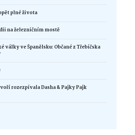
opět plné života
édii na železničním mostě
ké války ve Španělsku: Občané z Třebíčska
y
é
oří rozezpívala Dasha & Pajky Pajk