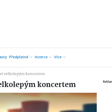
asty
Předplatné
Inzerce
Více
laví velkolepým koncertem
velkolepým koncertem
Rekla