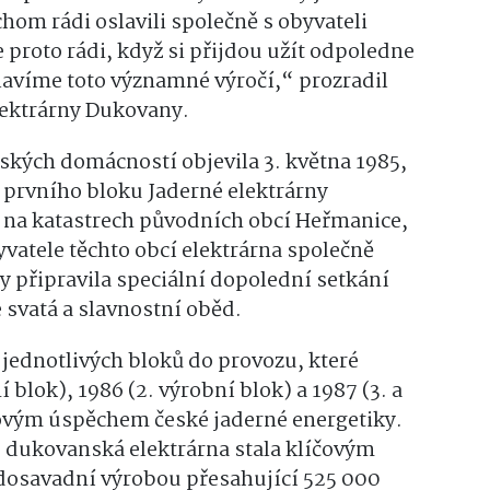
m rádi oslavili společně s obyvateli
proto rádi, když si přijdou užít odpoledne
lavíme toto významné výročí,“ prozradil
lektrárny Dukovany.
eských domácností objevila 3. května 1985,
 prvního bloku Jaderné elektrárny
 na katastrech původních obcí Heřmanice,
yvatele těchto obcí elektrárna společně
 připravila speciální dopolední setkání
 svatá a slavnostní oběd.
 jednotlivých bloků do provozu, které
í blok), 1986 (2. výrobní blok) a 1987 (3. a
tovým úspěchem české jaderné energetiky.
e dukovanská elektrárna stala klíčovým
 dosavadní výrobou přesahující 525 000