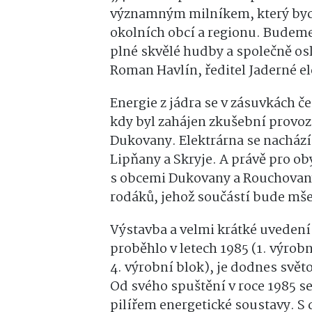
významným milníkem, který bycho
okolních obcí a regionu. Budeme 
plné skvělé hudby a společně os
Roman Havlín, ředitel Jaderné e
Energie z jádra se v zásuvkách č
kdy byl zahájen zkušební provoz
Dukovany. Elektrárna se nachází
Lipňany a Skryje. A právě pro ob
s obcemi Dukovany a Rouchovany
rodáků, jehož součástí bude mše
Výstavba a velmi krátké uvedení
proběhlo v letech 1985 (1. výrobn
4. výrobní blok), je dodnes svě
Od svého spuštění v roce 1985 s
pilířem energetické soustavy. S