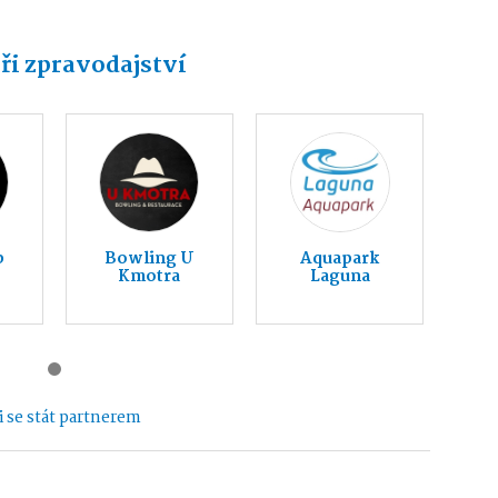
ři zpravodajství
b
Bowling U
Aquapark
Kmotra
Laguna
 se stát partnerem