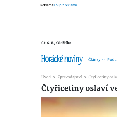
Reklama
Koupit reklamu
Čt 6. 8., Oldřiška
Články
Podc
Úvod
Zpravodajství
Čtyřicetiny os
Čtyřicetiny oslaví 