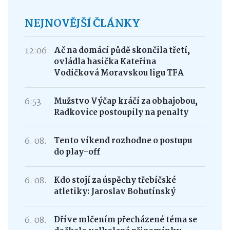
NEJNOVĚJŠÍ ČLÁNKY
12:06
Ač na domácí půdě skončila třetí,
ovládla hasička Kateřina
Vodičková Moravskou ligu TFA
6:53
Mužstvo Výčap kráčí za obhajobou,
Radkovice postoupily na penalty
6. 08.
Tento víkend rozhodne o postupu
do play-off
6. 08.
Kdo stojí za úspěchy třebíčské
atletiky: Jaroslav Bohutínský
6. 08.
Dříve mlčením přecházené téma se