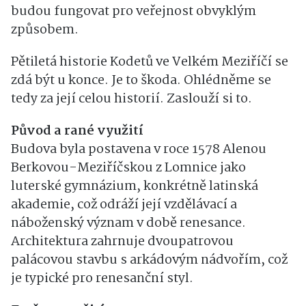
budou fungovat pro veřejnost obvyklým
způsobem.
Pětiletá historie Kodetů ve Velkém Meziříčí se
zdá být u konce. Je to škoda. Ohlédněme se
tedy za její celou historií. Zaslouží si to.
Původ a rané využití
Budova byla postavena v roce 1578 Alenou
Berkovou-Meziříčskou z Lomnice jako
luterské gymnázium, konkrétně latinská
akademie, což odráží její vzdělávací a
náboženský význam v době renesance.
Architektura zahrnuje dvoupatrovou
palácovou stavbu s arkádovým nádvořím, což
je typické pro renesanční styl.