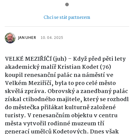
Chci se stát partnerem
JAN UHER
10. 04. 2025
VELKÉ MEZIŘÍČÍ (juh) – Když před pěti lety
akademický malíř Kristian Kodet (76)
koupil renesanční palác na náměstí ve
Velkém Meziříčí, byla to pro celé město
skvělá zpráva. Obrovský a zanedbaný palác
získal ctihodného majitele, který se rozhodl
do městečka přilákat kulturně založené
turisty. V renesančním objektu v centru
města vytvořil rodinné muzeum tří
generací umělců Kodetových. Dnes však