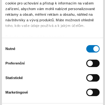
cookie pro uchování a přístup k informacím na vašem
zařízení, abychom vám mohli nabízet personalizované
reklamy a obsah, měření reklam a obsahu, náhled na
návštěvníky a vývoj produktů. Máte možnosti ohledně
toho, kdo vaše údaje používá a k jakým účelům.
Pokud to povolíte, rádi bychom také:
Shromažďovali informace o vaší geografické
Výběr
Nutné
poloze, které mohou být přesné na několik metrů
souhlasu
Identifikovali vaše zařízení pomocí aktivního
skenování pro konkrétní charakteristiky (otisk prstu)
Preferenční
KALENDÁŘ AKCÍ
Zjistěte více o tom, jak zpracováváme vaše osobní
Další
údaje, a nastavte si předvolby v
části s podrobnostmi
.
Statistické
Svůj souhlas můžete kdykoliv změnit nebo odvolat v
části Prohlášení o souborech cookie.
Marketingové
K personalizaci obsahu a reklam, poskytování funkcí
sociálních médií a analýze naší návštěvnosti využíváme