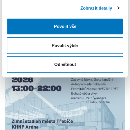
soubory cookie. Informace o tom, jak náš web používáte,
Zobrazit detaily
sdílíme se svými partnery pro sociální média, inzerci a
analýzy. Partneři tyto údaje mohou zkombinovat s
dalšími informacemi, které jste jim poskytli nebo které
Povolit vše
získali v důsledku toho, že používáte jejich služby.
PETRA KLEMENTOVÁ
Povolit výběr
08. 08.
Odmítnout