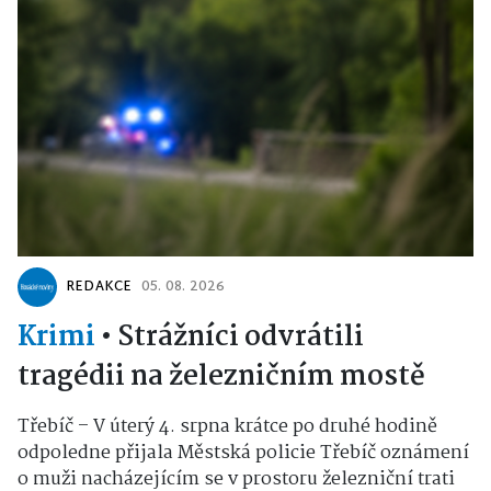
REDAKCE
05. 08. 2026
Krimi
•
Strážníci odvrátili
tragédii na železničním mostě
Třebíč – V úterý 4. srpna krátce po druhé hodině
odpoledne přijala Městská policie Třebíč oznámení
o muži nacházejícím se v prostoru železniční trati