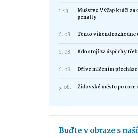
6:53
Mužstvo Výčap kráčí za 
penalty
6. 08.
Tento víkend rozhodne o
6. 08.
Kdo stojí za úspěchy tře
6. 08.
Dříve mlčením přecháze
5. 08.
Židovské město po roce 
Buďte v obraze s na