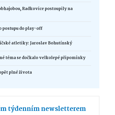
obhajobou, Radkovice postoupily na
 postupu do play-off
bíčské atletiky: Jaroslav Bohutínský
né téma se dočkalo velkolepé připomínky
opět plné života
ším týdenním newsletterem