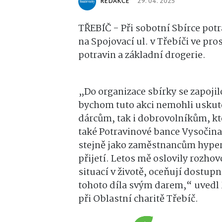
REDAKCE
29. 04. 2025
TŘEBÍČ - Při sobotní Sbírce pot
na Spojovací ul. v Třebíči ve pr
potravin a základní drogerie.
„Do organizace sbírky se zapojil
bychom tuto akci nemohli uskute
dárcům, tak i dobrovolníkům, k
také Potravinové bance Vysočina 
stejně jako zaměstnancům hyper
přijetí. Letos mě oslovily rozhov
situací v životě, oceňují dostup
tohoto díla svým darem,“ uvedl 
při Oblastní charitě Třebíč.