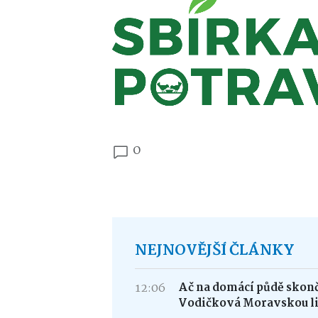
0
NEJNOVĚJŠÍ ČLÁNKY
12:06
Ač na domácí půdě skonči
Vodičková Moravskou l