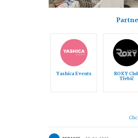
Partne
Yashica Events
ROXY Clu
Třebíč
Chci