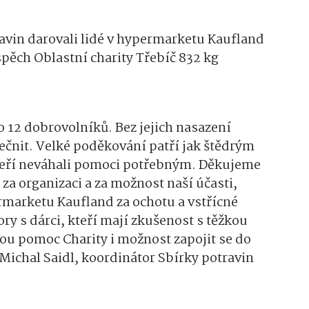
ravin darovali lidé v hypermarketu Kaufland
ospěch Oblastní charity Třebíč 832 kg
o 12 dobrovolníků. Bez jejich nasazení
čnit. Velké poděkování patří jak štědrým
teří neváhali pomoci potřebným. Děkujeme
za organizaci a za možnost naší účasti,
marketu Kaufland za ochotu a vstřícné
ory s dárci, kteří mají zkušenost s těžkou
nou pomoc Charity i možnost zapojit se do
Michal Saidl, koordinátor Sbírky potravin