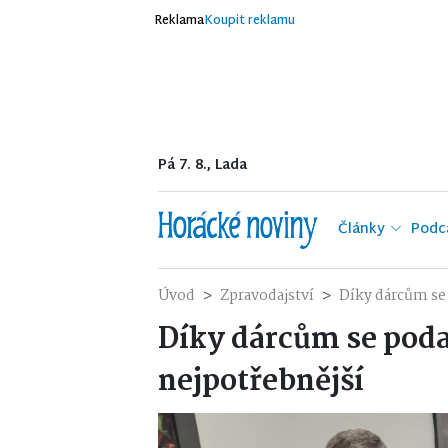
Reklama
Koupit reklamu
Pá 7. 8., Lada
Články
Podc
Úvod
Zpravodajství
Díky dárcům se 
Díky dárcům se poda
nejpotřebnější