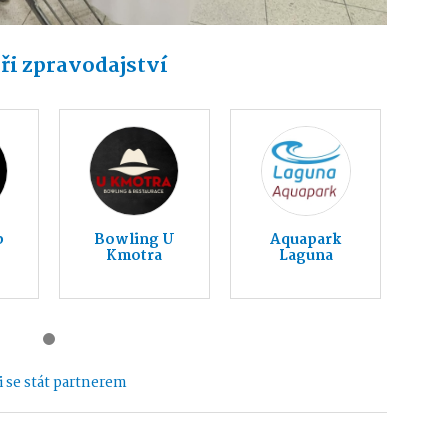
ři zpravodajství
b
Bowling U
Aquapark
Kmotra
Laguna
 se stát partnerem