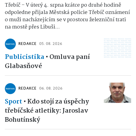
Třebíč – V úterý 4. srpna krátce po druhé hodině
odpoledne přijala Městská policie Třebíč oznámení
o muži nacházejícím se v prostoru železniční trati
na mostě přes Libuši...
REDAKCE
05. 08. 2026
Publicistika
•
Omluva paní
Glabasňové
REDAKCE
06. 08. 2026
Sport
•
Kdo stojí za úspěchy
třebíčské atletiky: Jaroslav
Bohutínský