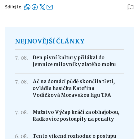
Sdílejte
NEJNOVĚJŠÍ ČLÁNKY
7. 08.
Den pivní kultury přilákal do
Jemnice milovníky zlatého moku
7. 08.
Ač na domácí půdě skončila třetí,
ovládla hasička Kateřina
Vodičková Moravskou ligu TFA
7. 08.
Mužstvo Výčap kráčí za obhajobou,
Radkovice postoupily na penalty
6. 08.
Tento víkend rozhodne o postupu