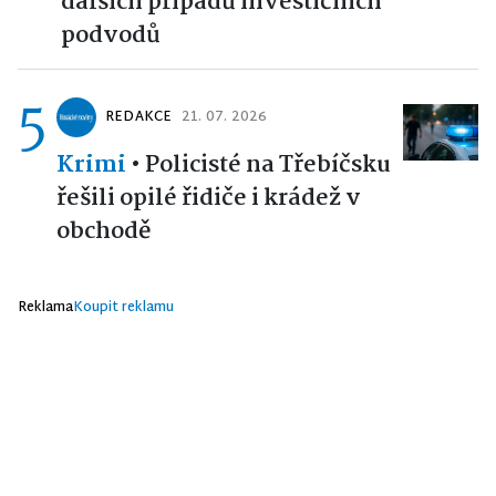
dalších případů investičních
podvodů
5
REDAKCE
21. 07. 2026
Krimi
•
Policisté na Třebíčsku
řešili opilé řidiče i krádež v
obchodě
Reklama
Koupit reklamu