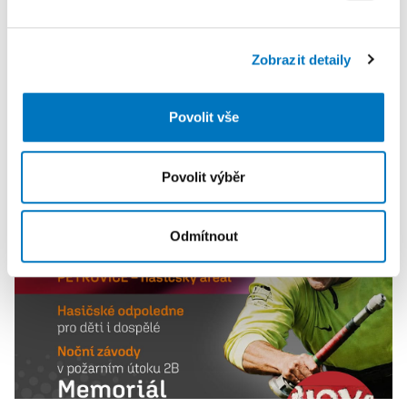
sociálních médií a analýze naší návštěvnosti využíváme
soubory cookie. Informace o tom, jak náš web používáte,
Zobrazit detaily
sdílíme se svými partnery pro sociální média, inzerci a
analýzy. Partneři tyto údaje mohou zkombinovat s
dalšími informacemi, které jste jim poskytli nebo které
PETRA KLEMENTOVÁ
Povolit vše
získali v důsledku toho, že používáte jejich služby.
08. 08.
Povolit výběr
Odmítnout