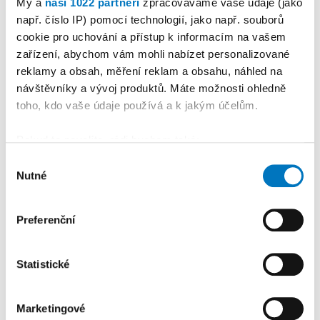
My a
naši 1022 partneři
zpracováváme vaše údaje (jako
např. číslo IP) pomocí technologií, jako např. souborů
cookie pro uchování a přístup k informacím na vašem
zařízení, abychom vám mohli nabízet personalizované
reklamy a obsah, měření reklam a obsahu, náhled na
návštěvníky a vývoj produktů. Máte možnosti ohledně
toho, kdo vaše údaje používá a k jakým účelům.
Pokud to povolíte, rádi bychom také:
Shromažďovali informace o vaší geografické
Výběr
PETRA KLEMENTOVÁ
Nutné
poloze, které mohou být přesné na několik metrů
souhlasu
Identifikovali vaše zařízení pomocí aktivního
08. 08.
skenování pro konkrétní charakteristiky (otisk prstu)
Preferenční
Zjistěte více o tom, jak zpracováváme vaše osobní
údaje, a nastavte si předvolby v
části s podrobnostmi
.
Statistické
Svůj souhlas můžete kdykoliv změnit nebo odvolat v
části Prohlášení o souborech cookie.
Marketingové
K personalizaci obsahu a reklam, poskytování funkcí