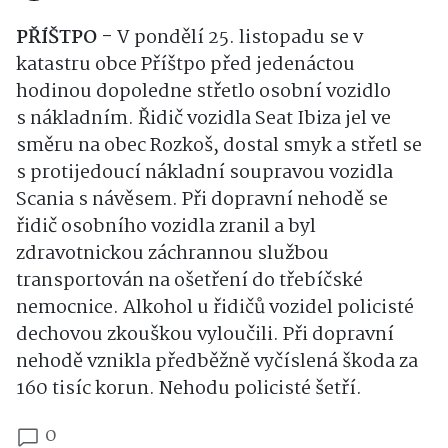
PŘÍŠTPO -
V pondělí 25. listopadu se v
katastru obce Příštpo před jedenáctou
hodinou dopoledne střetlo osobní vozidlo
s nákladním. Řidič vozidla Seat Ibiza jel ve
směru na obec Rozkoš, dostal smyk a střetl se
s protijedoucí nákladní soupravou vozidla
Scania s návěsem. Při dopravní nehodě se
řidič osobního vozidla zranil a byl
zdravotnickou záchrannou službou
transportován na ošetření do třebíčské
nemocnice. Alkohol u řidičů vozidel policisté
dechovou zkouškou vyloučili. Při dopravní
nehodě vznikla předběžně vyčíslená škoda za
160 tisíc korun. Nehodu policisté šetří.
0