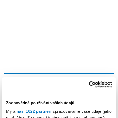
KALENDÁŘ AKCÍ
Další
Zodpovědné používání vašich údajů
My a
naši 1022 partneři
zpracováváme vaše údaje (jako
např. číslo IP) pomocí technologií, jako např. souborů