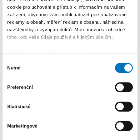
cookie pro uchování a přístup k informacím na vašem
zařízení, abychom vám mohli nabízet personalizované
reklamy a obsah, měření reklam a obsahu, náhled na
návštěvníky a vývoj produktů. Máte možnosti ohledně
toho, kdo vaše údaje používá a k jakým účelům.
Pokud to povolíte, rádi bychom také:
PETRA KLEMENTOVÁ
Shromažďovali informace o vaší geografické
Výběr
Nutné
poloze, které mohou být přesné na několik metrů
souhlasu
08. 08.
Identifikovali vaše zařízení pomocí aktivního
skenování pro konkrétní charakteristiky (otisk prstu)
Preferenční
Zjistěte více o tom, jak zpracováváme vaše osobní
údaje, a nastavte si předvolby v
části s podrobnostmi
.
Statistické
Svůj souhlas můžete kdykoliv změnit nebo odvolat v
části Prohlášení o souborech cookie.
Marketingové
K personalizaci obsahu a reklam, poskytování funkcí
sociálních médií a analýze naší návštěvnosti využíváme