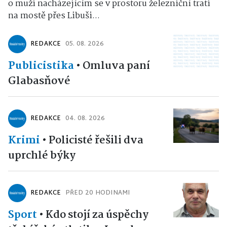
o muži nacházejícím se v prostoru železniční trati
na mostě přes Libuši...
REDAKCE
05. 08. 2026
Publicistika
•
Omluva paní
Glabasňové
REDAKCE
04. 08. 2026
Krimi
•
Policisté řešili dva
uprchlé býky
REDAKCE
PŘED 20 HODINAMI
Sport
•
Kdo stojí za úspěchy