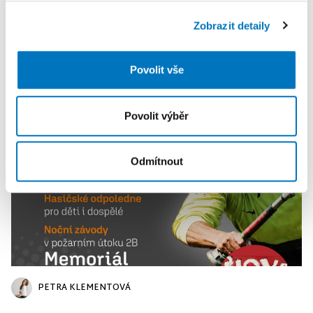
soubory cookie. Informace o tom, jak náš web používáte,
Zobrazit detaily
sdílíme se svými partnery pro sociální média, inzerci a
analýzy. Partneři tyto údaje mohou zkombinovat s
PETRA KLEMENTOVÁ
dalšími informacemi, které jste jim poskytli nebo které
Povolit vše
získali v důsledku toho, že používáte jejich služby.
08. 08.
Povolit výběr
Odmítnout
PETRA KLEMENTOVÁ