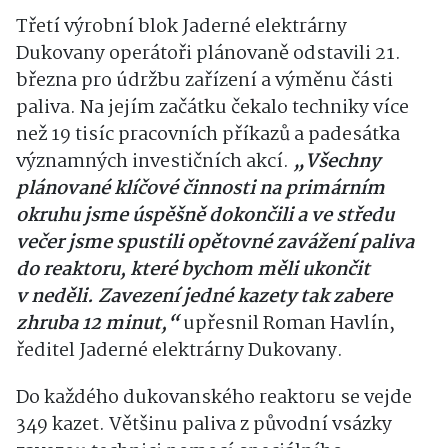
Třetí výrobní blok Jaderné elektrárny
Dukovany operátoři plánovaně odstavili 21.
března pro údržbu zařízení a výměnu části
paliva. Na jejím začátku čekalo techniky více
než 19 tisíc pracovních příkazů a padesátka
významných investičních akcí.
„Všechny
plánované klíčové činnosti na primárním
okruhu jsme úspěšně dokončili a ve středu
večer jsme spustili opětovné zavážení paliva
do reaktoru, které bychom měli ukončit
v neděli. Zavezení jedné kazety tak zabere
zhruba 12 minut,“
upřesnil Roman Havlín,
ředitel Jaderné elektrárny Dukovany.
Do každého dukovanského reaktoru se vejde
349 kazet. Většinu paliva z původní vsázky