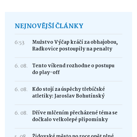
NEJNOVĚJŠÍ ČLÁNKY
6:53
Mužstvo Výčap kráčí za obhajobou,
Radkovice postoupily na penalty
6. 08.
Tento víkend rozhodne o postupu
do play-off
6. 08.
Kdo stojí za úspěchy třebíčské
atletiky: Jaroslav Bohutínský
6. 08.
Dříve mlčením přecházené téma se
dočkalo velkolepé připomínky
5. 08.
Židovské město po roce opět plné