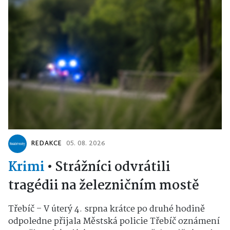
REDAKCE
05. 08. 2026
Krimi
•
Strážníci odvrátili
tragédii na železničním mostě
Třebíč – V úterý 4. srpna krátce po druhé hodině
odpoledne přijala Městská policie Třebíč oznámení