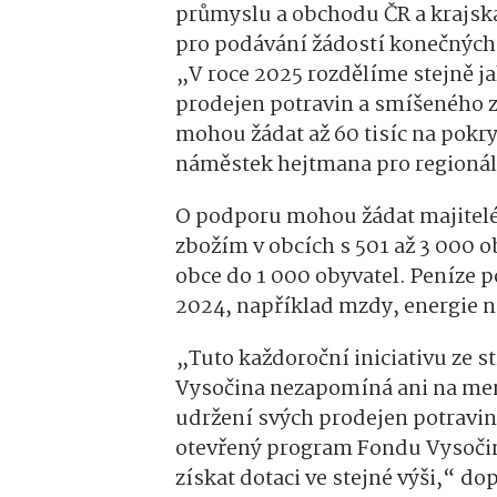
průmyslu a obchodu ČR a krajská 
pro podávání žádostí konečných
„V roce 2025 rozdělíme stejně ja
prodejen potravin a smíšeného z
mohou žádat až 60 tisíc na pokry
náměstek hejtmana pro regionáln
O podporu mohou žádat majitel
zbožím v obcích s 501 až 3 000 ob
obce do 1 000 obyvatel. Peníze 
2024, například mzdy, energie 
„Tuto každoroční iniciativu ze s
Vysočina nezapomíná ani na men
udržení svých prodejen potravin
otevřený program Fondu Vysoči
získat dotaci ve stejné výši,“ d