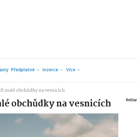
asty
Předplatné
Inzerce
Více
oří malé obchůdky na vesnicích
alé obchůdky na vesnicích
Rekla