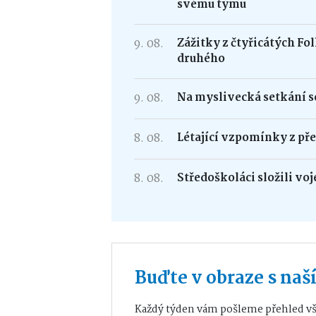
svému týmu
9. 08.
Zážitky z čtyřicátých F
druhého
9. 08.
Na myslivecká setkání se
8. 08.
Létající vzpomínky z přek
8. 08.
Středoškoláci složili vo
Buďte v obraze s na
Každý týden vám pošleme přehled vš