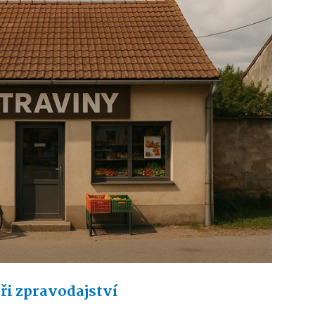
ři zpravodajství