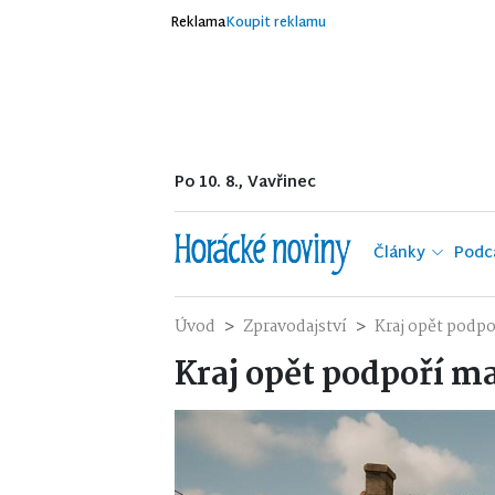
Reklama
Koupit reklamu
Po 10. 8., Vavřinec
Články
Podc
Úvod
Zpravodajství
Kraj opět podp
Kraj opět podpoří m