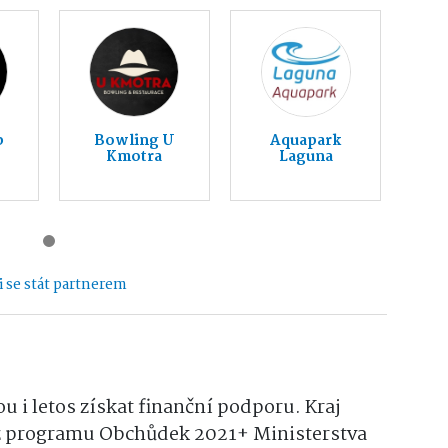
b
Bowling U
Aquapark
Kmotra
Laguna
 se stát partnerem
 i letos získat finanční podporu. Kraj
z programu Obchůdek 2021+ Ministerstva