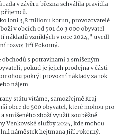
rada v závěru března schválila pravidla
 příjemců.
ko loni 3,8 milionu korun, provozovatelé
boží v obcích od 501 do 3 000 obyvatel
tí nákladů vzniklých v roce 2024," uvedl
í rozvoj Jiří Pokorný.
é obchodů s potravinami a smíšeným
yvateli, pokud je jejich prodejna v části
pomohou pokrýt provozní náklady za rok
nebo nájem.
trany státu vítáme, samozřejmě Kraj
ší obce do 500 obyvatel, které mohou pro
 a smíšeného zboží využít souběžně
ny Venkovské služby 2025, kde mohou
oplnil náměstek hejtmana Jiří Pokorný.