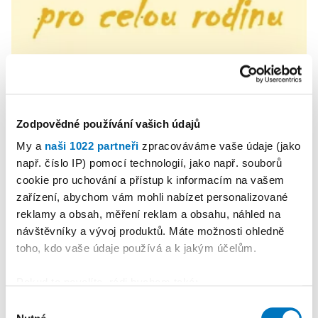
Zodpovědné používání vašich údajů
PETRA KLEMENTOVÁ
My a
naši 1022 partneři
zpracováváme vaše údaje (jako
např. číslo IP) pomocí technologií, jako např. souborů
11. 08.
cookie pro uchování a přístup k informacím na vašem
zařízení, abychom vám mohli nabízet personalizované
reklamy a obsah, měření reklam a obsahu, náhled na
návštěvníky a vývoj produktů. Máte možnosti ohledně
toho, kdo vaše údaje používá a k jakým účelům.
Pokud to povolíte, rádi bychom také:
Shromažďovali informace o vaší geografické
Výběr