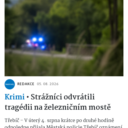
REDAKCE
05. 08. 2026
Krimi
•
Strážníci odvrátili
tragédii na železničním mostě
Třebíč – V úterý 4. srpna krátce po druhé hodině
odpoledne přijala Městská policie Třebíč oznámení