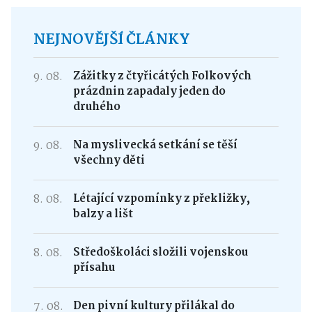
NEJNOVĚJŠÍ ČLÁNKY
9. 08.
Zážitky z čtyřicátých Folkových
prázdnin zapadaly jeden do
druhého
9. 08.
Na myslivecká setkání se těší
všechny děti
8. 08.
Létající vzpomínky z překližky,
balzy a lišt
8. 08.
Středoškoláci složili vojenskou
přísahu
7. 08.
Den pivní kultury přilákal do