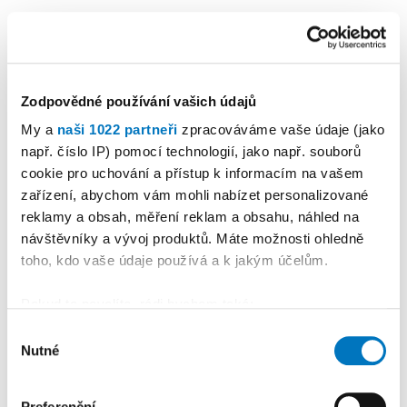
Zodpovědné používání vašich údajů
My a
naši 1022 partneři
zpracováváme vaše údaje (jako
např. číslo IP) pomocí technologií, jako např. souborů
cookie pro uchování a přístup k informacím na vašem
KALENDÁŘ AKCÍ
Další
zařízení, abychom vám mohli nabízet personalizované
reklamy a obsah, měření reklam a obsahu, náhled na
návštěvníky a vývoj produktů. Máte možnosti ohledně
toho, kdo vaše údaje používá a k jakým účelům.
Pokud to povolíte, rádi bychom také:
Shromažďovali informace o vaší geografické
Výběr
Nutné
poloze, které mohou být přesné na několik metrů
souhlasu
Identifikovali vaše zařízení pomocí aktivního
skenování pro konkrétní charakteristiky (otisk prstu)
Preferenční