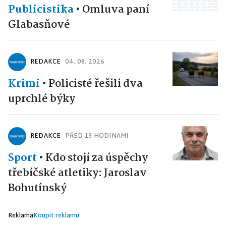
Publicistika
•
Omluva paní
Glabasňové
REDAKCE
04. 08. 2026
Krimi
•
Policisté řešili dva
uprchlé býky
REDAKCE
PŘED 13 HODINAMI
Sport
•
Kdo stojí za úspěchy
třebíčské atletiky: Jaroslav
Bohutínský
Reklama
Koupit reklamu