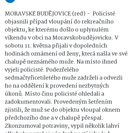
MORAVSKÉ BUDĚJOVICE (red) - Policisté
objasnili případ vloupání do rekreačního
objektu, ke kterému došlo o uplynulém
víkendu v obci na Moravskobudějovicku. V
sobotu 11. května přijali v dopoledních
hodinách oznámení od ženy, která našla ve své
chalupě neznámého muže. Na místo ihned
vyjeli policisté. Podezřelého
sedmačtyřicetiletého muže zadrželi a odvezli
ho na oddělení k provedení nezbytných
úkonů. Místo činu policisté ohledali a
zadokumentovali. Provedeným šetřením
zjistili, že muž se do objektu vloupal oknem
předchozího dne a v chalupě přespal.
Zkonzumoval potraviny, vypil několik lahví