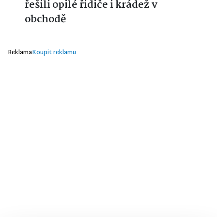
řešili opilé řidiče i krádež v
obchodě
Reklama
Koupit reklamu