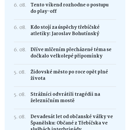
6. 08.
Tento víkend rozhodne o postupu
do play-off
6. 08.
Kdo stojí za úspěchy třebíčské
atletiky: Jaroslav Bohutínský
6. 08.
Dříve mlčením přecházené téma se
dočkalo velkolepé připomínky
5. 08.
Židovské město po roce opět plné
života
5. 08.
Strážníci odvrátili tragédii na
železničním mostě
5. 08.
Devadesát let od občanské války ve
Španělsku: Občané z Třebíčska ve
službách interbrigády