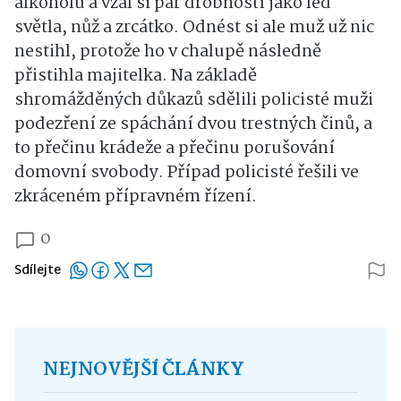
alkoholu a vzal si pár drobností jako led
světla, nůž a zrcátko. Odnést si ale muž už nic
nestihl, protože ho v chalupě následně
přistihla majitelka. Na základě
shromážděných důkazů sdělili policisté muži
podezření ze spáchání dvou trestných činů, a
to přečinu krádeže a přečinu porušování
domovní svobody. Případ policisté řešili ve
zkráceném přípravném řízení.
0
Sdílejte
NEJNOVĚJŠÍ ČLÁNKY