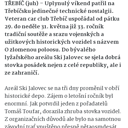
TŘEBÍČ (juh) – Uplynulý víkend patřil na
Třebíčsku jedinečné technické nostalgii.
Veteran car club Třebíč uspořádal od pátku
29. do neděle 31. května již 33. ročník
tradiční soutěže a srazu vojenských a
užitkových historických vozidel s názvem
O zlomenou poloosu. Do bývalého
lyžařského areálu Ski Jalovec se sjela dobrá
stovka posádek nejen z celé republiky, ale i
ze zahraničí.
Areál Ski Jalovec se na tři dny proměnil v obří
historické depo. Zájem o letošní ročník byl
enormní. Jak potvrdil jeden z pořadatelů
Tomáš Toufar, dorazila zhruba stovka vozidel.
Z organizačních důvodů ale bylo na samotnou
závodní trať vpuštěno přesně pětaosmdesát