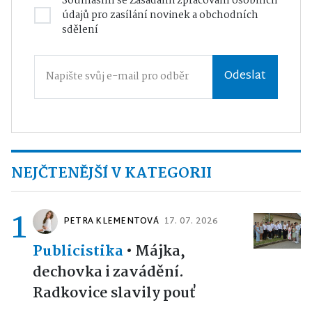
Souhlasím se
Zásadami zpracování osobních
údajů
pro zasílání novinek a obchodních
sdělení
Odeslat
NEJČTENĚJŠÍ V KATEGORII
1
PETRA KLEMENTOVÁ
17. 07. 2026
Publicistika
•
Májka,
dechovka i zavádění.
Radkovice slavily pouť