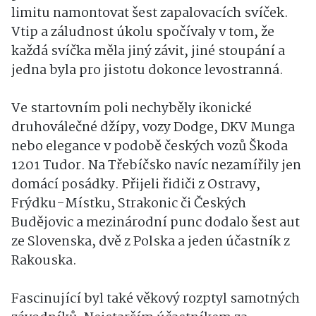
limitu namontovat šest zapalovacích svíček.
Vtip a záludnost úkolu spočívaly v tom, že
každá svíčka měla jiný závit, jiné stoupání a
jedna byla pro jistotu dokonce levostranná.
Ve startovním poli nechyběly ikonické
druhoválečné džípy, vozy Dodge, DKV Munga
nebo elegance v podobě českých vozů Škoda
1201 Tudor. Na Třebíčsko navíc nezamířily jen
domácí posádky. Přijeli řidiči z Ostravy,
Frýdku-Místku, Strakonic či Českých
Budějovic a mezinárodní punc dodalo šest aut
ze Slovenska, dvě z Polska a jeden účastník z
Rakouska.
Fascinující byl také věkový rozptyl samotných