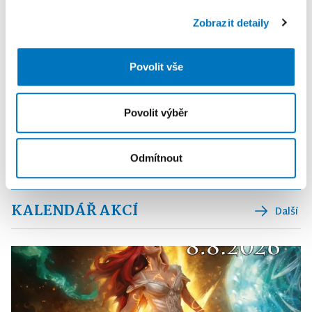
soubory cookie. Informace o tom, jak náš web používáte,
Zobrazit detaily
sdílíme se svými partnery pro sociální média, inzerci a
analýzy. Partneři tyto údaje mohou zkombinovat s
dalšími informacemi, které jste jim poskytli nebo které
Povolit vše
získali v důsledku toho, že používáte jejich služby.
Povolit výběr
Odmítnout
KALENDÁŘ AKCÍ
Další