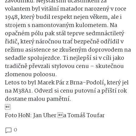
závodníků. Nejstarším účastníkem za
volantem byl vitální matador narozený v roce
1948, který budil respekt nejen věkem, ale i
strojem s namontovaným kulometem. Na
opačném pólu pak stál teprve sedmnáctiletý
řidič, který náročnou trať bezpečně odřídil v
režimu asistence se zkušeným doprovodem na
sedadle spolujezdce. Ti nejlepší si v cíli jako
tradičně převzali stylovou cenu – skutečnou
zlomenou poloosu.
Letos to byl Marek Pár z Brna-Podolí, který jel
na M38A1. Odvezl si cenu putovní a příští rok
dostane malou pamětní.

Foto HoN: Jan Uher a Tomáš Toufar
0