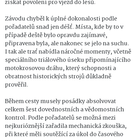
získat povolení pro vjezd do lesů.
Závodu chyběl k úplné dokonalosti podle
pořadatelů snad jen déšť. Místa, kde by to v
případě deště bylo opravdu zajímavé,
připravena byla, ale nakonec se jelo na suchu.
I tak ale trať nabídla náročné momenty, včetně
speciálního triálového úseku připomínajícího
motokrosovou dráhu, který schopnosti a
obratnost historických strojů důkladně
prověřil.
Během cesty musely posádky absolvovat
celkem šest dovednostních a vědomostních
kontrol. Podle pořadatelů se možná mezi
nejkurióznější zařadila mechanická zkouška,
při které měli soutěžící za úkol do časového