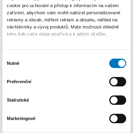
5
cookie pro uchování a přístup k informacím na vašem
PETRA KLEMENTOVÁ
16. 07. 2026
zařízení, abychom vám mohli nabízet personalizované
reklamy a obsah, měření reklam a obsahu, náhled na
Publicistika
•
„A přece se
návštěvníky a vývoj produktů. Máte možnosti ohledně
točí.“ V Dašovském mlýně se
toho, kdo vaše údaje používá a k jakým účelům.
roztočilo nové mlýnské kolo
Pokud to povolíte, rádi bychom také:
Shromažďovali informace o vaší geografické
Výběr
Reklama
Koupit reklamu
Nutné
poloze, které mohou být přesné na několik metrů
souhlasu
Identifikovali vaše zařízení pomocí aktivního
skenování pro konkrétní charakteristiky (otisk prstu)
Preferenční
Zjistěte více o tom, jak zpracováváme vaše osobní
údaje, a nastavte si předvolby v
části s podrobnostmi
.
Statistické
Svůj souhlas můžete kdykoliv změnit nebo odvolat v
části Prohlášení o souborech cookie.
Marketingové
K personalizaci obsahu a reklam, poskytování funkcí
sociálních médií a analýze naší návštěvnosti využíváme