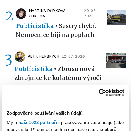
2
MARTINA DĚDKOVÁ
20. 07.
CHROMÁ
2026
Publicistika
•
Sestry chybí.
Nemocnice bijí na poplach
3
PETR HERBRYCH
22. 07. 2026
Publicistika
•
Zbrusu nová
zbrojnice ke kulatému výročí
4
MARTINA DĚDKOVÁ
04. 08.
CHROMÁ
2026
Publicistika
•
Ani se tam
Zodpovědné používání vašich údajů
neohřála
My a
naši 1022 partneři
zpracováváme vaše údaje (jako
např. číslo IP) pomocí technologií, jako např. souborů