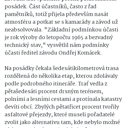
posádek. Část účastníků, často z řad
pamětníků, totiž přijela především nasát
atmosféru a potkat se s kamarády a závod už
neabsolvovala. "Základní podmínkou účasti
je rok výroby do letopočtu 1965 a bezvadný
technický stav," vysvětlil nám podmínky
účasti ředitel závodu Ondřej Komárek.
Na posádky čekala šedesátikilometrová trasa
rozdělená do několika etap, kterou zdolávaly
podle podrobného itineráře. Trať vedla z
pětašedesáti procent drsným terénem,
polními a lesními cestami a protínala katastry
devíti obcí. Zbylých pětatřicet procent tvořily
asfaltové přejezdy, které museli pořadatelé
zvolit jako alternativu tam, kde nebylo možné