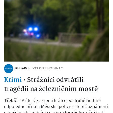
REDAKCE
PŘED 21 HODINAMI
Krimi
•
Strážníci odvrátili
tragédii na železničním mostě
Třebíč – V úterý 4. srpna krátce po druhé hodině
odpoledne přijala Městská policie Třebíč oznámení
o muži nacházejícím se v prostoru železniční trati