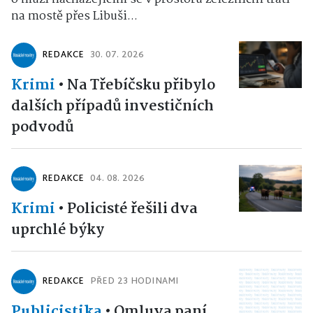
na mostě přes Libuši...
REDAKCE
30. 07. 2026
Krimi
•
Na Třebíčsku přibylo
dalších případů investičních
podvodů
REDAKCE
04. 08. 2026
Krimi
•
Policisté řešili dva
uprchlé býky
REDAKCE
PŘED 23 HODINAMI
Publicistika
•
Omluva paní