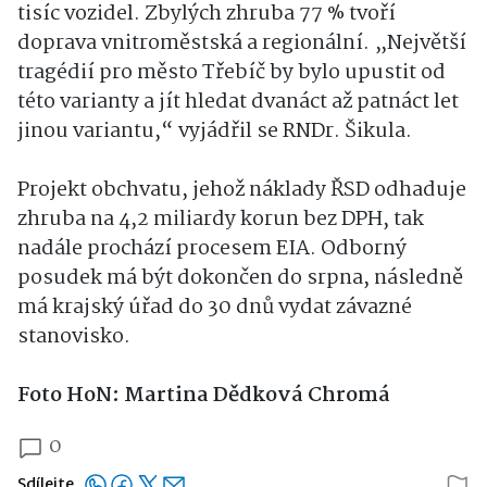
tisíc vozidel. Zbylých zhruba 77 % tvoří
doprava vnitroměstská a regionální. „Největší
tragédií pro město Třebíč by bylo upustit od
této varianty a jít hledat dvanáct až patnáct let
jinou variantu,“ vyjádřil se RNDr. Šikula.
Projekt obchvatu, jehož náklady ŘSD odhaduje
zhruba na 4,2 miliardy korun bez DPH, tak
nadále prochází procesem EIA. Odborný
posudek má být dokončen do srpna, následně
má krajský úřad do 30 dnů vydat závazné
stanovisko.
Foto HoN: Martina Dědková Chromá
0
Sdílejte