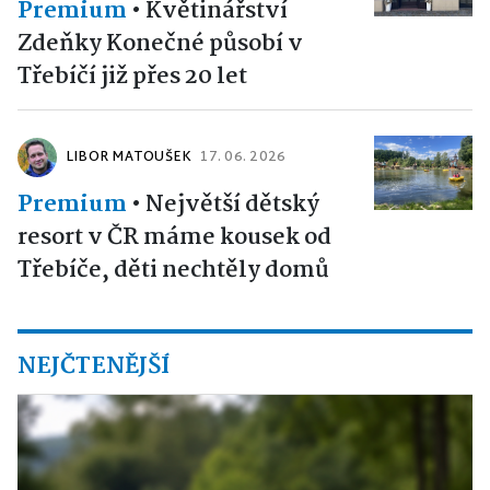
Premium
•
Květinářství
Zdeňky Konečné působí v
Třebíčí již přes 20 let
LIBOR MATOUŠEK
17. 06. 2026
Premium
•
Největší dětský
resort v ČR máme kousek od
Třebíče, děti nechtěly domů
NEJČTENĚJŠÍ