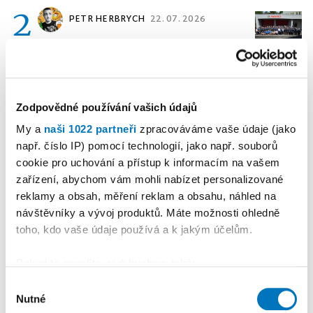
2
PETR HERBRYCH
22. 07. 2026
Publicistika
•
Zbrusu nová
zbrojnice ke kulatému výročí
3
Zodpovědné používání vašich údajů
MARTINA DĚDKOVÁ
20. 07.
CHROMÁ
2026
My a
naši 1022 partneři
zpracováváme vaše údaje (jako
např. číslo IP) pomocí technologií, jako např. souborů
Publicistika
•
Sestry chybí.
cookie pro uchování a přístup k informacím na vašem
Nemocnice bijí na poplach
zařízení, abychom vám mohli nabízet personalizované
reklamy a obsah, měření reklam a obsahu, náhled na
4
návštěvníky a vývoj produktů. Máte možnosti ohledně
MARTINA DĚDKOVÁ
04. 08.
CHROMÁ
2026
toho, kdo vaše údaje používá a k jakým účelům.
Publicistika
•
Ani se tam
Pokud to povolíte, rádi bychom také:
neohřála
Shromažďovali informace o vaší geografické
Výběr
Nutné
poloze, které mohou být přesné na několik metrů
souhlasu