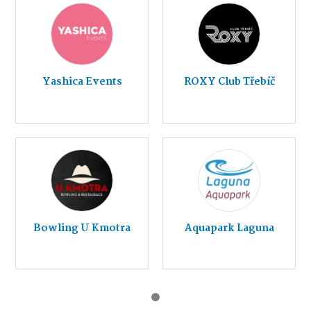
Yashica Events
ROXY Club Třebíč
Bowling U Kmotra
Aquapark Laguna