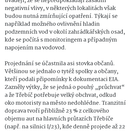
uvádějí, že se nepředpokládají zásadní
negativní vlivy, v některých lokalitách však
budou nutná zmírňující opatření. Týkají se
například možného ovlivnění hladin
podzemních vod v okolí zahrádkářských osad,
kde se počítá s monitoringem a případným
napojením na vodovod.
Projednání se účastnila asi stovka občanů.
Většinou se jednalo o tytéž spolky a občany,
kteří podali připomínky k dokumentaci EIA.
Zazněly výtky, že se jedná o pouhý „průchvat“
a že Třebíč potřebuje velký obchvat, odkud
oko motoristy na město nedohlédne. Tranzitní
doprava tvoří přibližně 23 % z celkového
objemu aut na hlavních průtazích Třebíče
(např. na silnici I/23), kde denně projede až 22