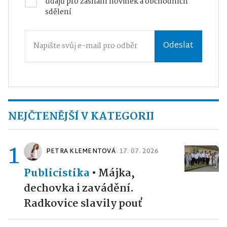
údajů
pro zasílání novinek a obchodních
sdělení
Odeslat
NEJČTENĚJŠÍ V KATEGORII
1
PETRA KLEMENTOVÁ
17. 07. 2026
Publicistika
•
Májka,
dechovka i zavádění.
Radkovice slavily pouť