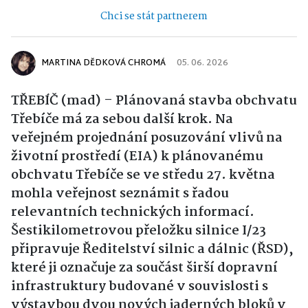
Chci se stát partnerem
MARTINA DĚDKOVÁ CHROMÁ
05. 06. 2026
TŘEBÍČ (mad) – Plánovaná stavba obchvatu
Třebíče má za sebou další krok. Na
veřejném projednání posuzování vlivů na
životní prostředí (EIA) k plánovanému
obchvatu Třebíče se ve středu 27. května
mohla veřejnost seznámit s řadou
relevantních technických informací.
Šestikilometrovou přeložku silnice I/23
připravuje Ředitelství silnic a dálnic (ŘSD),
které ji označuje za součást širší dopravní
infrastruktury budované v souvislosti s
výstavbou dvou nových jaderných bloků v