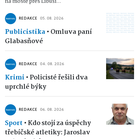
na mostě přes Libuši...
REDAKCE
05. 08. 2026
Publicistika
•
Omluva paní
Glabasňové
REDAKCE
04. 08. 2026
Krimi
•
Policisté řešili dva
uprchlé býky
REDAKCE
06. 08. 2026
Sport
•
Kdo stojí za úspěchy
třebíčské atletiky: Jaroslav