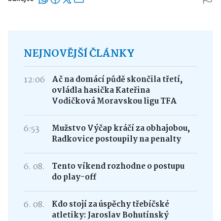
NEJNOVĚJŠÍ ČLÁNKY
12:06
Ač na domácí půdě skončila třetí,
ovládla hasička Kateřina
Vodičková Moravskou ligu TFA
6:53
Mužstvo Výčap kráčí za obhajobou,
Radkovice postoupily na penalty
6. 08.
Tento víkend rozhodne o postupu
do play-off
6. 08.
Kdo stojí za úspěchy třebíčské
atletiky: Jaroslav Bohutínský