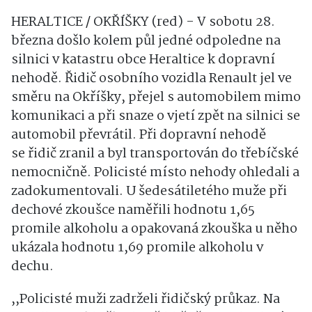
HERALTICE / OKŘÍŠKY (red) - V sobotu 28.
března došlo kolem půl jedné odpoledne na
silnici v katastru obce Heraltice k dopravní
nehodě. Řidič osobního vozidla Renault jel ve
směru na Okříšky, přejel s automobilem mimo
komunikaci a při snaze o vjetí zpět na silnici se
automobil převrátil. Při dopravní nehodě
se řidič zranil a byl transportován do třebíčské
nemocničně. Policisté místo nehody ohledali a
zadokumentovali. U šedesátiletého muže při
dechové zkoušce naměřili hodnotu 1,65
promile alkoholu a opakovaná zkouška u něho
ukázala hodnotu 1,69 promile alkoholu v
dechu.
,,Policisté muži zadrželi řidičský průkaz. Na