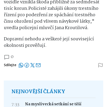
vozidle vznikla škoda přibližně za sedmdesát
tisíc korun.Policisté zahájili úkony trestního
řízení pro podezření ze spáchání trestného
činu ohrožení pod vlivem návykové látky,"
uvedla policejní mluvčí Jana Kroutilová.
Dopravní nehodu a veškeré její související
okolnosti prověřují.
0
Sdílejte
NEJNOVĚJŠÍ ČLÁNKY
7:33
Na myslivecká setkání se těší