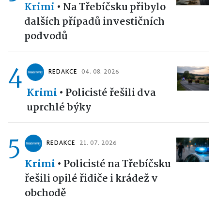
Krimi
•
Na Třebíčsku přibylo
dalších případů investičních
podvodů
4
REDAKCE
04. 08. 2026
Krimi
•
Policisté řešili dva
uprchlé býky
5
REDAKCE
21. 07. 2026
Krimi
•
Policisté na Třebíčsku
řešili opilé řidiče i krádež v
obchodě