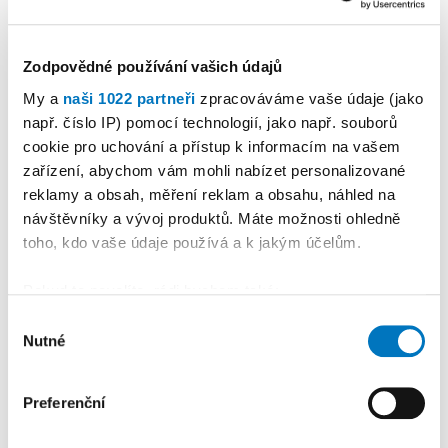
Zodpovědné používání vašich údajů
My a
naši 1022 partneři
zpracováváme vaše údaje (jako
KALENDÁŘ AKCÍ
Další
např. číslo IP) pomocí technologií, jako např. souborů
cookie pro uchování a přístup k informacím na vašem
zařízení, abychom vám mohli nabízet personalizované
reklamy a obsah, měření reklam a obsahu, náhled na
návštěvníky a vývoj produktů. Máte možnosti ohledně
toho, kdo vaše údaje používá a k jakým účelům.
Pokud to povolíte, rádi bychom také:
Shromažďovali informace o vaší geografické
Výběr
Nutné
poloze, které mohou být přesné na několik metrů
souhlasu
Identifikovali vaše zařízení pomocí aktivního
skenování pro konkrétní charakteristiky (otisk prstu)
Preferenční
Zjistěte více o tom, jak zpracováváme vaše osobní
PETRA KLEMENTOVÁ
údaje, a nastavte si předvolby v
části s podrobnostmi
.