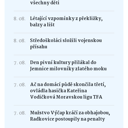
všechny děti
8. 08.
Létající vzpomínky z překližky,
balzy a lišt
8. 08.
Středoškoláci složili vojenskou
přísahu
7. 08.
Den pivní kultury přilákal do
Jemnice milovníky zlatého moku
7. 08.
Ač na domácí půdě skončila třetí,
ovládla hasička Kateřina
Vodičková Moravskou ligu TFA
7. 08.
Mužstvo Výčap kráčí za obhajobou,
Radkovice postoupily na penalty