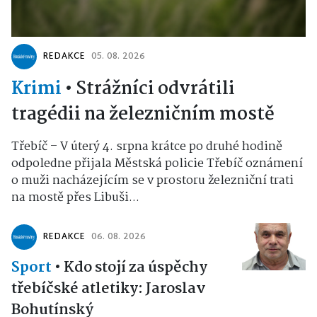
REDAKCE
05. 08. 2026
Krimi
•
Strážníci odvrátili
tragédii na železničním mostě
Třebíč – V úterý 4. srpna krátce po druhé hodině
odpoledne přijala Městská policie Třebíč oznámení
o muži nacházejícím se v prostoru železniční trati
na mostě přes Libuši...
REDAKCE
06. 08. 2026
Sport
•
Kdo stojí za úspěchy
třebíčské atletiky: Jaroslav
Bohutínský