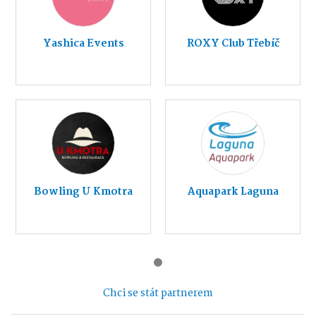
Yashica Events
ROXY Club Třebíč
Bowling U Kmotra
Aquapark Laguna
Chci se stát partnerem