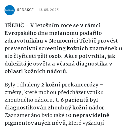
REDAKCE
13. 05. 2025
TŘEBÍČ – V letošním roce se v rámci
Evropského dne melanomu podařilo
zdravotníkům v Nemocnici Třebíč provést
preventivní screening kožních znamének u
sto čtyřiceti pěti osob. Akce potvrdila, jak
důležitá je osvěta a včasná diagnostika v
oblasti kožních nádorů.
Byly odhaleny
2 kožní prekancerózy
–
změny, které mohou předcházet vzniku
zhoubného nádoru. U
6 pacientů byl
diagnostikován zhoubný kožní nádor
.
Zaznamenáno bylo také
10 nepravidelně
pigmentovaných névů
, které vyžadují