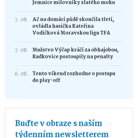
Jemnice milovníky zlatého moku
7. 08.
Ač na domácí půdě skončila třetí,
ovládla hasička Kateřina
Vodičková Moravskou ligu TFA
7. 08.
Mužstvo Výčap kráčí za obhajobou,
Radkovice postoupily na penalty
6. 08.
Tento víkend rozhodne o postupu
do play-off
Buďte v obraze s naším
týdenním newsletterem