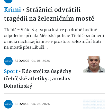
Krimi
•
Strážníci odvrátili
tragédii na železničním mostě
Třebíč – V úterý 4. srpna krátce po druhé hodině
odpoledne přijala Městská policie Třebíč oznámení
o muži nacházejícím se v prostoru železniční trati
na mostě přes Libuši...
REDAKCE
06. 08. 2026
Sport
•
Kdo stojí za úspěchy
třebíčské atletiky: Jaroslav
Bohutínský
REDAKCE
05. 08. 2026