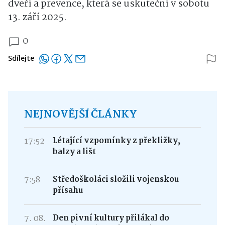
dveří a prevence, která se uskuteční v sobotu
13. září 2025.
0
Sdílejte
NEJNOVĚJŠÍ ČLÁNKY
17:52
Létající vzpomínky z překližky,
balzy a lišt
7:58
Středoškoláci složili vojenskou
přísahu
7. 08.
Den pivní kultury přilákal do