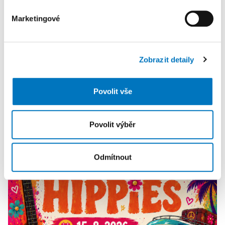
Marketingové
K personalizaci obsahu a reklam, poskytování funkcí
sociálních médií a analýze naší návštěvnosti využíváme
soubory cookie. Informace o tom, jak náš web používáte,
Zobrazit detaily
sdílíme se svými partnery pro sociální média, inzerci a
analýzy. Partneři tyto údaje mohou zkombinovat s
dalšími informacemi, které jste jim poskytli nebo které
Povolit vše
získali v důsledku toho, že používáte jejich služby.
PETRA KLEMENTOVÁ
Povolit výběr
14. 08.
Odmítnout