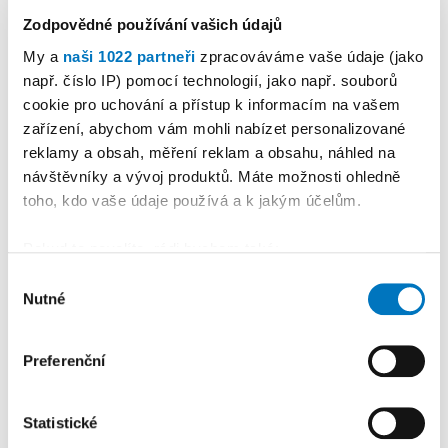
KALENDÁŘ AKCÍ
Další
Zodpovědné používání vašich údajů
My a
naši 1022 partneři
zpracováváme vaše údaje (jako
např. číslo IP) pomocí technologií, jako např. souborů
cookie pro uchování a přístup k informacím na vašem
zařízení, abychom vám mohli nabízet personalizované
reklamy a obsah, měření reklam a obsahu, náhled na
návštěvníky a vývoj produktů. Máte možnosti ohledně
toho, kdo vaše údaje používá a k jakým účelům.
Pokud to povolíte, rádi bychom také:
Shromažďovali informace o vaší geografické
Výběr
Nutné
poloze, které mohou být přesné na několik metrů
souhlasu
Identifikovali vaše zařízení pomocí aktivního
PETRA KLEMENTOVÁ
skenování pro konkrétní charakteristiky (otisk prstu)
Preferenční
Zjistěte více o tom, jak zpracováváme vaše osobní
11. 08.
údaje, a nastavte si předvolby v
části s podrobnostmi
.
Statistické
Svůj souhlas můžete kdykoliv změnit nebo odvolat v
části Prohlášení o souborech cookie.