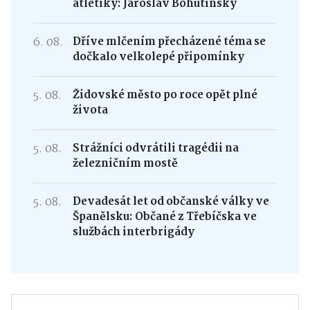
atletiky: Jaroslav Bohutínský
6. 08.
Dříve mlčením přecházené téma se
dočkalo velkolepé připomínky
5. 08.
Židovské město po roce opět plné
života
5. 08.
Strážníci odvrátili tragédii na
železničním mostě
5. 08.
Devadesát let od občanské války ve
Španělsku: Občané z Třebíčska ve
službách interbrigády