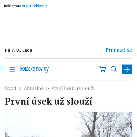
Reklama
Koupit reklamu
Přihlásit se
Pá 7. 8., Lada
Úvod
Aktuálně
První úsek už slouží
První úsek už slouží