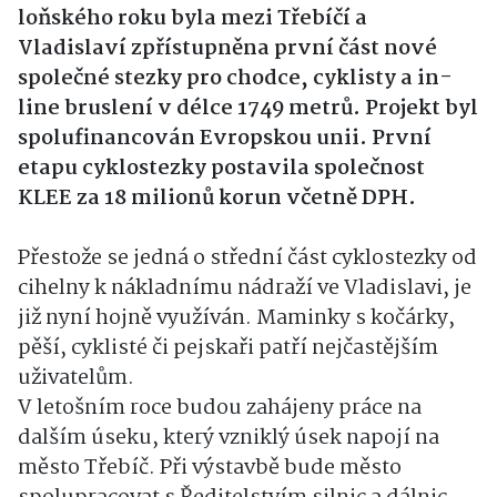
loňského roku byla mezi Třebíčí a
Vladislaví zpřístupněna první část nové
společné stezky pro chodce, cyklisty a in-
line bruslení v délce 1749 metrů. Projekt byl
spolufinancován Evropskou unii. První
etapu cyklostezky postavila společnost
KLEE za 18 milionů korun včetně DPH.
Přestože se jedná o střední část cyklostezky od
cihelny k nákladnímu nádraží ve Vladislavi, je
již nyní hojně využíván. Maminky s kočárky,
pěší, cyklisté či pejskaři patří nejčastějším
uživatelům.
V letošním roce budou zahájeny práce na
dalším úseku, který vzniklý úsek napojí na
město Třebíč. Při výstavbě bude město