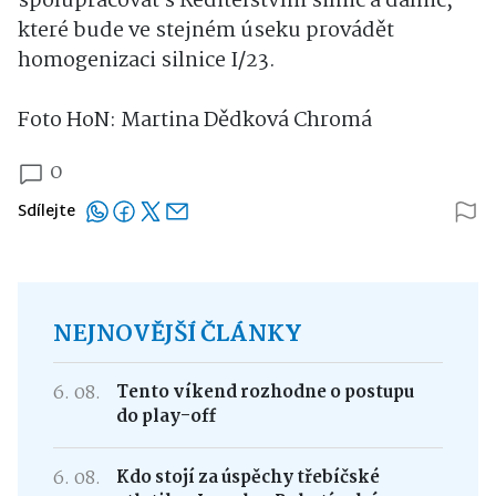
spolupracovat s Ředitelstvím silnic a dálnic,
které bude ve stejném úseku provádět
homogenizaci silnice I/23.
Foto HoN: Martina Dědková Chromá
0
Sdílejte
NEJNOVĚJŠÍ ČLÁNKY
6. 08.
Tento víkend rozhodne o postupu
do play-off
6. 08.
Kdo stojí za úspěchy třebíčské