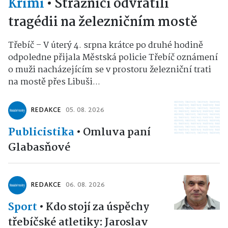
Krimi
•
Strážníci odvrátili
tragédii na železničním mostě
Třebíč – V úterý 4. srpna krátce po druhé hodině
odpoledne přijala Městská policie Třebíč oznámení
o muži nacházejícím se v prostoru železniční trati
na mostě přes Libuši...
REDAKCE
05. 08. 2026
Publicistika
•
Omluva paní
Glabasňové
REDAKCE
06. 08. 2026
Sport
•
Kdo stojí za úspěchy
třebíčské atletiky: Jaroslav