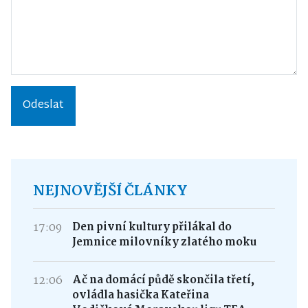
Odeslat
NEJNOVĚJŠÍ ČLÁNKY
17:09
Den pivní kultury přilákal do
Jemnice milovníky zlatého moku
12:06
Ač na domácí půdě skončila třetí,
ovládla hasička Kateřina