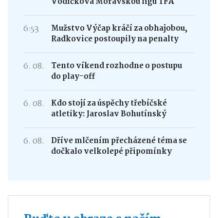
Vodičková Moravskou ligu TFA
6:53
Mužstvo Výčap kráčí za obhajobou,
Radkovice postoupily na penalty
6. 08.
Tento víkend rozhodne o postupu
do play-off
6. 08.
Kdo stojí za úspěchy třebíčské
atletiky: Jaroslav Bohutínský
6. 08.
Dříve mlčením přecházené téma se
dočkalo velkolepé připomínky