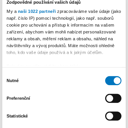
Zodpovědné používání vašich údajů
My a
naši 1022 partneři
zpracováváme vaše údaje (jako
např. číslo IP) pomocí technologií, jako např. souborů
cookie pro uchování a přístup k informacím na vašem
PETRA KLEMENTOVÁ
zařízení, abychom vám mohli nabízet personalizované
reklamy a obsah, měření reklam a obsahu, náhled na
08. 08.
návštěvníky a vývoj produktů. Máte možnosti ohledně
toho, kdo vaše údaje používá a k jakým účelům.
Pokud to povolíte, rádi bychom také:
Shromažďovali informace o vaší geografické
Výběr
Nutné
poloze, které mohou být přesné na několik metrů
PREMIUM
souhlasu
Identifikovali vaše zařízení pomocí aktivního
skenování pro konkrétní charakteristiky (otisk prstu)
Preferenční
Zjistěte více o tom, jak zpracováváme vaše osobní
údaje, a nastavte si předvolby v
části s podrobnostmi
.
Statistické
Svůj souhlas můžete kdykoliv změnit nebo odvolat v
části Prohlášení o souborech cookie.