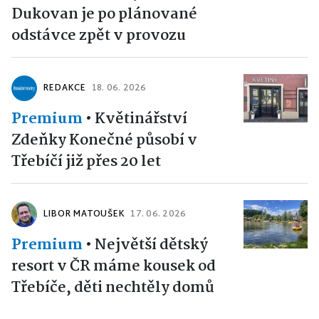
Dukovan je po plánované
odstávce zpět v provozu
REDAKCE
18. 06. 2026
Premium
•
Květinářství
Zdeňky Konečné působí v
Třebíčí již přes 20 let
LIBOR MATOUŠEK
17. 06. 2026
Premium
•
Největší dětský
resort v ČR máme kousek od
Třebíče, děti nechtěly domů