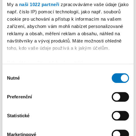
My a
naši 1022 partneři
zpracováváme vaše údaje (jako
např. číslo IP) pomocí technologií, jako např. souborů
cookie pro uchování a přístup k informacím na vašem
PETRA KLEMENTOVÁ
zařízení, abychom vám mohli nabízet personalizované
reklamy a obsah, měření reklam a obsahu, náhled na
08. 08.
návštěvníky a vývoj produktů. Máte možnosti ohledně
toho, kdo vaše údaje používá a k jakým účelům.
Pokud to povolíte, rádi bychom také:
Shromažďovali informace o vaší geografické
Výběr
Nutné
poloze, které mohou být přesné na několik metrů
souhlasu
PREMIUM
Identifikovali vaše zařízení pomocí aktivního
skenování pro konkrétní charakteristiky (otisk prstu)
Preferenční
Zjistěte více o tom, jak zpracováváme vaše osobní
údaje, a nastavte si předvolby v
části s podrobnostmi
.
Statistické
Svůj souhlas můžete kdykoliv změnit nebo odvolat v
části Prohlášení o souborech cookie.
Marketingové