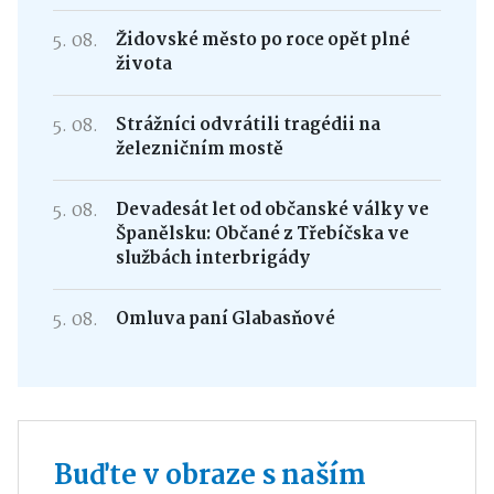
5. 08.
Židovské město po roce opět plné
života
5. 08.
Strážníci odvrátili tragédii na
železničním mostě
5. 08.
Devadesát let od občanské války ve
Španělsku: Občané z Třebíčska ve
službách interbrigády
5. 08.
Omluva paní Glabasňové
Buďte v obraze s naším