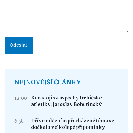
Odeslat
NEJNOVĚJŠÍ ČLÁNKY
12:00
Kdo stojí za úspěchy třebíčské
atletiky: Jaroslav Bohutínský
6:58
Dříve mlčením přecházené téma se
dočkalo velkolepé připomínky