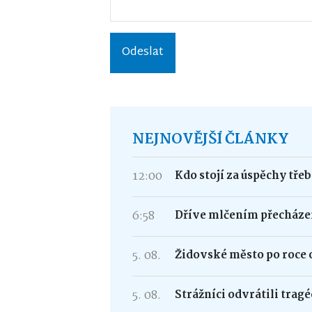
Odeslat
NEJNOVĚJŠÍ ČLÁNKY
12:00
Kdo stojí za úspěchy tře
6:58
Dříve mlčením přecháze
5. 08.
Židovské město po roce 
5. 08.
Strážníci odvrátili trag