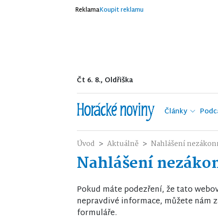
Reklama
Koupit reklamu
Čt 6. 8., Oldřiška
Články
Podc
Úvod
Aktuálně
Nahlášení nezákon
Nahlášení nezáko
Pokud máte podezření, že tato webo
nepravdivé informace, můžete nám za
formuláře.