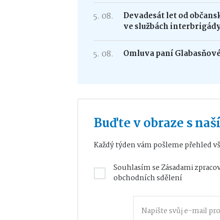
5. 08.
Devadesát let od občans
ve službách interbrigád
5. 08.
Omluva paní Glabasňov
Buďte v obraze s na
Každý týden vám pošleme přehled vš
Souhlasím se
Zásadami zpracov
obchodních sdělení