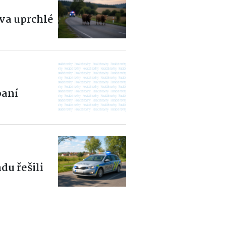
dva uprchlé
aní
du řešili