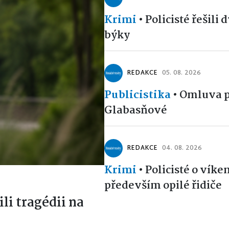
Krimi
•
Policisté řešili 
býky
REDAKCE
05. 08. 2026
Publicistika
•
Omluva p
Glabasňové
REDAKCE
04. 08. 2026
Krimi
•
Policisté o víken
především opilé řidiče
ili tragédii na