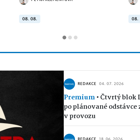
PETRA KLEMENTOVÁ
08. 08.
08.
REDAKCE
04. 07. 2026
Premium
•
Čtvrtý blok
po plánované odstávce 
v provozu
REDAKCE
18. 06. 2026