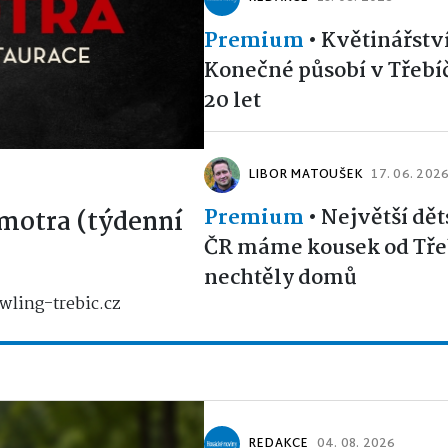
Premium
•
Květinářstv
Konečné působí v Třebíčí
20 let
LIBOR MATOUŠEK
17. 06. 202
Premium
•
Největší dět
motra (týdenní
ČR máme kousek od Třeb
nechtěly domů
wling-trebic.cz
REDAKCE
04. 08. 2026