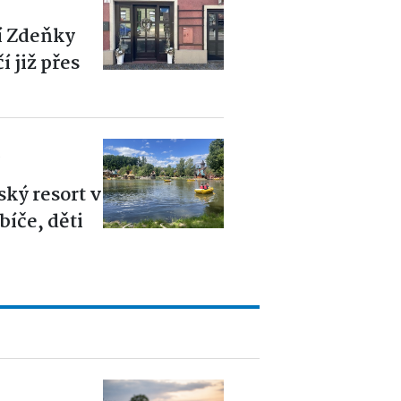
í Zdeňky
 již přes
6
ský resort v
íče, děti