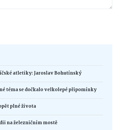
bíčské atletiky: Jaroslav Bohutínský
né téma se dočkalo velkolepé připomínky
opět plné života
édii na železničním mostě