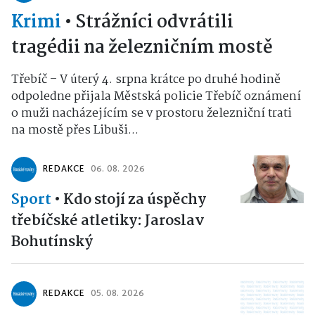
Krimi
•
Strážníci odvrátili
tragédii na železničním mostě
Třebíč – V úterý 4. srpna krátce po druhé hodině
odpoledne přijala Městská policie Třebíč oznámení
o muži nacházejícím se v prostoru železniční trati
na mostě přes Libuši...
REDAKCE
06. 08. 2026
Sport
•
Kdo stojí za úspěchy
třebíčské atletiky: Jaroslav
Bohutínský
REDAKCE
05. 08. 2026