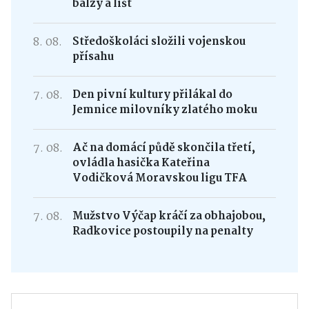
balzy a lišt
8. 08.
Středoškoláci složili vojenskou
přísahu
7. 08.
Den pivní kultury přilákal do
Jemnice milovníky zlatého moku
7. 08.
Ač na domácí půdě skončila třetí,
ovládla hasička Kateřina
Vodičková Moravskou ligu TFA
7. 08.
Mužstvo Výčap kráčí za obhajobou,
Radkovice postoupily na penalty