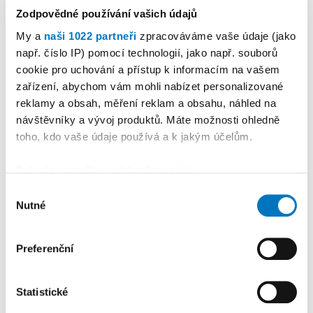
Zodpovědné používání vašich údajů
My a
naši 1022 partneři
zpracováváme vaše údaje (jako
např. číslo IP) pomocí technologií, jako např. souborů
cookie pro uchování a přístup k informacím na vašem
PETRA KLEMENTOVÁ
zařízení, abychom vám mohli nabízet personalizované
reklamy a obsah, měření reklam a obsahu, náhled na
návštěvníky a vývoj produktů. Máte možnosti ohledně
15. 08.
toho, kdo vaše údaje používá a k jakým účelům.
Pokud to povolíte, rádi bychom také:
Shromažďovali informace o vaší geografické
Výběr
Nutné
poloze, které mohou být přesné na několik metrů
souhlasu
PREMIUM
Identifikovali vaše zařízení pomocí aktivního
skenování pro konkrétní charakteristiky (otisk prstu)
Preferenční
Zjistěte více o tom, jak zpracováváme vaše osobní
údaje, a nastavte si předvolby v
části s podrobnostmi
.
Statistické
Svůj souhlas můžete kdykoliv změnit nebo odvolat v
části Prohlášení o souborech cookie.