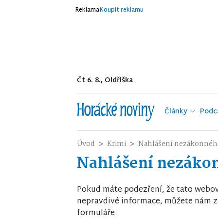
Reklama
Koupit reklamu
Čt 6. 8., Oldřiška
Články
Podc
Úvod
Krimi
Nahlášení nezákonnéh
Nahlášení nezáko
Pokud máte podezření, že tato webo
nepravdivé informace, můžete nám za
formuláře.