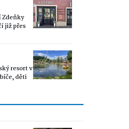
í Zdeňky
 již přes
6
ský resort v
íče, děti