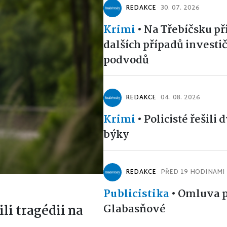
REDAKCE
30. 07. 2026
Krimi
•
Na Třebíčsku př
dalších případů investi
podvodů
REDAKCE
04. 08. 2026
Krimi
•
Policisté řešili 
býky
REDAKCE
PŘED 19 HODINAMI
Publicistika
•
Omluva p
Glabasňové
ili tragédii na