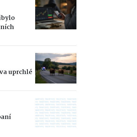
ibylo
čních
dva uprchlé
aní