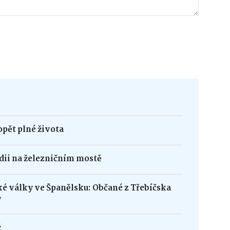
opět plné života
édii na železničním mostě
ké války ve Španělsku: Občané z Třebíčska
y
é