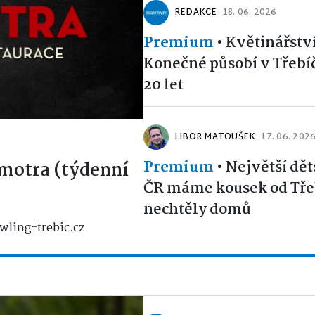
REDAKCE
18. 06. 2026
Premium
•
Květinářstv
Konečné působí v Třebíčí
20 let
LIBOR MATOUŠEK
17. 06. 202
Premium
•
Největší dět
motra (týdenní
ČR máme kousek od Třeb
nechtěly domů
wling-trebic.cz