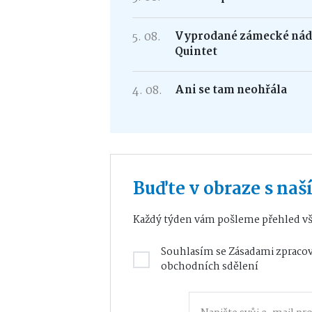
5. 08.
Vyprodané zámecké nádv
Quintet
4. 08.
Ani se tam neohřála
Buďte v obraze s na
Každý týden vám pošleme přehled vš
Souhlasím se
Zásadami zpracov
obchodních sdělení