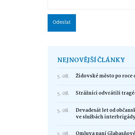
Odeslat
NEJNOVĚJŠÍ ČLÁNKY
5. 08.
Židovské město po roce 
5. 08.
Strážníci odvrátili trag
5. 08.
Devadesát let od občans
ve službách interbrigád
5. 08.
Omluva paní Glabasňov