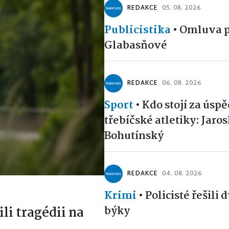
REDAKCE
05. 08. 2026
Publicistika
•
Omluva p
Glabasňové
REDAKCE
06. 08. 2026
Sport
•
Kdo stojí za úsp
třebíčské atletiky: Jaro
Bohutínský
REDAKCE
04. 08. 2026
Krimi
•
Policisté řešili 
býky
ili tragédii na