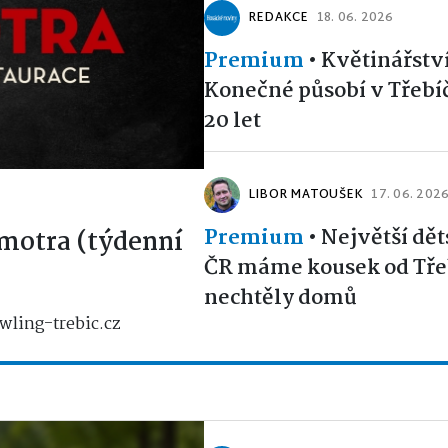
REDAKCE
18. 06. 2026
Premium
•
Květinářstv
Konečné působí v Třebíčí
20 let
LIBOR MATOUŠEK
17. 06. 202
Premium
•
Největší dět
motra (týdenní
ČR máme kousek od Třeb
nechtěly domů
wling-trebic.cz