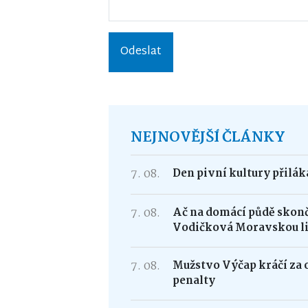
Odeslat
NEJNOVĚJŠÍ ČLÁNKY
7. 08.
Den pivní kultury přilá
7. 08.
Ač na domácí půdě skonči
Vodičková Moravskou l
7. 08.
Mužstvo Výčap kráčí za 
penalty