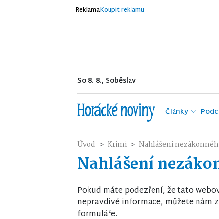
Reklama
Koupit reklamu
So 8. 8., Soběslav
Články
Podc
Úvod
Krimi
Nahlášení nezákonnéh
Nahlášení nezáko
Pokud máte podezření, že tato webo
nepravdivé informace, můžete nám za
formuláře.