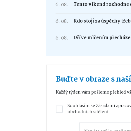
6. 08.
Tento víkend rozhodne o
6. 08.
Kdo stojí za úspěchy tře
6. 08.
Dříve mlčením přecháze
Buďte v obraze s na
Každý týden vám pošleme přehled vš
Souhlasím se
Zásadami zpracov
obchodních sdělení