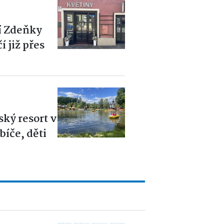
í Zdeňky
 již přes
6
ský resort v
íče, děti