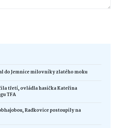
kal do Jemnice milovníky zlatého moku
la třetí, ovládla hasička Kateřina
igu TFA
obhajobou, Radkovice postoupily na