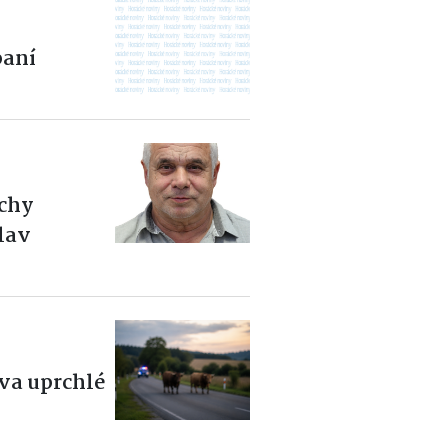
aní
ěchy
slav
dva uprchlé