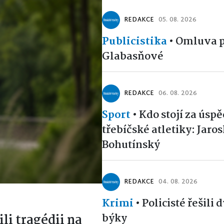
REDAKCE
05. 08. 2026
Publicistika
•
Omluva p
Glabasňové
REDAKCE
06. 08. 2026
Sport
•
Kdo stojí za úsp
třebíčské atletiky: Jaro
Bohutínský
REDAKCE
04. 08. 2026
Krimi
•
Policisté řešili 
býky
ili tragédii na