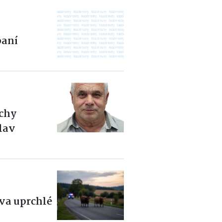
aní
ěchy
slav
dva uprchlé