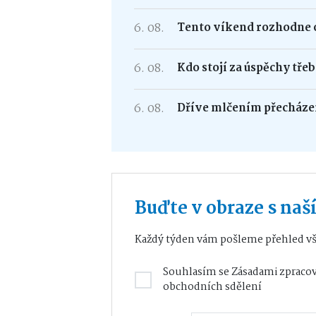
6. 08.
Tento víkend rozhodne o
6. 08.
Kdo stojí za úspěchy tře
6. 08.
Dříve mlčením přecháze
Buďte v obraze s na
Každý týden vám pošleme přehled vš
Souhlasím se
Zásadami zpracov
obchodních sdělení