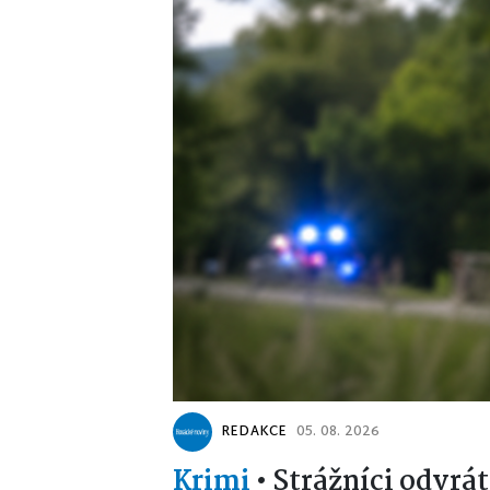
REDAKCE
05. 08. 2026
Krimi
•
Strážníci odvrát