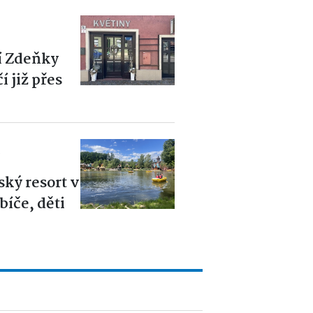
í Zdeňky
 již přes
6
ský resort v
íče, děti