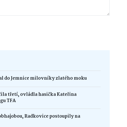
kal do Jemnice milovníky zlatého moku
la třetí, ovládla hasička Kateřina
igu TFA
obhajobou, Radkovice postoupily na