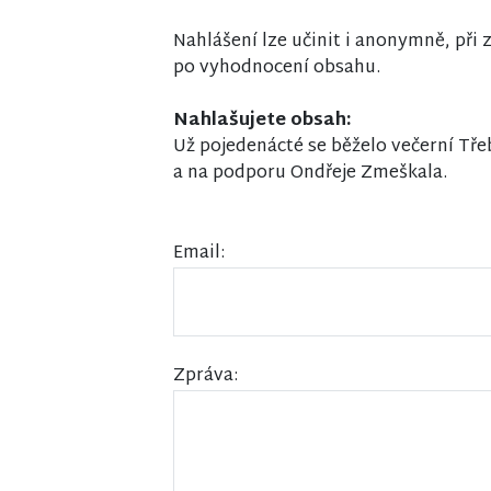
Nahlášení lze učinit i anonymně, př
po vyhodnocení obsahu.
Nahlašujete obsah:
Už pojedenácté se běželo večerní Tře
a na podporu Ondřeje Zmeškala.
Email:
Zpráva: