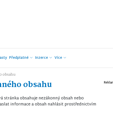
asty
Předplatné
Inzerce
Více
o obsahu
nného obsahu
Rekla
vá stránka obsahuje nezákonný obsah nebo
slat informace a obsah nahlásit prostřednictvím