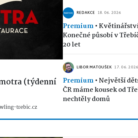
REDAKCE
18. 06. 2026
Premium
•
Květinářstv
Konečné působí v Třebíčí
20 let
LIBOR MATOUŠEK
17. 06. 202
Premium
•
Největší dět
motra (týdenní
ČR máme kousek od Třeb
nechtěly domů
wling-trebic.cz