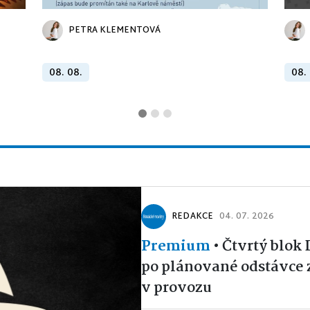
PETRA KLEMENTOVÁ
08. 08.
08.
REDAKCE
04. 07. 2026
Premium
•
Čtvrtý blok
po plánované odstávce 
v provozu