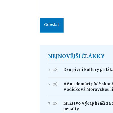
Odeslat
NEJNOVĚJŠÍ ČLÁNKY
7. 08.
Den pivní kultury přilá
7. 08.
Ač na domácí půdě skonči
Vodičková Moravskou l
7. 08.
Mužstvo Výčap kráčí za 
penalty