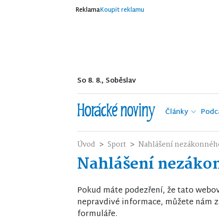
Reklama
Koupit reklamu
So 8. 8., Soběslav
Články
Podc
Úvod
Sport
Nahlášení nezákonnéh
Nahlášení nezáko
Pokud máte podezření, že tato webo
nepravdivé informace, můžete nám za
formuláře.