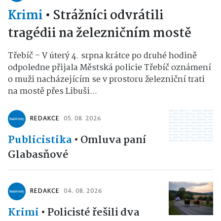
Krimi
•
Strážníci odvrátili
tragédii na železničním mostě
Třebíč – V úterý 4. srpna krátce po druhé hodině
odpoledne přijala Městská policie Třebíč oznámení
o muži nacházejícím se v prostoru železniční trati
na mostě přes Libuši...
REDAKCE
05. 08. 2026
Publicistika
•
Omluva paní
Glabasňové
REDAKCE
04. 08. 2026
Krimi
•
Policisté řešili dva