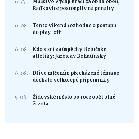
6:53
Mužstvo Výčap kráčí za obhajobou,
Radkovice postoupily na penalty
6. 08.
Tento víkend rozhodne o postupu
do play-off
6. 08.
Kdo stojí za úspěchy třebíčské
atletiky: Jaroslav Bohutínský
6. 08.
Dříve mlčením přecházené téma se
dočkalo velkolepé připomínky
5. 08.
Židovské město po roce opět plné
života