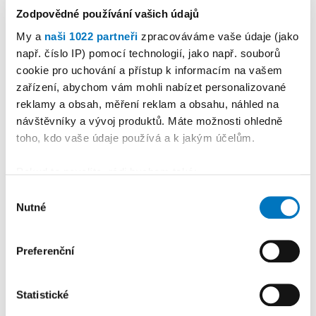
Zodpovědné používání vašich údajů
My a
naši 1022 partneři
zpracováváme vaše údaje (jako
např. číslo IP) pomocí technologií, jako např. souborů
cookie pro uchování a přístup k informacím na vašem
PETRA KLEMENTOVÁ
zařízení, abychom vám mohli nabízet personalizované
reklamy a obsah, měření reklam a obsahu, náhled na
návštěvníky a vývoj produktů. Máte možnosti ohledně
08. 08.
toho, kdo vaše údaje používá a k jakým účelům.
Pokud to povolíte, rádi bychom také:
Shromažďovali informace o vaší geografické
Výběr
Nutné
poloze, které mohou být přesné na několik metrů
souhlasu
PREMIUM
Identifikovali vaše zařízení pomocí aktivního
skenování pro konkrétní charakteristiky (otisk prstu)
Preferenční
Zjistěte více o tom, jak zpracováváme vaše osobní
údaje, a nastavte si předvolby v
části s podrobnostmi
.
Statistické
Svůj souhlas můžete kdykoliv změnit nebo odvolat v
části Prohlášení o souborech cookie.