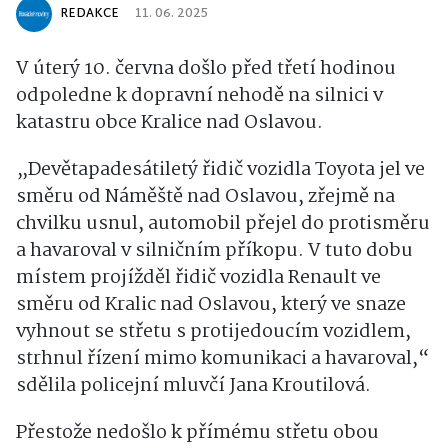
REDAKCE
11. 06. 2025
V úterý 10. června došlo před třetí hodinou
odpoledne k dopravní nehodě na silnici v
katastru obce Kralice nad Oslavou.
„Devětapadesátiletý řidič vozidla Toyota jel ve
směru od Náměště nad Oslavou, zřejmě na
chvilku usnul, automobil přejel do protisměru
a havaroval v silničním příkopu. V tuto dobu
místem projížděl řidič vozidla Renault ve
směru od Kralic nad Oslavou, který ve snaze
vyhnout se střetu s protijedoucím vozidlem,
strhnul řízení mimo komunikaci a havaroval,“
sdělila policejní mluvčí Jana Kroutilová.
Přestože nedošlo k přímému střetu obou