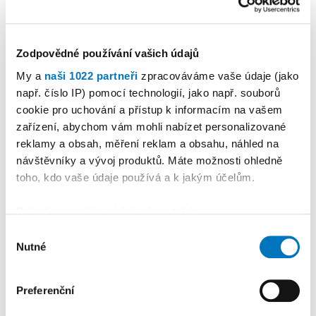
Zodpovědné používání vašich údajů
My a
naši 1022 partneři
zpracováváme vaše údaje (jako
KALENDÁŘ AKCÍ
Další
např. číslo IP) pomocí technologií, jako např. souborů
cookie pro uchování a přístup k informacím na vašem
zařízení, abychom vám mohli nabízet personalizované
reklamy a obsah, měření reklam a obsahu, náhled na
návštěvníky a vývoj produktů. Máte možnosti ohledně
toho, kdo vaše údaje používá a k jakým účelům.
Pokud to povolíte, rádi bychom také:
Shromažďovali informace o vaší geografické
Výběr
Nutné
poloze, které mohou být přesné na několik metrů
souhlasu
Identifikovali vaše zařízení pomocí aktivního
skenování pro konkrétní charakteristiky (otisk prstu)
Preferenční
Zjistěte více o tom, jak zpracováváme vaše osobní
PETRA KLEMENTOVÁ