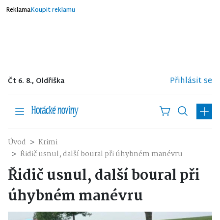
Reklama
Koupit reklamu
Přihlásit se
Čt 6. 8., Oldřiška
Úvod
Krimi
Řidič usnul, další boural při úhybném manévru
Řidič usnul, další boural při
úhybném manévru