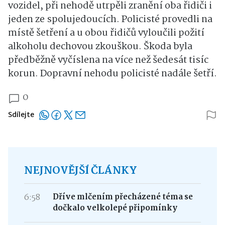
vozidel, při nehodě utrpěli zranění oba řidiči i
jeden ze spolujedoucích. Policisté provedli na
místě šetření a u obou řidičů vyloučili požití
alkoholu dechovou zkouškou. Škoda byla
předběžně vyčíslena na více než šedesát tisíc
korun. Dopravní nehodu policisté nadále šetří.
0
Sdílejte
NEJNOVĚJŠÍ ČLÁNKY
6:58
Dříve mlčením přecházené téma se
dočkalo velkolepé připomínky