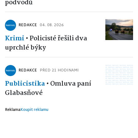
podvodů
REDAKCE
04. 08. 2026
Krimi
•
Policisté řešili dva
uprchlé býky
REDAKCE
PŘED 21 HODINAMI
Publicistika
•
Omluva paní
Glabasňové
Reklama
Koupit reklamu