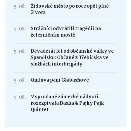
5. 08.
Židovské město po roce opět plné
života
5. 08.
Strážníci odvrátili tragédii na
železničním mostě
5. 08.
Devadesát let od občanské války ve
Španělsku: Občané z Třebíčska ve
službách interbrigády
5. 08.
Omluva paní Glabasňové
5. 08.
Vyprodané zámecké nádvoří
rozezpívala Dasha & Pajky Pajk
Quintet