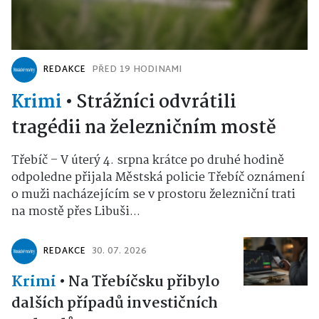
REDAKCE
PŘED 19 HODINAMI
Krimi
•
Strážníci odvrátili
tragédii na železničním mostě
Třebíč – V úterý 4. srpna krátce po druhé hodině
odpoledne přijala Městská policie Třebíč oznámení
o muži nacházejícím se v prostoru železniční trati
na mostě přes Libuši...
REDAKCE
30. 07. 2026
Krimi
•
Na Třebíčsku přibylo
dalších případů investičních