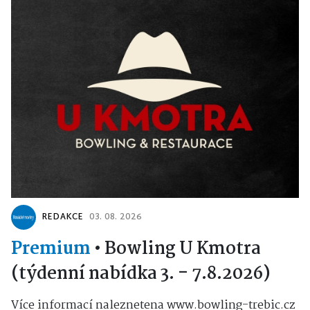
REDAKCE
03. 08. 2026
Premium
•
Bowling U Kmotra
(týdenní nabídka 3. - 7.8.2026)
Více informací naleznetena www.bowling-trebic.cz