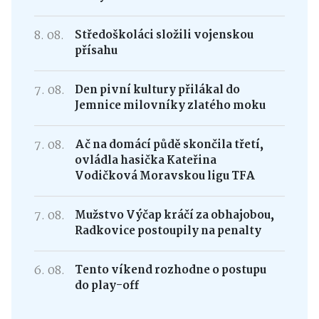
8. 08.
Středoškoláci složili vojenskou
přísahu
7. 08.
Den pivní kultury přilákal do
Jemnice milovníky zlatého moku
7. 08.
Ač na domácí půdě skončila třetí,
ovládla hasička Kateřina
Vodičková Moravskou ligu TFA
7. 08.
Mužstvo Výčap kráčí za obhajobou,
Radkovice postoupily na penalty
6. 08.
Tento víkend rozhodne o postupu
do play-off