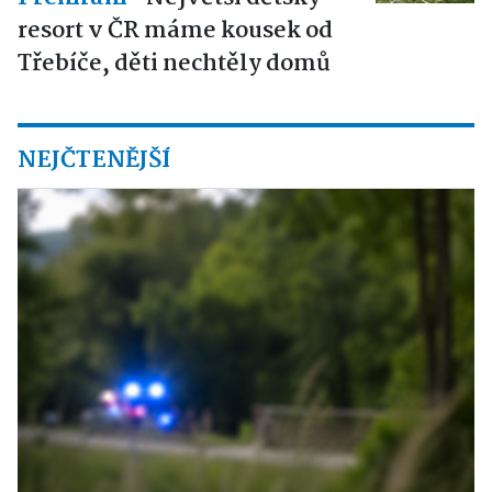
resort v ČR máme kousek od
Třebíče, děti nechtěly domů
NEJČTENĚJŠÍ