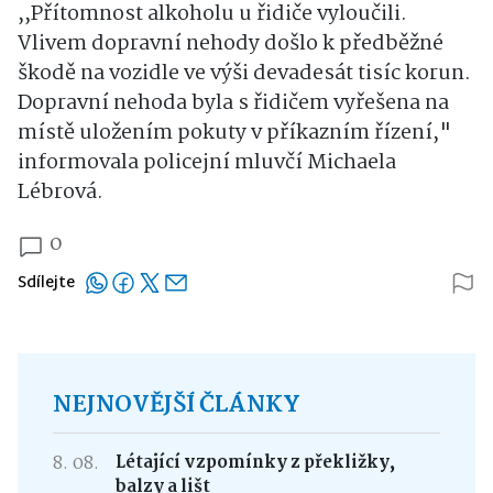
,,Přítomnost alkoholu u řidiče vyloučili.
Vlivem dopravní nehody došlo k předběžné
škodě na vozidle ve výši devadesát tisíc korun.
Dopravní nehoda byla s řidičem vyřešena na
místě uložením pokuty v příkazním řízení,"
informovala policejní mluvčí Michaela
Lébrová.
0
Sdílejte
NEJNOVĚJŠÍ ČLÁNKY
8. 08.
Létající vzpomínky z překližky,
balzy a lišt