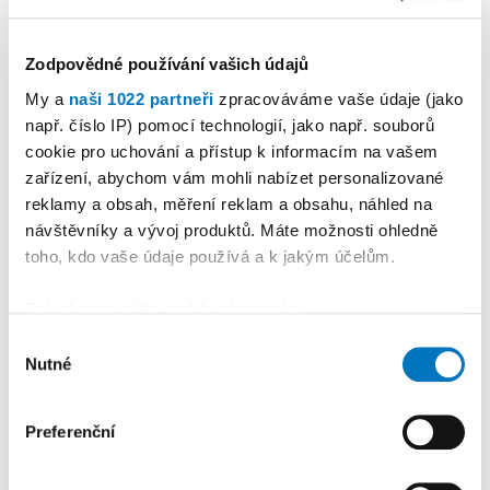
Zodpovědné používání vašich údajů
KALENDÁŘ AKCÍ
My a
naši 1022 partneři
zpracováváme vaše údaje (jako
Další
např. číslo IP) pomocí technologií, jako např. souborů
cookie pro uchování a přístup k informacím na vašem
zařízení, abychom vám mohli nabízet personalizované
reklamy a obsah, měření reklam a obsahu, náhled na
návštěvníky a vývoj produktů. Máte možnosti ohledně
toho, kdo vaše údaje používá a k jakým účelům.
Pokud to povolíte, rádi bychom také:
Shromažďovali informace o vaší geografické
Výběr
Nutné
poloze, které mohou být přesné na několik metrů
souhlasu
Identifikovali vaše zařízení pomocí aktivního
skenování pro konkrétní charakteristiky (otisk prstu)
Preferenční
PETRA KLEMENTOVÁ
Zjistěte více o tom, jak zpracováváme vaše osobní
údaje, a nastavte si předvolby v
části s podrobnostmi
.