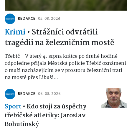
REDAKCE
05. 08. 2026
Krimi
•
Strážníci odvrátili
tragédii na železničním mostě
Třebíč – V úterý 4. srpna krátce po druhé hodině
odpoledne přijala Městská policie Třebíč oznámení
o muži nacházejícím se v prostoru železniční trati
na mostě přes Libuši...
REDAKCE
06. 08. 2026
Sport
•
Kdo stojí za úspěchy
třebíčské atletiky: Jaroslav
Bohutínský