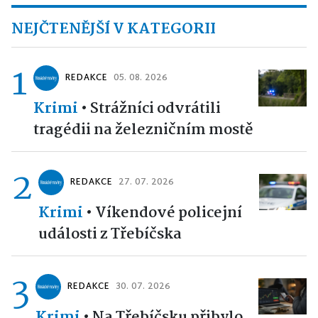
NEJČTENĚJŠÍ V KATEGORII
1
REDAKCE
05. 08. 2026
Krimi
•
Strážníci odvrátili
tragédii na železničním mostě
2
REDAKCE
27. 07. 2026
Krimi
•
Víkendové policejní
události z Třebíčska
3
REDAKCE
30. 07. 2026
Krimi
•
Na Třebíčsku přibylo