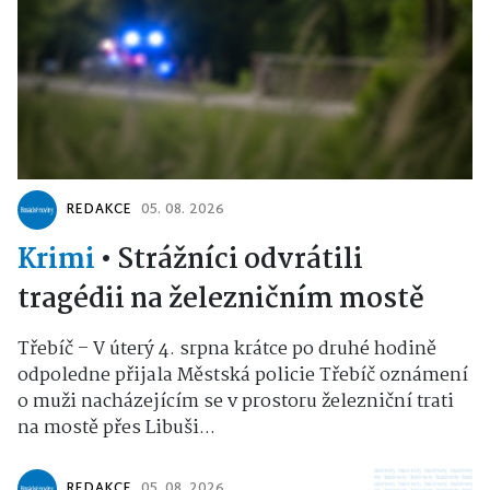
REDAKCE
05. 08. 2026
Krimi
•
Strážníci odvrátili
tragédii na železničním mostě
Třebíč – V úterý 4. srpna krátce po druhé hodině
odpoledne přijala Městská policie Třebíč oznámení
o muži nacházejícím se v prostoru železniční trati
na mostě přes Libuši...
REDAKCE
05. 08. 2026