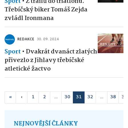
Sport
•
Z trailů do triatlonu.
Třebíčský biker Tomáš Zejda
zvládl Ironmana
REDAKCE
30. 09. 2024
Sport
•
Dvakrát dvanáct zlatých
přivezlo z Jihlavy třebíčské
atletické žactvo
«
‹
1
2
...
30
31
32
...
38
39
NEJNOVĚJŠÍ ČLÁNKY