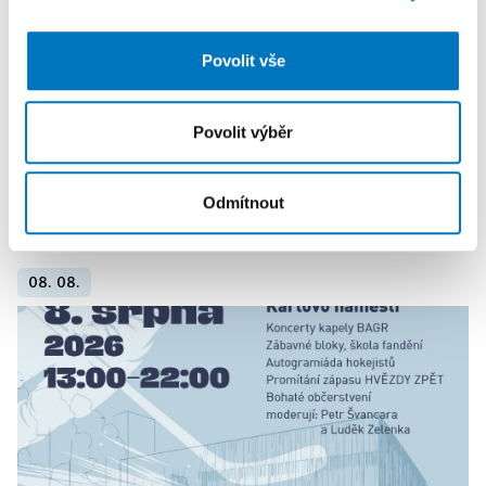
analýzy. Partneři tyto údaje mohou zkombinovat s
dalšími informacemi, které jste jim poskytli nebo které
Povolit vše
získali v důsledku toho, že používáte jejich služby.
Povolit výběr
Odmítnout
PETRA KLEMENTOVÁ
08. 08.