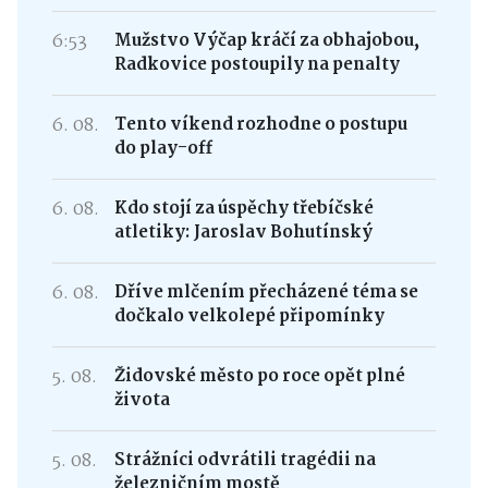
6:53
Mužstvo Výčap kráčí za obhajobou,
Radkovice postoupily na penalty
6. 08.
Tento víkend rozhodne o postupu
do play-off
6. 08.
Kdo stojí za úspěchy třebíčské
atletiky: Jaroslav Bohutínský
6. 08.
Dříve mlčením přecházené téma se
dočkalo velkolepé připomínky
5. 08.
Židovské město po roce opět plné
života
5. 08.
Strážníci odvrátili tragédii na
železničním mostě