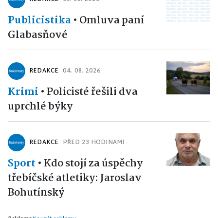
Publicistika
•
Omluva paní
Glabasňové
REDAKCE
04. 08. 2026
Krimi
•
Policisté řešili dva
uprchlé býky
REDAKCE
PŘED 23 HODINAMI
Sport
•
Kdo stojí za úspěchy
třebíčské atletiky: Jaroslav
Bohutínský