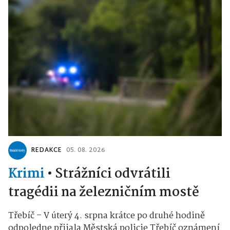
REDAKCE
05. 08. 2026
Krimi
•
Strážníci odvrátili
tragédii na železničním mostě
Třebíč – V úterý 4. srpna krátce po druhé hodině
odpoledne přijala Městská policie Třebíč oznámení