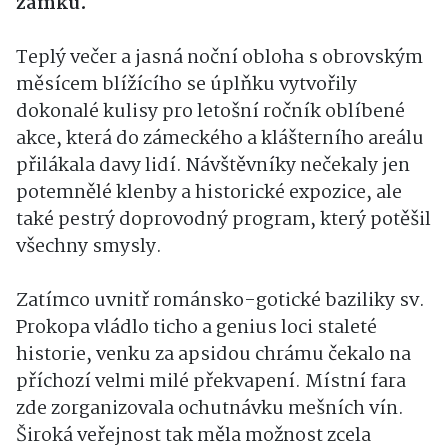
zámku.
Teplý večer a jasná noční obloha s obrovským
měsícem blížícího se úplňku vytvořily
dokonalé kulisy pro letošní ročník oblíbené
akce, která do zámeckého a klášterního areálu
přilákala davy lidí. Návštěvníky nečekaly jen
potemnělé klenby a historické expozice, ale
také pestrý doprovodný program, který potěšil
všechny smysly.
Zatímco uvnitř románsko-gotické baziliky sv.
Prokopa vládlo ticho a genius loci staleté
historie, venku za apsidou chrámu čekalo na
příchozí velmi milé překvapení. Místní fara
zde zorganizovala ochutnávku mešních vín.
Široká veřejnost tak měla možnost zcela