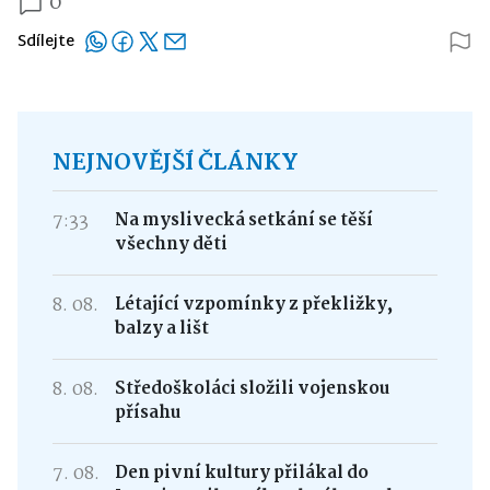
0
Sdílejte
NEJNOVĚJŠÍ ČLÁNKY
7:33
Na myslivecká setkání se těší
všechny děti
8. 08.
Létající vzpomínky z překližky,
balzy a lišt
8. 08.
Středoškoláci složili vojenskou
přísahu
7. 08.
Den pivní kultury přilákal do