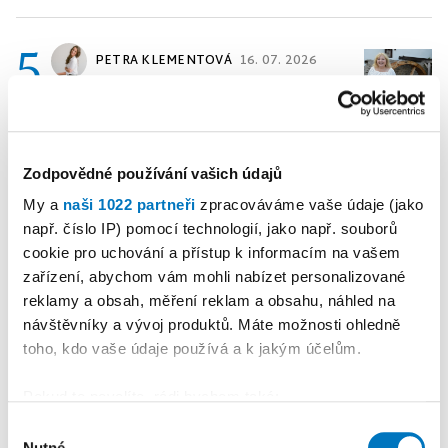
5
PETRA KLEMENTOVÁ
16. 07. 2026
Publicistika
•
„A přece se
točí.“ V Dašovském mlýně se
roztočilo nové mlýnské kolo
Zodpovědné používání vašich údajů
My a
naši 1022 partneři
zpracováváme vaše údaje (jako
např. číslo IP) pomocí technologií, jako např. souborů
Reklama
Koupit reklamu
cookie pro uchování a přístup k informacím na vašem
zařízení, abychom vám mohli nabízet personalizované
reklamy a obsah, měření reklam a obsahu, náhled na
návštěvníky a vývoj produktů. Máte možnosti ohledně
toho, kdo vaše údaje používá a k jakým účelům.
Pokud to povolíte, rádi bychom také:
Shromažďovali informace o vaší geografické
Výběr
Nutné