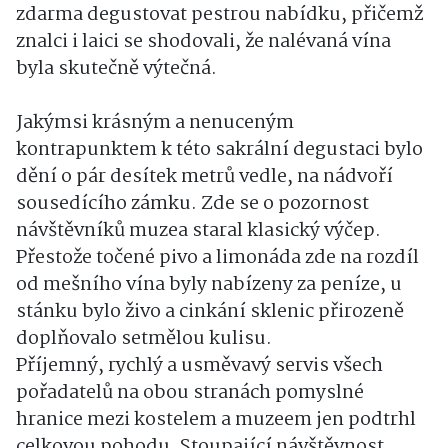
zdarma degustovat pestrou nabídku, přičemž
znalci i laici se shodovali, že nalévaná vína
byla skutečně výtečná.
Jakýmsi krásným a nenuceným
kontrapunktem k této sakrální degustaci bylo
dění o pár desítek metrů vedle, na nádvoří
sousedícího zámku. Zde se o pozornost
návštěvníků muzea staral klasický výčep.
Přestože točené pivo a limonáda zde na rozdíl
od mešního vína byly nabízeny za peníze, u
stánku bylo živo a cinkání sklenic přirozeně
doplňovalo setmělou kulisu.
Příjemný, rychlý a usměvavý servis všech
pořadatelů na obou stranách pomyslné
hranice mezi kostelem a muzeem jen podtrhl
celkovou pohodu. Stoupající návštěvnost