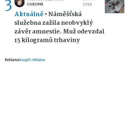
3
CHROMÁ
2026
Aktuálně
•
Náměšťská
služebna zažila neobvyklý
závěr amnestie. Muž odevzdal
15 kilogramů trhaviny
Reklama
Koupit reklamu