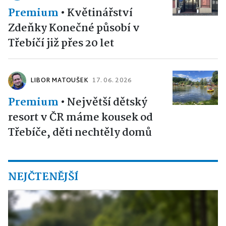
Premium
•
Květinářství
Zdeňky Konečné působí v
Třebíčí již přes 20 let
LIBOR MATOUŠEK
17. 06. 2026
Premium
•
Největší dětský
resort v ČR máme kousek od
Třebíče, děti nechtěly domů
NEJČTENĚJŠÍ