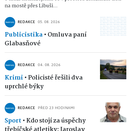
na mostě přes Libuši...
REDAKCE
05. 08. 2026
Publicistika
•
Omluva paní
Glabasňové
REDAKCE
04. 08. 2026
Krimi
•
Policisté řešili dva
uprchlé býky
REDAKCE
PŘED 23 HODINAMI
Sport
•
Kdo stojí za úspěchy
třebíčské atletiky: Jaroslav