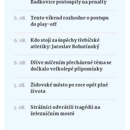
Radkovice postoupily na penalty
6. 08.
Tento víkend rozhodne o postupu
do play-off
6. 08.
Kdo stojí za úspěchy třebíčské
atletiky: Jaroslav Bohutínský
6. 08.
Dříve mlčením přecházené téma se
dočkalo velkolepé připomínky
5. 08.
Židovské město po roce opět plné
života
5. 08.
Strážníci odvrátili tragédii na
železničním mostě