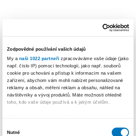
Zodpovědné používání vašich údajů
My a
naši 1022 partneři
zpracováváme vaše údaje (jako
např. číslo IP) pomocí technologií, jako např. souborů
cookie pro uchování a přístup k informacím na vašem
zařízení, abychom vám mohli nabízet personalizované
reklamy a obsah, měření reklam a obsahu, náhled na
KALENDÁŘ AKCÍ
Další
návštěvníky a vývoj produktů. Máte možnosti ohledně
toho, kdo vaše údaje používá a k jakým účelům.
Pokud to povolíte, rádi bychom také:
Shromažďovali informace o vaší geografické
Výběr
Nutné
poloze, které mohou být přesné na několik metrů
souhlasu