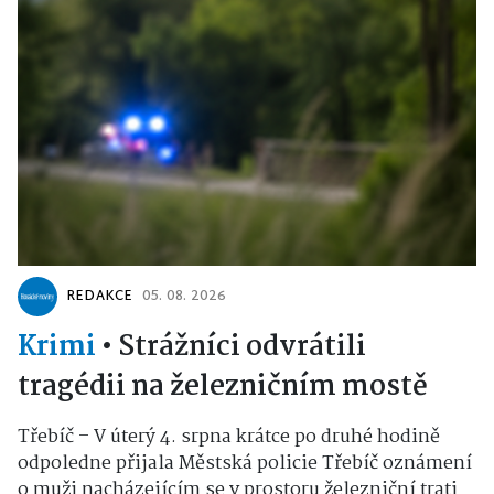
REDAKCE
05. 08. 2026
Krimi
•
Strážníci odvrátili
tragédii na železničním mostě
Třebíč – V úterý 4. srpna krátce po druhé hodině
odpoledne přijala Městská policie Třebíč oznámení
o muži nacházejícím se v prostoru železniční trati