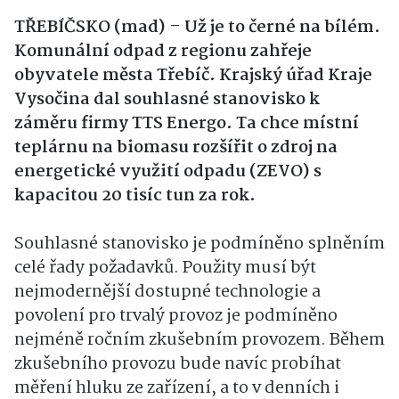
TŘEBÍČSKO (mad) – Už je to černé na bílém.
Komunální odpad z regionu zahřeje
obyvatele města Třebíč. Krajský úřad Kraje
Vysočina dal souhlasné stanovisko k
záměru firmy TTS Energo. Ta chce místní
teplárnu na biomasu rozšířit o zdroj na
energetické využití odpadu (ZEVO) s
kapacitou 20 tisíc tun za rok.
Souhlasné stanovisko je podmíněno splněním
celé řady požadavků. Použity musí být
nejmodernější dostupné technologie a
povolení pro trvalý provoz je podmíněno
nejméně ročním zkušebním provozem. Během
zkušebního provozu bude navíc probíhat
měření hluku ze zařízení, a to v denních i