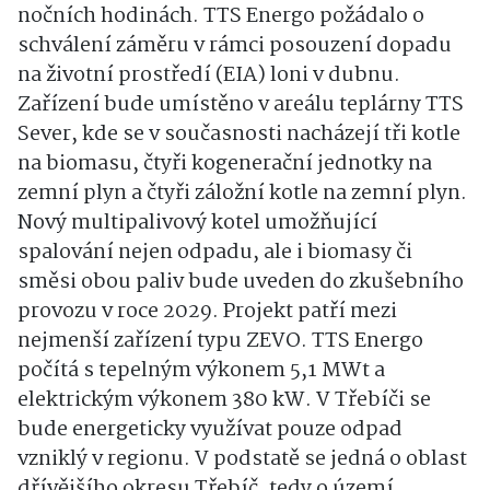
nočních hodinách. TTS Energo požádalo o
schválení záměru v rámci posouzení dopadu
na životní prostředí (EIA) loni v dubnu.
Zařízení bude umístěno v areálu teplárny TTS
Sever, kde se v současnosti nacházejí tři kotle
na biomasu, čtyři kogenerační jednotky na
zemní plyn a čtyři záložní kotle na zemní plyn.
Nový multipalivový kotel umožňující
spalování nejen odpadu, ale i biomasy či
směsi obou paliv bude uveden do zkušebního
provozu v roce 2029. Projekt patří mezi
nejmenší zařízení typu ZEVO. TTS Energo
počítá s tepelným výkonem 5,1 MWt a
elektrickým výkonem 380 kW. V Třebíči se
bude energeticky využívat pouze odpad
vzniklý v regionu. V podstatě se jedná o oblast
dřívějšího okresu Třebíč, tedy o území