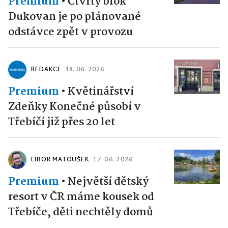
Premium
•
Čtvrtý blok
Dukovan je po plánované
odstávce zpět v provozu
REDAKCE
18. 06. 2026
Premium
•
Květinářství
Zdeňky Konečné působí v
Třebíčí již přes 20 let
LIBOR MATOUŠEK
17. 06. 2026
Premium
•
Největší dětský
resort v ČR máme kousek od
Třebíče, děti nechtěly domů