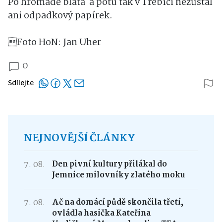
Po hromadě bláta a potu tak v Třebíči nezůstal
ani odpadkový papírek.
Foto HoN: Jan Uher
0
Sdílejte
NEJNOVĚJŠÍ ČLÁNKY
7. 08.
Den pivní kultury přilákal do
Jemnice milovníky zlatého moku
7. 08.
Ač na domácí půdě skončila třetí,
ovládla hasička Kateřina