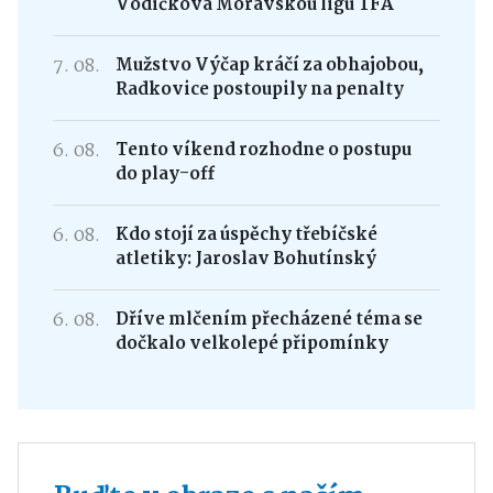
Vodičková Moravskou ligu TFA
7. 08.
Mužstvo Výčap kráčí za obhajobou,
Radkovice postoupily na penalty
6. 08.
Tento víkend rozhodne o postupu
do play-off
6. 08.
Kdo stojí za úspěchy třebíčské
atletiky: Jaroslav Bohutínský
6. 08.
Dříve mlčením přecházené téma se
dočkalo velkolepé připomínky