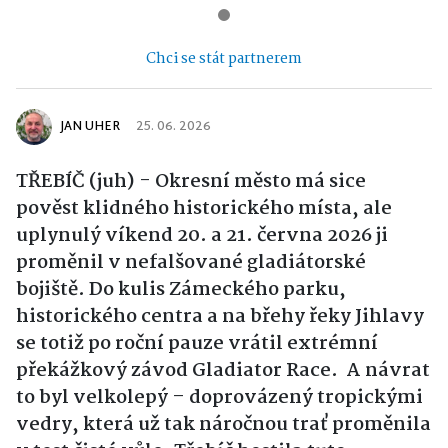
Chci se stát partnerem
JAN UHER
25. 06. 2026
TŘEBÍČ (juh) - Okresní město má sice
pověst klidného historického místa, ale
uplynulý víkend 20. a 21. června 2026 ji
proměnil v nefalšované gladiátorské
bojiště. Do kulis Zámeckého parku,
historického centra a na břehy řeky Jihlavy
se totiž po roční pauze vrátil extrémní
překážkový závod Gladiator Race.
A návrat
to byl velkolepý – doprovázený tropickými
vedry, která už tak náročnou trať proměnila