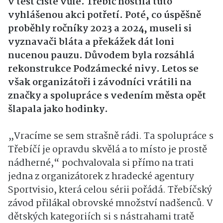
v test čisté vůle. Třebíč hostila tuto
vyhlášenou akci potřetí. Poté, co úspěšně
proběhly ročníky 2023 a 2024, museli si
vyznavači bláta a překážek dát loni
nucenou pauzu. Důvodem byla rozsáhlá
rekonstrukce Podzámecké nivy. Letos se
však organizátoři i závodníci vrátili na
značky a spolupráce s vedením města opět
šlapala jako hodinky.
„Vracíme se sem strašně rádi. Ta spolupráce s
Třebíčí je opravdu skvělá a to místo je prostě
nádherné,“ pochvalovala si přímo na trati
jedna z organizátorek z hradecké agentury
Sportvisio, která celou sérii pořádá. Třebíčský
závod přilákal obrovské množství nadšenců. V
dětských kategoriích si s nástrahami tratě