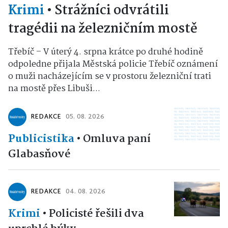
Krimi
•
Strážníci odvrátili
tragédii na železničním mostě
Třebíč – V úterý 4. srpna krátce po druhé hodině
odpoledne přijala Městská policie Třebíč oznámení
o muži nacházejícím se v prostoru železniční trati
na mostě přes Libuši...
REDAKCE
05. 08. 2026
Publicistika
•
Omluva paní
Glabasňové
REDAKCE
04. 08. 2026
Krimi
•
Policisté řešili dva