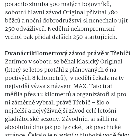
poradilo zhruba 500 malých bojovníků,
sobotní hlavní závod Original přivítal 780
běžců a noční dobrodružství si nenechalo ujít
250 odvážlivců. Nedělní nekompromisní
vrchol pak přidal dalších 250 startujících.
Dvanáctikilometrový závod právě v Třebíči
Zatímco v sobotu se běhal klasický Original
(který se letos protáhl z plánovaných 6 na
poctivých 8 kilometrů), v neděli čekala na ty
nejtvrdší výzva s názvem MAX. Tato trať
měřila přes 12 kilometrů a organizátoři si pro
ni záměrně vybrali právě Třebíč – šlo o
nejdelší a nejvýživnější závod celé letošní
gladiátorské sezony. Závodníci si sáhli na
absolutní dno jak po fyzické, tak psychické
stránce. Čekalo je plavání v hluboké vodě řeky