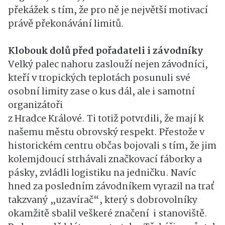
překážek s tím, že pro ně je největší motivací
právě překonávání limitů.
Klobouk dolů před pořadateli i závodníky
Velký palec nahoru zaslouží nejen závodníci,
kteří v tropických teplotách posunuli své
osobní limity zase o kus dál, ale i samotní
organizátoři
z Hradce Králové. Ti totiž potvrdili, že mají k
našemu městu obrovský respekt. Přestože v
historickém centru občas bojovali s tím, že jim
kolemjdoucí strhávali značkovací fáborky a
pásky, zvládli logistiku na jedničku. Navíc
hned za posledním závodníkem vyrazil na trať
takzvaný „uzavírač“, který s dobrovolníky
okamžitě sbalil veškeré značení i stanoviště.