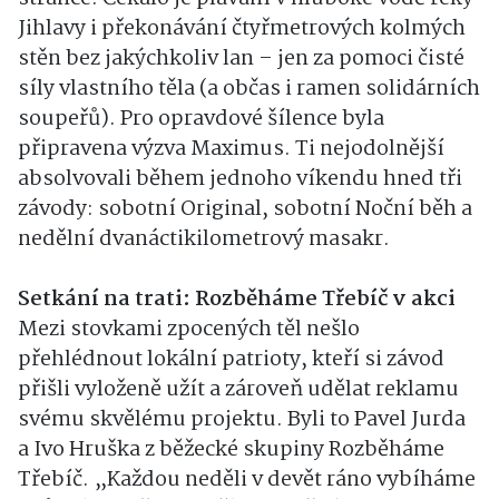
Jihlavy i překonávání čtyřmetrových kolmých
stěn bez jakýchkoliv lan – jen za pomoci čisté
síly vlastního těla (a občas i ramen solidárních
soupeřů). Pro opravdové šílence byla
připravena výzva Maximus. Ti nejodolnější
absolvovali během jednoho víkendu hned tři
závody: sobotní Original, sobotní Noční běh a
nedělní dvanáctikilometrový masakr.
Setkání na trati: Rozběháme Třebíč v akci
Mezi stovkami zpocených těl nešlo
přehlédnout lokální patrioty, kteří si závod
přišli vyloženě užít a zároveň udělat reklamu
svému skvělému projektu. Byli to Pavel Jurda
a Ivo Hruška z běžecké skupiny Rozběháme
Třebíč. „Každou neděli v devět ráno vybíháme