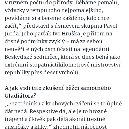
v různém počtu do přírody. Běháme pomalu,
vždycky v tempu toho nejpomalejšího,
povídáme si a bereme každého, kdo chce
začít,“ představil s úsměvem skupinu Pavel
Jurda. Jeho parťák Ivo Hruška je přitom na
drsné podmínky zvyklý – má za sebou
neuvěřitelných osm účastí na legendární
Beskydské sedmičce, která se dnes běhá jako
extrémní stopatnáctikilometrové mistrovství
republiky přes deset vrcholů.
A jak vidí tito zkušení běžci samotného
Gladiátora?
„Bez tréninku a kruhových cvičení se to úplně
dát nedá. Respektive dá, ale je to hrozné
trápení a člověk pak dělá akorát trestné
angličáky a kliky,“ zhodnotili náročnost