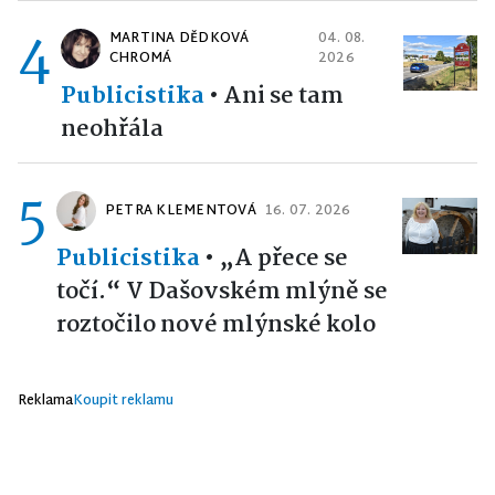
4
MARTINA DĚDKOVÁ
04. 08.
CHROMÁ
2026
Publicistika
•
Ani se tam
neohřála
5
PETRA KLEMENTOVÁ
16. 07. 2026
Publicistika
•
„A přece se
točí.“ V Dašovském mlýně se
roztočilo nové mlýnské kolo
Reklama
Koupit reklamu