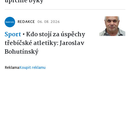
uprchlé býky
REDAKCE
06. 08. 2026
Sport
•
Kdo stojí za úspěchy
třebíčské atletiky: Jaroslav
Bohutínský
Reklama
Koupit reklamu